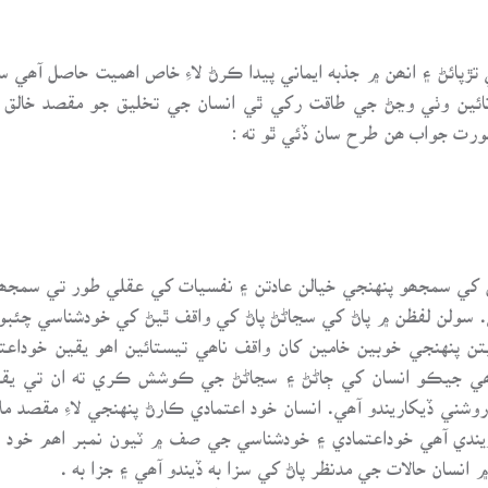
تڙپائڻ ۽ انھن ۾ جذبه ايماني پيدا ڪرڻ لاءِ خاص اھميت حاصل آھ
 تائين وٺي وڃڻ جي طاقت رکي ٿي انسان جي تخليق جو مقصد خال
رت جواب ھن طرح سان ڏئي ٿو ته :
ن کي سمجھو پنهنجي خيالن عادتن ۽ نفسيات کي عقلي طور تي سم
ولن لفظن ۾ پاڻ کي سڃاڻڻ پاڻ کي واقف ٿيڻ کي خودشناسي چئبو 
يتن پنهنجي خوبين خامين کان واقف ناھي تيستائين اھو يقين خودا
ي جيڪو انسان کي ڄاڻڻ ۽ سڃاڻڻ جي ڪوشش ڪري ته ان تي يقين ۽ 
شني ڏيکاريندو آھي. انسان خود اعتمادي ڪارڻ پنهنجي لاءِ مقصد مل
 ويندي آھي خوداعتمادي ۽ خودشناسي جي صف ۾ ٽيون نمبر اھم خود
انسان حالات جي مدنظر پاڻ کي سزا به ڏيندو آھي ۽ جزا به .