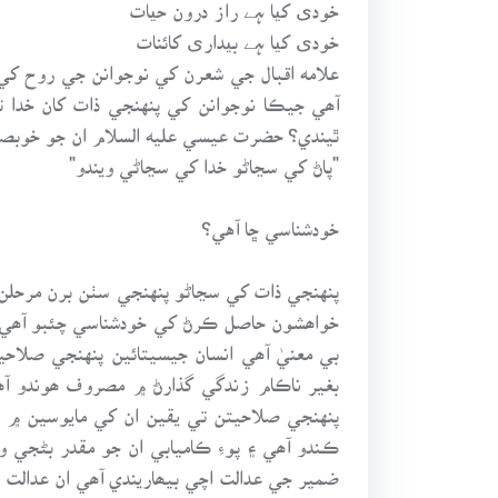
خودی کیا ہے راز درون حیات
خودی کیا ہے بیداری کائنات
علامه اقبال جي شعرن کي نوجوانن جي روح کي 
آھي جيڪا نوجوانن کي پنهنجي ذات کان خدا
ٿيندي؟ حضرت عيسي عليه السلام ان جو خوبصو
"پاڻ کي سڃاڻو خدا کي سڃاڻي ويندو"
خودشناسي ڇا آهي؟
پنهنجي ذات کي سڃاڻو پنهنجي سٺن برن مرحل
خواھشون حاصل ڪرڻ کي خودشناسي چئبو آھي. س
بي معنيٰ آھي انسان جيسيتائين پنهنجي صلاح
بغير ناڪام زندگي گذارڻ ۾ مصروف ھوندو آھ
پنهنجي صلاحيتن تي يقين ان کي مايوسين ۾ رو
ڪـندو آھي ۽ پوءِ ڪاميابي ان جو مقدر بڻجي
ضمير جي عدالت اچي بيھاريندي آھي ان عدالت ۾ 