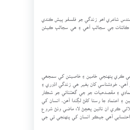
ي سندس شاعري اھو زندگي جو فلسفو پيش ڪندي
ق ڪائنات جي سڃاڻپ آھي ۽ ھي سڃاڻپ ڪيئن
جھي ڪري پنهنجي خامين ۽ خاصيتن کي سمجھي
آھي. خودشناسي کان بغير ھي زندگي اڌوري ۽
عتمادي ۽ مقصدحيات جو جي گھٽتائي جو شڪار
اعتماد جا رستا کلڻ لڳندا آھن. انسان کي
ائي ڪري ان تائين پھچڻ لاءِ ماضي وٺڻ شروع
 احتسابي آھي جيڪو انسان کي پنهنجي ئي جي