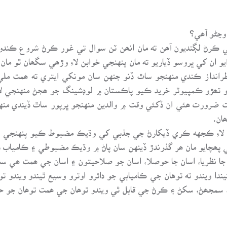
 ڪرڻ لڳنديون آھن ته مان انھن ٽن سوال تي غور ڪرڻ شروع ڪندو 
و ان کي ڀروسو ڏياريو ته مان پنهنجي خوابن لاءِ وڙھي سگھان ٿو م
 نظرانداز ڪندي منهنجو ساٿ ڏنو جنهن سان مونکي ايتري ته ھمت 
ڙو تھڙو ڪمپيوٽر خريد ڪيو پاڪستان ۾ لوڊشينگ جو ھجڻ منهنجي لا
ت ضرورت ھئي ان ڏکئي وقت ۾ والدين منهنجو ڀرپور ساٿ ڏيندي منه
ان.
ي لاءِ ڪجهه ڪري ڏيکارڻ جي جذبي کي وڌيڪ مضبوط ڪيو پنهنجي صلاح
ي پھچايو مان ھر گذرندڙ ڏينهن سان پاڻ ۾ وڌيڪ مضبوطي ۽ ڪامياب ڏ
ان جا نظريا، اسان جا حوصلا، اسان جو صلاحيتون ۽ اسان جي ھمت ھي
دا ويندو ته توهان جي ڪاميابي جو دائرو اوترو وسيع ٿيندو ويندو ت
 سمجھڻ، سکڻ ۽ ڪرڻ جي قابل ٿي ويندو توھان جي ھمت توھان جو حوصل