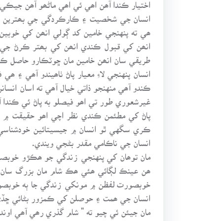
اختيار ڪندا آھن اھي ئي اھي ماڻھو آھن جيڪي 
انسان جي شخصيت ۽ ڪارڪردگي جي بھترين ھجڻ
ھي ته پنهنجي خامين کد ڳولي انھن کي خوبين 
انھن کي قبول ڪندي انھن کي بھتر ڪرڻ جي
طريقي سان انھن خامين مان ڇوٽڪارو حاصل ڪ
انسان پنهنجي لاءِ معيار پاڻ ٺاھيندو آھي ۽ 
ڪندو آھي منهنجو ذاتي خيال آھي ته اسان انسانن
غيرشعوري طور تي اھو فيصلو به پاڻ ئي ڪندا 
ڪري سگهي ٿو انسان ۾ جيسيتائين خودشناسي ج
انسان جي ناڪامي مقدر بڻجي ويندي.
مان توھان کي پنهنجي زندگي جو ھڪڙو خوبصور
ھن عينڪ لڳائي ھئي ھڪ شام مان بزرگ سان ڳ
خوبصورت لفظن ۾ مونکي زندگي جا ٻه خوبصورت
انسان جي ھمت ۽ حوصلن کي ڪمزور بڻائي ڇڏي
مان جيئن ئي چيو ته " شام گذري رھي آھي او