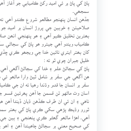
پاڻ کي پاڻ ۾ ئي اميد رکڻ ڪاميابي جو آغاز 
سمجھي.
جڏھن انسان پنهنجو مطالعو شروع ڪندو آھي ته
صلاحيتن ۽ خوبين جي پروڙ انسان ۾ اميد جو 
بھترين تخليق ڪيو آھي ۽ ھو پنهنجي انھن صلا
ڪامياب ويندو آھي جيترو ھو پاڻ کي سڃاڻي سگ
کان بھتر ايتري تائين خدا جي ويجھو ڪري ڇڏي 
خليل جبران چوي ٿو ته :
پاڻ کي سڃاڻڻ علم ۽ خدا کي سڃاڻڻ آگھي آھي.
ھن آگھي جي سفر ۾ شامل ٿيڻ وارا ماڻھو ئي 
سفر ۾ انسان جا قدم وڌندا رھيا ته ان جي ڪاميا
اسان وٽ ماڻهو ٽن قسمن جا آھن پھرئين قسم 
ناهي ۽ ان ئي ان طرف ڪڏهن ڌيان ڏيندا آھن 
ٿورو وڌيڪ پڙھي سکي ڪري پاڻ کي بھتر سمجھڻ
آھي. اھڙا ماڻھو گھڻو ڪري پنھنجي ۽ ٻين جي 
کي صحيح معني ۾ سڃاڻڻ چاھيندا آھن ۽ اھو يق