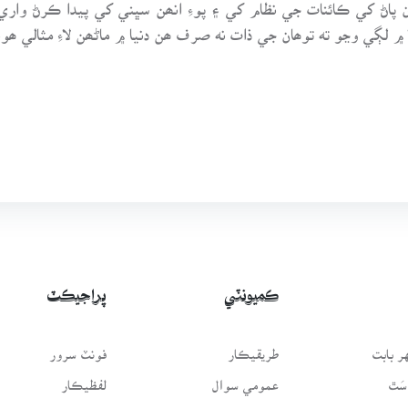
 پاڻ کي ڪائنات جي نظام کي ۽ پوءِ انھن سڀني کي پيدا ڪرڻ واري
 لڳي وڃو ته توھان جي ذات نه صرف ھن دنيا ۾ ماڻھن لاءِ مثالي ھون
ڪميونٽي
پراجيڪٽ
 بابت
طريقيڪار
فونٽ سرور
سَٿ
عمومي سوال
لفظيڪار