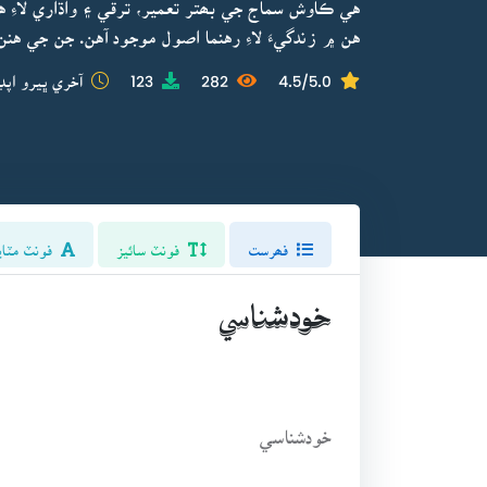
هي ڪاوش سماج جي بھتر تعمير، ترقي ۽ واڌاري لاءِ
هن ۾ زندگيءَ لاءِ رهنما اصول موجود آهن. جن جي ه
4.5/5.0
282
123
آخري ڀيرو اپڊ
فھرست
فونٽ سائيز
فونٽ مٽاي
خودشناسي
خودشناسي