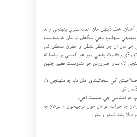
آھيان. ھڪ ڏينهن مان ھمت ڪري پنهنجي والد
ان پنهنجي سڃاڻپ ٺاھي سگھان ٿو مان خوشنصيب
ملي جو مان ان جو ذڪر لفظن ۾ ڪرڻ ممڪن ئي
ءِ وڏي رڪاوٽ بڻجي ويو ھو کيسي ۾ پئسا نه
نجي لاءِ تمام ضرورتن جو بندوبست ڪيو جنهن
يتن کي سڃاڻيندي امان بابا جا منهنجي لاءِ
سان ٿو.
 سڀ خودشناسي جي غنيمت آھي.
وھان جا خواب، توھان جون ترجيحون ۽ توھان جا
ا بلند ٿيندو ويندو.