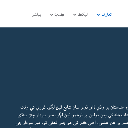
تعارف
ليکڪ
ڪِتابَ
پبلشر
ھندستان ۾ وڏي ڌام ڌوم سان شايع ٿيڻ لڳو. ٿوري ئي وقت
4 ڇاپا اچي ويا ۽ ھي ڪتاب جلد ئي ٻين ٻولين ۾ ترجمو ٿيڻ لڳو. مير سردار چنڙ سنڌي
 عمر ۾ ھن علمي، ادبي ڪم تي ھو جس لھڻي ٿو. مير سردار جي