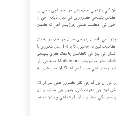
ان کي پنهنجي صلاحيتن جو علم اچي وڃي پر
 ڪندي پنهنجي ڪمزورين تي ڌيان ڏيندو آھي ۽
طور تي حڪمت عملي جوڙيندو آھي ته ڪنهن
ڻو آھي. انسان پنهنجي منزل جو خلاصو به پاڻ
مياب ٿين به چاھيون ٿا يا نه ! اسان شعوري يا
ان کي پاڻ کي ناڪامين جا بھانا ڪري پنهنجو
پاڻ کي مطئمن ڪندي نظر اچي اھو حقيقت ۾ پنهنجي ناڪامي جو فيصلو پاڻ ڪندو آھي اھڙي انسان تي شايد ڪو ڪتاب ڪو موٽيويشن Motivation شايد ئي اثر
 رھندو آھي جيڪڏهن اھا اڳيان نه رھندي ته
 ٿي ان بزرگ جي نظر ڪمزور ھئي سو ان لاءِ
ڇڏي اچڻ جي دعوت ڏني. جنهن جي جواب ۾ ان
پٽ مونکي سھارن سان نفرت آھي ڇاڪاڻ ته ھو