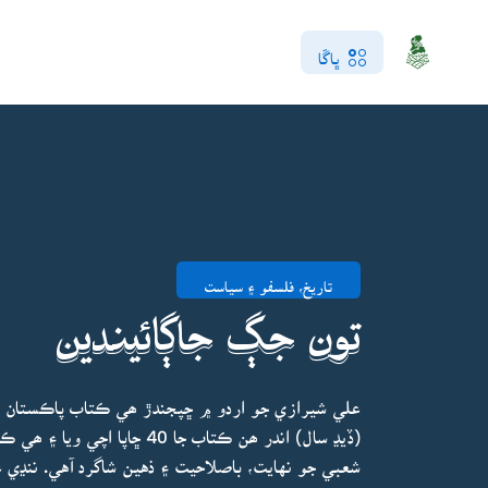
ڀاڱا
تاريخ، فلسفو ۽ سياست
تون جڳ جاڳائيندين
علي شيرازي جو اردو ۾ ڇپجندڙ ھي ڪتاب پاڪستان ۽ 
(ڏيڍ سال) اندر ھن ڪتاب جا 0
شعبي جو نهايت، باصلاحيت ۽ ذهين شاگرد آهي. ننڍي