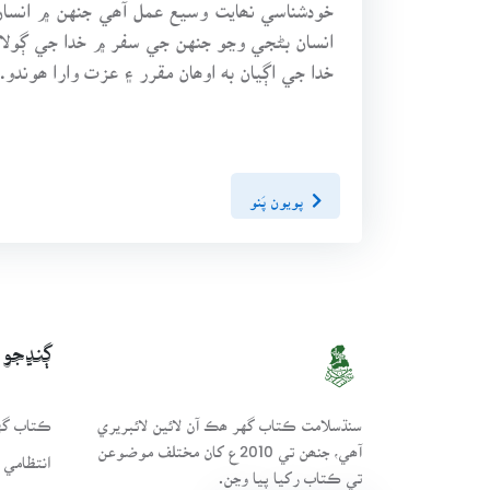
خودشناسي نھايت وسيع عمل آھي جنهن ۾ انسان
انسان بڻجي وڃو جنهن جي سفر ۾ خدا جي ڳولا ۾
خدا جي اڳيان به اوھان مقرر ۽ عزت وارا ھوندو.
پويون پَنو
ڳنڍجو
سنڌسلامت ڪتاب گهر ھڪ آن لائين لائبريري
ڪتاب گهر
آھي، جنھن تي 2010ع کان مختلف موضوعن
انتظامي 
تي ڪتاب رکيا پيا وڃن.