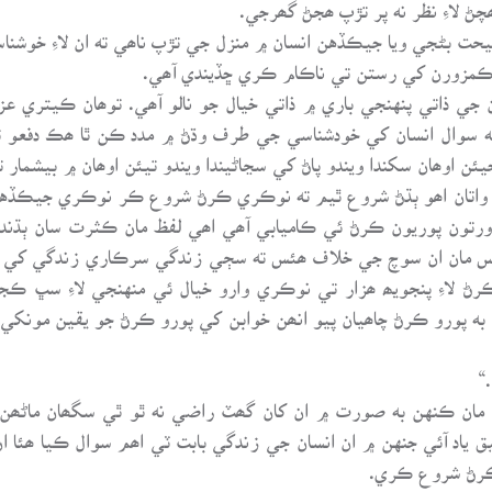
چڻ لاءِ نظر نه پر تڙپ ھجڻ گھرجي.
يحت بڻجي ويا جيڪڏهن انسان ۾ منزل جي تڙپ ناھي ته ان لاءِ خوشناس
ڏن ڪمزورن کي رستن تي ناڪام ڪري ڇڏيندي آھي.
جي ذاتي پنهنجي باري ۾ ذاتي خيال جو نالو آھي. توھان ڪيتري عز
ه سوال انسان کي خودشناسي جي طرف وڌڻ ۾ مدد ڪن ٿا ھڪ دفعو تو
يئن اوھان سکندا ويندو پاڻ کي سڃاڻيندا ويندو تيئن اوھان ۾ بيشمار ت
 واتان اھو ٻڌڻ شروع ٿيم ته نوڪري ڪرڻ شروع ڪر نوڪري جيڪڏه
ورتون پوريون ڪرڻ ئي ڪاميابي آھي اھي لفظ مان ڪثرت سان ٻڌ
ئس مان ان سوچ جي خلاف ھئس ته سڄي زندگي سرڪاري زندگي کي
 ڪرڻ لاءِ پنجويھ ھزار تي نوڪري وارو خيال ئي منهنجي لاءِ سڀ ڪ
ه پورو ڪرڻ چاھيان پيو انھن خوابن کي پورو ڪرڻ جو يقين مونکي من
“
مان ڪنهن به صورت ۾ ان کان گھٽ راضي نه ٿو ٿي سگھان ماڻھن ج
ياد آئي جنهن ۾ ان انسان جي زندگي بابت ٽي اھم سوال ڪيا ھئا ان ڳ
ڪرڻ شروع ڪري.