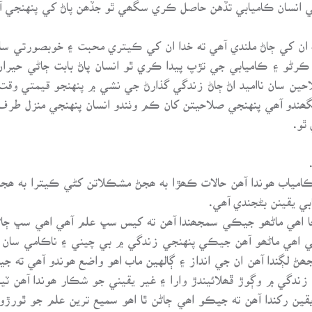
آھي انسان ڪاميابي تڏهن حاصل ڪري سگھي ٿو جڏھن پاڻ کي پنهنجي آ
 ان کي ڄاڻ ملندي آھي ته خدا ان کي ڪيتري محبت ۽ خوبصورتي سان
ڪرڻو ۽ ڪاميابي جي تڙپ پيدا ڪري ٿو انسان پاڻ بابت ڄاڻي حيران
حين سان نااميد اڻ ڄاڻ زندگي گذارڻ جي نشي ۾ پنهنجو قيمتي وقت 
ھندو آھي پنهنجي صلاحيتن کان ڪم وٺندو انسان پنهنجي منزل طرف
ٿو.
ڪامياب ھوندا آھن حالات ڪھڙا به ھجڻ مشڪلاتن کڻي ڪيترا به ھ
بي يقينن بڻجندي آھي.
جا اھي ماڻھو جيڪي سمجھندا آھن ته کيس سڀ علم آھي اھي سڀ ڄا
ھي اھي ماڻھو آھن جيڪي پنهنجي زندگي ۾ بي چيني ۽ ناڪامي سان ر
 لڳندا آھن ان جي انداز ۽ ڳالهين ماب اھو واضع ھوندو آھي ته ج
زندگي ۾ وڳوڙ ڦھلائيندڙ وارا ۽ غير يقيني جو شڪار ھوندا آھن ٽ
ين رکندا آھن ته جيڪو اھي ڄاڻن ٿا اھو سميع ترين علم جو ٿورڙو 