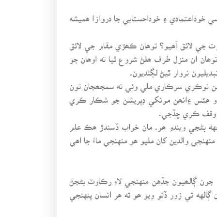
ي خوداعتمادي ۽ خوداحستابي جا دروازا ھميشه
ت جي لائق آھيو؟ توھان ڪھڙي مقام جي لائق
ھان ان منزل طرف ھلڻ شروع ٿيا ته اوھان جو
بديليون نروار ٿيڻ لڳنديون.
ن نوڪري سرڪاري ملي وئي ته سمجھجان تون
ندو ھئس ۽انھن مونکي ڊپريشن جو شڪار ڪري
 وقف ڪري ڇڏجي.
جهه بڻجي ويندو ھو. مان خواب ڏسندڙ ھڪ عام
هنجي والدين کان مليو ھو منهنجي ماءُ جا اھي
ون ڳالھيون جڏهن منهنجي لاءِ رڪاوٽ بڻجڻ
الهه تي زور ڏنو ويو ھو ته ھر انسان پنهنجي