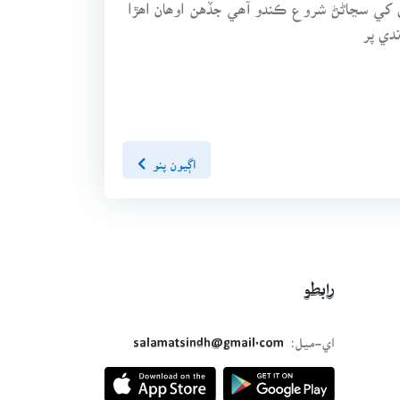
 کي سڃاڻڻ شروع ڪندو آھي جڏهن اوھان اھڙا
دي پر
اڳيون پنو
رابطو
اي-ميل:
salamatsindh@gmail.com