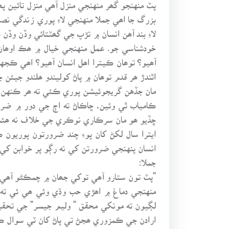
پٽ منهنجو گھر منهنجي منزل آھي منزل تائين پھ
بزرگ جا اھي جملا منهنجي لاءِ پوري زندگي نص
لاءِ بند آھن انسان ۾ تڙپ جي گھٽتائي وڏن و
خودشناسي جو۔ عمل منهنجي خيال ۾ ھڪ اوھان 
آھيو؟ توھان ڪيترا اھل انسان آھيو؟ اھي ڪجه
اٿندڙ ھر قدم توھان ۾ پاڻ کوليندو ھلندو جيئن ج
مان جڏهن گريجوئيشن پوري ڪئي ته ھر ڪنهن
ڪامياب ٿي وئين. ڇاڪاڻ ته اڄ جي دور ۾ ضر
ڇڏيو ھو مان سرڪاري نوڪري جي خلاف نه ھ
ايترا سال لکڻ کان پوءِ چند ضرورتون پوريون
انسان پنهنجي ضرورتن کي نه رڳو پر خوابن کي ب
جملا:
"پٽ تون ستارو آھي توکي جھان ۾ چمڪڻو آھي.
منهنجي دماغ ۾ اھڙي حب وڌي وئي ھي ئي ته 
لڳيون ته مونکي محقق " وليم جيسر" جي تحقيق 
ارادن جي ڪمزوري ھجڻ تي پاڻ کان ٽي سوال 