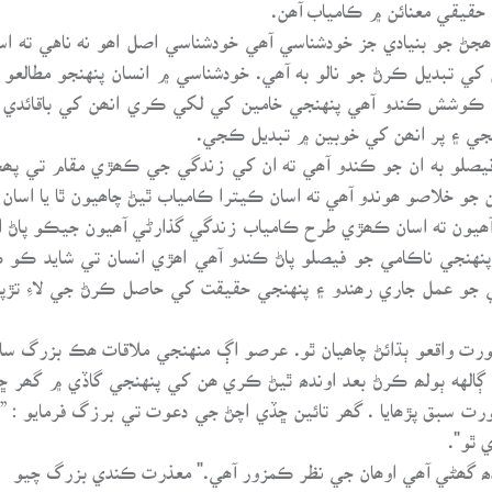
حقيقي معنائن ۾ ڪامياب آھن.
 جو بنيادي جز خودشناسي آھي خودشناسي اصل اھو نه ناهي ته اس
کي تبديل ڪرڻ جو نالو به آھي. خودشناسي ۾ انسان پنهنجو مطالعو
 ڪوشش ڪندو آھي پنهنجي خامين کي لکي ڪري انھن کي باقائدي 
جي ۽ پر انھن کي خوبين ۾ تبديل ڪجي.
ھي فيصلو به ان جو ڪندو آھي ته ان کي زندگي جي ڪھڙي مقام تي پھچ
 جو خلاصو ھوندو آھي ته اسان ڪيترا ڪامياب ٿيڻ چاھيون ٿا يا اسان ڪا
آھيون ته اسان ڪھڙي طرح ڪامياب زندگي گذارڻي آھيون جيڪو پاڻ انس
و عمل جاري رھندو ۽ پنهنجي حقيقت کي حاصل ڪرڻ جي لاءِ تڙپندو
ت واقعو ٻڌائڻ چاھيان ٿو. عرصو اڳ منهنجي ملاقات ھڪ بزرگ سان
الهه ٻولھ ڪرڻ بعد اوندھ ٿيڻ ڪري ھن کي پنهنجي گاڏي ۾ گھر 
 سبق پڙھايا . گھر تائين ڇڏي اچڻ جي دعوت تي برزگ فرمايو : ”
 ٿو".
ندھ گھڻي آھي اوھان جي نظر ڪمزور آھي." معذرت ڪندي بزرگ چيو