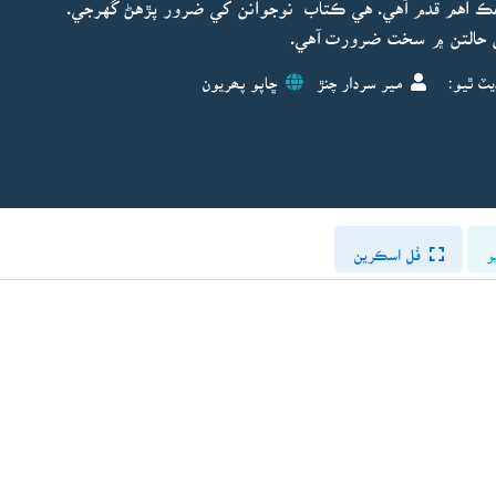
 هڪ اهم قدم آهي. هي ڪتاب نوجوانن کي ضرور پڙهڻ گهرجي.
نن حالتن ۾ سخت ضرورت آهي.
يٽ ٿيو:
مير سردار چنڙ
ڇاپو پھريون
و
فُل اسڪرين