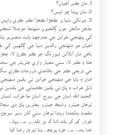
1. مان ڪير آھيان؟
2. مان پيدا ڇو ٿيس؟
3. مونکي دنيا ۾ ڪھڙا ڪھڙا ڪم ڪري واپس وڃڻو آھي؟
جڏهن ماڻھن جون ڳالھيون منهنجا حوصلا شڪني
کي پنهنجي خوابن جي جدوجهد بابت منصوبو ٻڌاي
آھيان جو منهنجي والدين دنيا جي ڳالهين کي
ناھي مان آنلائن ٽيورنگ جو ڪم ڪرڻ لاءِ جھ
ھئا ۽ ڪم لاءِ سٺي معيار واري جنريٽر جي سخ
جي ذريعي ڪم جي باقاعدي شروعات ڪري سگھ
امان ۽ بابا جي منهنجي خوابن تي يقين منهنج
ڏٺل خواب ۽ پاڻ تي يقين ڪاميابي جي بلندين ت
'الحمد الله اسان جي سوچ، اسان جا خواب، انس
توھان جيترو وڌيڪ جيترو بھترين پاڻ ڍي سڃاڻين
مقصد بدلجندا ويندا توھان سٺي کان سٺو سوچڻ،
خودی کو کر بلند اتنا کہ ہر تقدیر سے پہلے
خدا بندے سے خود پوچھے بتا تیری رضا کیا