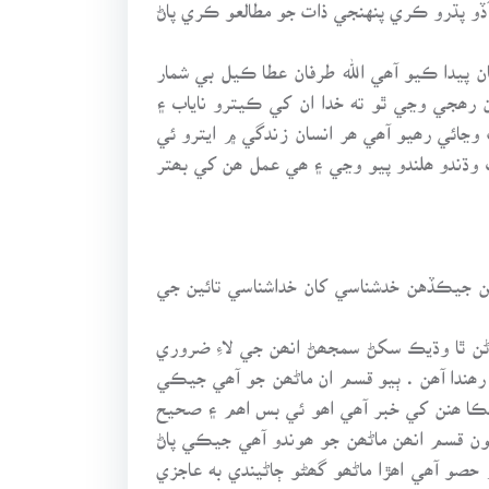
ڏو پڌرو ڪري پنهنجي ذات جو مطالعو ڪري پاڻ
 پيدا ڪيو آھي الله طرفان عطا ڪيل بي شمار
 رھجي وڃي ٿو ته خدا ان کي ڪيترو ناياب ۽
وڃائي رھيو آھي ھر انسان زندگي ۾ ايترو ئي
 وڌندو ھلندو پيو وڃي ۽ ھي عمل ھن کي بھتر
جن جيڪڏهن خدشناسي کان خداشناسي تائين جي
ڻن ٿا وڌيڪ سکڻ سمجھڻ انھن جي لاءِ ضروري
ھندا آھن . ٻيو قسم ان ماڻھن جو آھي جيڪي
يڪا ھنن کي خبر آھي اھو ئي بس اھم ۽ صحيح
يون قسم انھن ماڻھن جو ھوندو آھي جيڪي پاڻ
حصو آھي اھڙا ماڻھو گھڻو ڄاڻيندي به عاجزي