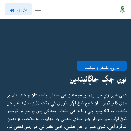
لاگ ان
تاريخ، فلسفو ۽ سياست
تون جڳ جاڳائيندين
علي شيرازي جو اردو ۾ ڇپجندڙ ھي ڪتاب پاڪستان ۽ ھندستان ۾
وڏي ڌام ڌوم سان شايع ٿيڻ لڳو. ٿوري ئي وقت (ڏيڍ سال) اندر ھن
ڪتاب جا 40 ڇاپا اچي ويا ۽ ھي ڪتاب جلد ئي ٻين ٻولين ۾ ترجمو
ٿيڻ لڳو. مير سردار چنڙ سنڌي شعبي جو نهايت، باصلاحيت ۽ ذهين
شاگرد آهي. ننڍي عمر ۾ ھن علمي، ادبي ڪم تي ھو جس لھڻي ٿو.