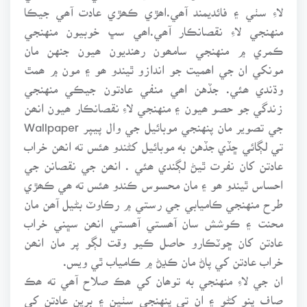
لاءِ سٺي ۽ فائديمند آھي.اھڙي ڪھڙي عادت آھي جيڪا
منهنجي لاءِ نقصانڪار آھي.اھي سڀ خوبيون منهنجي
ڪمري ۾ منهنجي سامھون رھنديون ھيون جنهن مان
مونکي ان جي اھميت جو اندازو ٿيندو ھو ۽ مون ۾ ھمٿ
وڌندي ھئي. جڏهن اھي منفي عادتون جيڪي منهنجي
زندگي جو حصو ھيون ۽ منهنجي لاءِ نقصانڪار ھيون انھن
جي تصوير مان پنهنجي موبائيل جي وال پيپر Wallpaper
تي لڳائي ڇڏي جڏهن به موبائيل کڻندو ھئس ته انھن خراب
عادتن کان نفرت ٿيڻ لڳندي ھئي . انھن جي نقصانن جي
احساس ٿيندو ھو ۽ مان محسوس ڪندو ھئس ته ھي ڪھڙي
طرح منهنجي ڪاميابي جي رستي ۾ رڪاوٽ بڻيل آھن مان
محنت ۽ ڪوشش سان آھستي آھستي انھن سڀني خراب
عادتن کان ڇوٽڪارو حاصل ڪيو وقت لڳو پر مان انھن
خراب عادتن کي پاڻ مان ڪڍڻ ۾ ڪامياب ٿي ويس.
ان جي لاءِ منهنجي به توھان کي ھڪ صلاح آھي ته ھڪ
صاف پنو کڻو ۽ ان تي پنهنجي سٺين ۽ برين عادتن کي