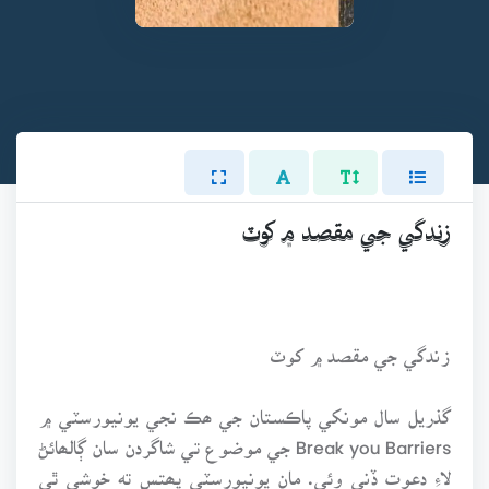
زندگي جي مقصد ۾ کوٽ
زندگي جي مقصد ۾ کوٽ
گذريل سال مونکي پاڪستان جي ھڪ نجي يونيورسٽي ۾
Break you Barriers جي موضوع تي شاگردن سان ڳالھائڻ
لاءِ دعوت ڏني وئي. مان يونيورسٽي پھتس ته خوشي ٿي