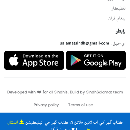
لفظيڪار
پيغامِ قرآن
رابطو
اي-ميل:
salamatsindh@gmail.com
Developed with ❤️ for all Sindhis. Build by
SindhSalamat
team
Privacy policy
Terms of use
ڪتاب گهر کي آف لائين ھلائڻ لاءِ ڪتاب گهر جي ائپليڪيشن
انسٽال
ڪريو
| ✖ ٻيھر نہ ڏيکاريو