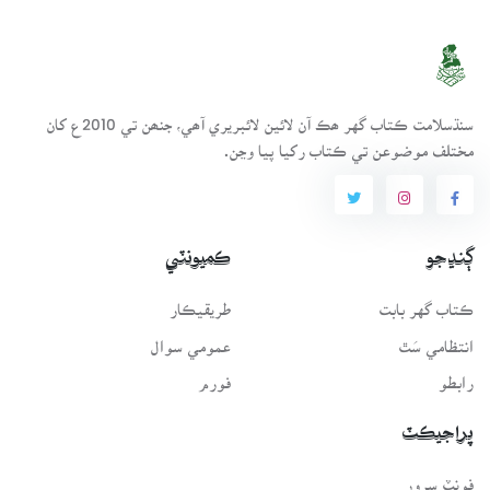
سنڌسلامت ڪتاب گهر ھڪ آن لائين لائبريري آھي، جنھن تي 2010ع کان
مختلف موضوعن تي ڪتاب رکيا پيا وڃن.
ڳنڍجو
ڪميونٽي
ڪتاب گهر بابت
طريقيڪار
انتظامي سَٿ
عمومي سوال
رابطو
فورم
پراجيڪٽ
فونٽ سرور