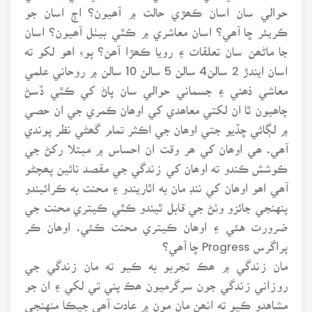
حوالي سان اسان ڪھڙي حالت ۾ آھيون؟ اڄ اسان جو
ڪريئر ڇا آھي؟ اسان معاشري ۾ ڪٿي بيٺل آھيون؟ اسان
جا ماڻھن سان تعلقات ۽ رويا ڪھڙا آھن؟ پوءِ اھو لکو ته
اسان ايندڙ 2 سالن4 سالن 5 سالن 10 سالن ۾ روحاني علمي
معاشي ذھني ۽ جسماني حوالي سان پاڻ کي ڪٿي ڏسڻ
چاھيون ٿا ان لکتي معاھدي کي اوھان ڪمري جي ان حصي
۾ لڳائي ڇڏيو جتي اوھان جي اڪثر تمام گھڻي نظر پوندي
آھي. ھي اوھان کي ھر وقت ان احساس ۾ مبتلا رکڻ جي
ڪوشش ڪندو ته اوھان کي زندگي جي مقصد تائين پھچڻو
آھي اھو اوھان کي ننڊ مان به اٿاريندو ۽ محنت به ڪرائيندو
پنهنجي جائزو وٺڻ جي قابل ٿيندو ڪٿي ڪيتري محنت جي
ضرورت هئي ۽ اوھان ڪيتري محنت ڪئي. اوھان ڪر
پراگرس Progress ڇا آھي؟
مان زندگي ۾ ھڪ تجربو به ڪيو ته مان زندگي جي
روزاني زندگي جون سرگرميون ھڪ پني تي لکي ۽ ان جو
مشاهدو ڪيو ته انھن مان مون ۾ عادت آھي جيڪا منهنجي