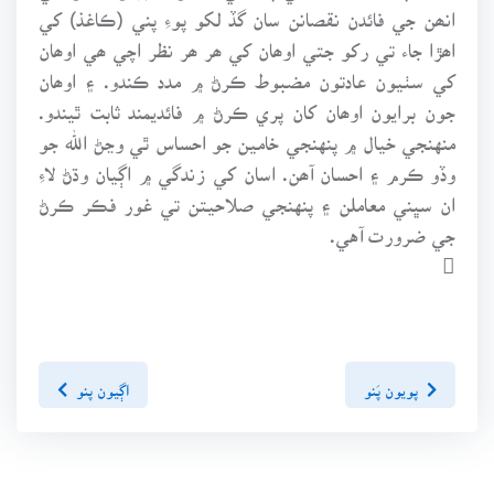
انھن جي فائدن نقصانن سان گڏ لکو پوءِ پني (ڪاغذ) کي
اھڙا جاء تي رکو جتي اوھان کي ھر ھر نظر اچي ھي اوھان
کي سٺيون عادتون مضبوط ڪرڻ ۾ مدد ڪندو. ۽ اوھان
جون برايون اوھان کان پري ڪرڻ ۾ فائديمند ثابت ٿيندو.
منهنجي خيال ۾ پنهنجي خامين جو احساس ٿي وڃڻ الله جو
وڏو ڪرم ۽ احسان آھن. اسان کي زندگي ۾ اڳيان وڌڻ لاءِ
ان سڀني معاملن ۽ پنهنجي صلاحيتن تي غور فڪر ڪرڻ
جي ضرورت آهي.

پويون پَنو
اڳيون پنو