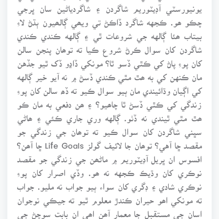
يونيورسٽي آڊيٽوريم شاگردن ۽ شاگردياڻين سان ڀرجي
چڪو ھو. ڪجهه شاگرد ڏاڪڻ تي ويھي ڳالھيون ٻڌڻ لاءِ
بيتاب ھئا ڳالهه جي شروعات ٿي ۽ ڳالهه ڪندي ڪندي
شاگردن کان سوال ڪرڻ شروع ڪيا ته توھان پنجن سالن
کان پوءِ پاڻ کي ڪٿي ڏسو ٿا؟ مونکي ڏاڍو ڏک ٿيو جڏهن
مان ڪنهن کي به ھٿ مٿي ڪندي ڏسڻ ۾ نه آيو خير ڳالهه
کي اڳيان وڌائيندي مان ٻيو سوال ڪيو ته ڏھ سالن کان پوءِ
زندگي کي ڪٿي ڏسڻ ٿا چاھيو؟ ۽ ھن دفعي به مان ڪو
ھٿ مٿي ٿيندي نه ڏٺو. ڳالهه وري جاري ڪئي ۽ ھاڻي
سڀني شاگردن کان سوال ڪيو ته توھان جي زندگي جو
مقصد ڇا آهي؟ توھان جا لائيف گولز Life Goals ڇا آھن؟
افسوس ان ڀريل آڊيٽوريم ۾ ماڻھن جي زندگي جو مقصد
نوڪري کان وڌيڪ ڪجهه نه ھو. وڏي اصرار کان پوءِ
نوڪري شادي ۽ ڊگري کان سواء ٻيو جواب نه مليو. جواب
ته مونکي اھو حيران ڪندڙ معلوم ٿيو ته جيڪي نوجوان
اسان جي مستقبل جا معمار آھن اھي ان بابت سوچڻ جي