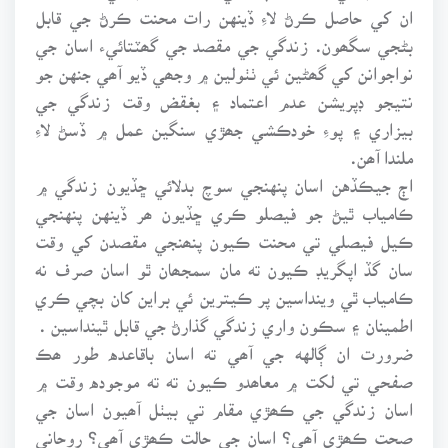
ان کي حاصل ڪرڻ لاءِ ڏينهن رات محنت ڪرڻ جي قابل
بڻجي سگھون. زندگي جي مقصد جي گھٽتائيء اسان جي
نواجوانن کي گھڻين ئي ٺٺولين ۾ وجھي ڏيو آھي جنهن جو
نتيجو ڊپريشن عدم اعتماد ۽ بغقض وقت زندگي جي
بيزاري ۽ پوءِ خودڪشي جھڙي سنگين عمل ۾ ڏسڻ لاءِ
ملندا آھن.
اڄ جيڪڏهن اسان پنهنجي سوچ بدلائي ڇڏيون زندگي ۾
ڪامياب ٿيڻ جو فيصلو ڪري ڇڏيون ھر ڏينهن پنهنجي
ڪيل فيصلي تي محنت ڪيون پنھنجي مقصدن کي وقت
سان گڏ اپگريڊ ڪيون ته مان سمجھان ٿو اسان صرف نه
ڪامياب ٿي وينداسين پر ڪيترين ئي براين کان بچي ڪري
اطمينان ۽ سڪون واري زندگي گذارڻ جي قابل ٿينداسين .
ضرورت ان ڳالهه جي آھي ته اسان باقاعده طور ھڪ
صفحي تي لکت ۾ معاھدو ڪيون ته ته موجوده وقت ۾
اسان زندگي جي ڪھڙي مقام تي بيٺل آھيون اسان جي
صحت ڪھڙي آھي؟ اسان جي حالت ڪھڙي آھي؟ روحاني