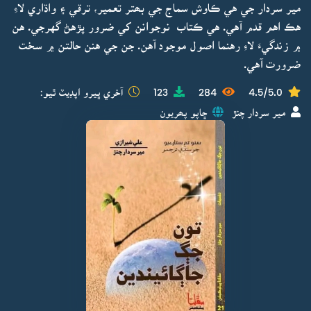
مير سردار جي هي ڪاوش سماج جي بھتر تعمير، ترقي ۽ واڌاري لاءِ
هڪ اهم قدم آهي. هي ڪتاب نوجوانن کي ضرور پڙهڻ گهرجي. هن
۾ زندگيءَ لاءِ رهنما اصول موجود آهن. جن جي هنن حالتن ۾ سخت
ضرورت آهي.
4.5/5.0
284
123
آخري ڀيرو اپڊيٽ ٿيو:
مير سردار چنڙ
ڇاپو پھريون