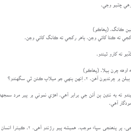
وهي ڇٽيو وڃي.
کجي ته ڪئا کائي وڃن، ٻاهر رکجي ته ڪانگ کائي وڃن.
بو ته کارو ٿيندو.
نهن ٻنهي جو ميلاپ ڪئن ٿي سگهندو؟
ٻڍو: پوڙهو. ۲. اُٺ ٻڍو ٿي ويندو ته به ننڍن ٻن اُٺن جي برابر آهي. اهڙي نموني ۾ پ
ودگار آهي.
رڙي: رڙيون ڪرڻ. ۲. اُٺ تي بار هجي ي