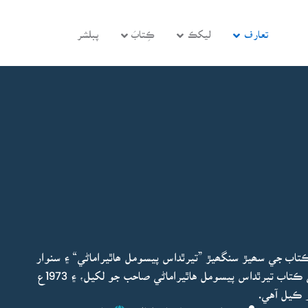
تعارف
ليکڪ
ڪِتابَ
پبلشر
ڪتاب جي سھيڙ سنگھيڙ ”تيرٿداس پيسومل ھاٿيراماڻي“ ۽ سنوار
سڌار ”انجنيئر عبدالوهاب سهتو“ صاحب ڪئي آهي. هي ڪتاب تيرٿداس پيسومل هاٿيراماڻي صاحب جو لکيل، ۽ 1973ع
و ڪيل آهي.
پڊيٽ ٿيو:
تيرٿداس پيسومل ھاٿيراماڻي
ڇاپو پھريون