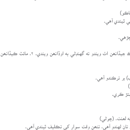
ي ٿيندي آهي.
چڙهي.
اُٺن کي بعضي گهنڊڻي ٻڌي ويندي آهي، سڀاو
) ۾ ترڪندو آهي.
بتڙ ڪري.
 تان لهندو آهي، تنھن وقت سوار کي تڪليف ٿيندي آهي.