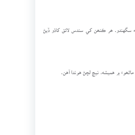
 چٻي به ڪو نه سگهندو. ھر ڪنھن کي سندس لائق کاڌو ڏيڻ
اڻھوءَ ۾ هميشه، نيچ لڇڻ هوندا آهن.