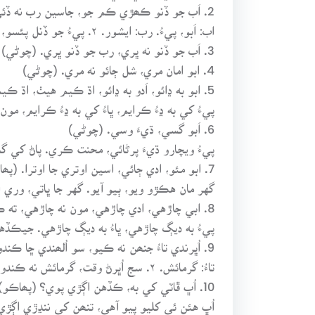
2. اَب جو ڏنو ڪھڙي ڪم جو، جاسين رب نه ڏئي. (چوڻي)
اب: اَبو، پيءُ. رب: ايشور. ۲. پيءُ جو ڏنل پئسو، ڪھڙي ڪم جو؟ جيسين ايشور پنھنجي زبان ۾ برڪت وجهي نه ڏنو آهي.
3. اَب جو ڏنو نه ڀري، رب جو ڏنو ڀري. (چوڻي)
4. ابو امان مري، شل ڄائو نه مري. (چوڻي)
5. ابو به ڍائو، اَدو به ڍائو، اڌ ڪيم هيٺ، اڌ ڪيم مٿي. (چوڻي)
پيءُ کي به ڍءُ ڪرايم، ڀاءُ کي به ڍءُ ڪرايم، م
6. اَبو گسي، ڌيءَ وسي. (چوڻي)
پيءُ ويچارو ڌيءَ پرڻائي، محنت ڪري. پاڻ کي گس
7. ابو مئو، ادي ڄائي، اسين اوتري جا اوترا. (پھاڪو)
گهر مان هڪڙو ويو، ٻيو آيو. گهر جا ڀاتي، وري او
8. ابي چاڙهي، ادي چاڙهي، مون نه چاڙهي، ته ڪنھن نه چاڙهي. (چوڻي)
پيءُ به ديڳ چاڙهي، ڀاءُ به ديڳ چاڙهي. جيڪڏ
9. اُڀرندي تاءُ جنھن نه ڪيو، سو اُلھندي ڇا ڪندو؟ (پھاڪو)
تاءُ: گرمائش. ۲. سج اُڀرڻ وقت، گرمائش نه ڪندو، سو لھڻ وقت ڪيئن ڪندو؟
10. اُڀ ڦاٽي کي به، ڪڏهن اڳڙي پوي؟ (پھاڪو)
اُڀ هئن ئي کليو پيو آهي، تنھن کي ننڍڙي اڳ