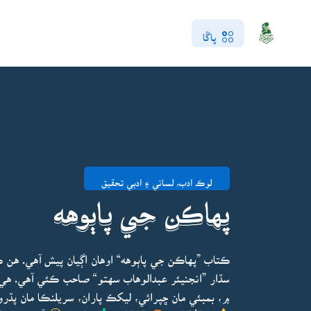
ڀاڱا
لوڪ ادب، لساني ۽ ادبي تحقيق
پهاڪن جي پاٻوهه
ڪتاب ”پهاڪن جي پاٻوهه“ اوهان اڳيان پيش آهي. هن 
۾، بمبئي مان ڇپرائي، ليکڪ پاران، سريلنڪا مان پڌر
4.5/5.0
3525
748
آخري ڀيرو ا