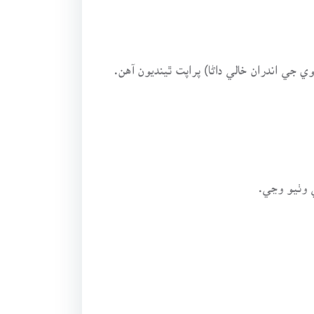
 جي اندران خالي داڻا) پراپت ٿينديون آهن.