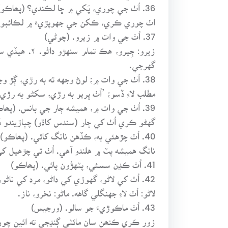
36. اُٺ جي چوري، پَکي ۾ ڇا لڪندي؟ (پھاڪو)
اٺ چوري ڪري، ڪکن جي جهوپڙيءَ ۾ لڪائبو 
37. اُٺ جي وات ۾ زيرو. (چوڻي)
زيرو: جِيرو
گهرجي.
38. اُٺ جي وات ۾؛ لوڻ وجهه ته به رڙي، ڳڙ وجهه ته به رڙي. (پھاڪو)
مطلب لاءِ ڏسو؛ ’اُٺ ڀريو به رڙي، سکڻو به رڙي.
39. اُٺ جي وات ۾، هميشه ڄار جي بانس. (پھاڪو)
گهڻو ڪري اُٺ کي ڄار (سندس کاڌو) چٻاڙيندو ڏس
40. اُٺ چڙهئي به، ڪڏهن نانگ کائي. (پھاڪو)
نانگ هميشه پٽ ۾ هلندو آهي. اُٺ تي چڙهيل ک
41. اُٺ ڪڍن سسئي، پٽهڙُون پائي. (پھاڪو)
42. اُٺ کي لاڻو، گهوڙي کي داڻو، مرد کي ناڻو، محبوب کي ماڻو. (چوڻي)
لاڻو: اُٺ لاءِ جهنگلي گاهه. ماڻو: نخرو، ناز.
43. اُٺ ماڪوڙيءَ جو سالو. (ورجيس)
زور ڪري ڪنھن سان مائٽي ڳنڍجي ته ائين چون