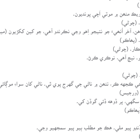
ويڪ منھن ۾ موٽي اَچي پونديون.
، آخر اُنھيءَ جو نتيجو اِهو وڃي نڪرندو آهي، جو کين ککڙيون (ميوي
و. نيچ آهي، نوڪري ڪرڻ.
گهي، پر ڏوهه ڏئي گوڏن کي.