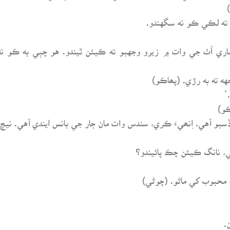
ته لڪي ڪو نه سگهندو.
، هڪ تمام سنهڙو داڻو. ۲. هيڏي ساري اُٺ جي وات ۾ زيرو وجهبو ته ڪيئن ٿيندو. هو
‘
بو آهي. اِنھيءَ ڪري، سندس وات مان ڄار جي بانس ايندي آهي. نيچ م
ي، نانگ ڪيئن چڪ پائيندو؟
.