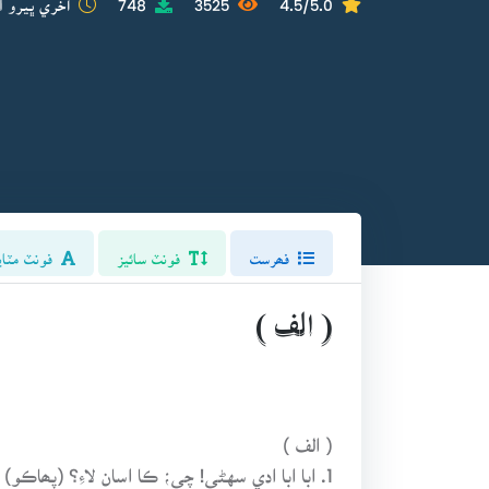
فھرست
فونٽ سائيز
فونٽ مٽاي
( الف )
( الف )
1. ابا ابا ادي سهڻي! چي؛ ڪا اسان لاءِ؟ (پھاڪو)