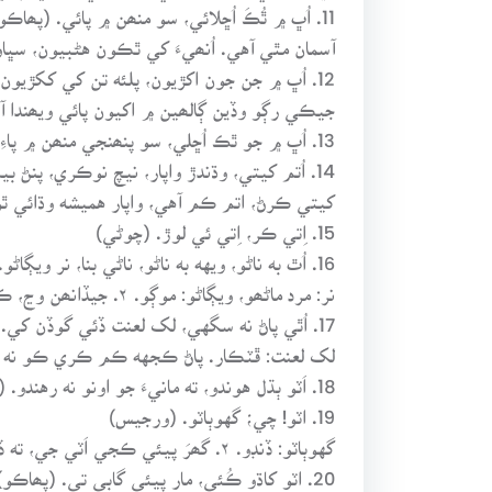
11. اُڀ ۾ ٿُڪَ اُڇلائي، سو منھن ۾ پائي. (پھاڪو)
آسمان مٿي آهي. اُنھيءَ کي ٿڪون هڻبيون، سڀا
12. اُڀ ۾ جن جون اکڙيون، پلئه تن کي ککڙيون. (چوڻي)
جيڪي رڳو وڏين ڳالھين ۾ اکيون پائي ويھندا آهن
13. اُڀ ۾ جو ٿڪ اُڇلي، سو پنھنجي منھن ۾ پاءِ. (پھاڪو)
14. اُتم کيتي، وڌندڙ واپار، نيچ نوڪري، پنڻ بيڪار. (چوڻي)
کيتي ڪرڻ، اتم ڪم آهي، واپار هميشه وڌائي ٿ
15. اِتي ڪر، اِتي ئي لوڙ. (چوڻي)
16. اُٿ به ناڻو، ويهه به ناڻو، ناڻي بنا، نر ويڳاڻو. (چوڻي)
نر: مرد ماڻھو، ويڳاڻو: موڳو. ۲. جيڏانھن وڃ، ڪي ڪجهه ڪر، تنھن ۾ ناڻي جي گهرج پوي ٿي. ناڻي کان سواءِ موڳائي وٺيو وڃي.
17. اُٿي پاڻ نه سگهي، لک لعنت ڏئي گوڏن کي. (ورجيس)
لک لعنت: ڦٽڪار. پاڻ ڪجهه ڪم ڪري ڪو نه س
18. اَٽو ٻڌل هوندو، ته مانيءَ جو اونو نه رهندو. (پھاڪو)
19. اٽو! چي؛ گهوٻاٽو. (ورجيس)
گهوٻاٽو: ڏنڊو. ۲. گھرَ پيئي ڪجي اَٽي جي، ته ڏنڊو پيو ملي. هڪ جو مطلب ٻيو پيو سمجهيو وڃي.
20. اٽو کاڌو ڪُئي، مار پيئي گابي تي. (پھاڪو)