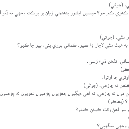
ون به هيٺ مٿي لاچار ڍءُ ڪيو. ڪمائي پوري پني، ٻيو ڇا ڪبو؟
ائي، تڏهن ڌيءَ وَسي.
تري جا اوترا.
هن مون نه چاڙهي، ته اهي ديڳيون جھڙيون چڙهيون تھڙيون نه چڙهيون.
ڙي وجهي سگهبي؟