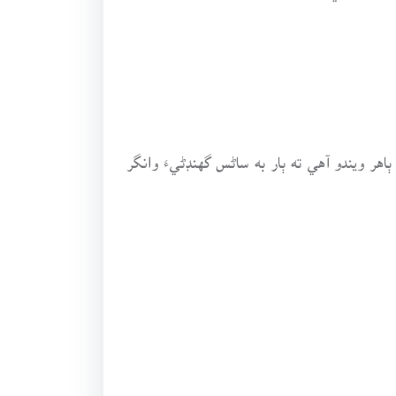
يڪ جيڏانھن اٺ ويندو ته گهنڊڻي به اوڏانھن ويندي. ۲. مائٽ ڪيڏانھن ٻاهر ويندو آهي ته ٻار به ساڻس گهنڊڻيءَ وانگر