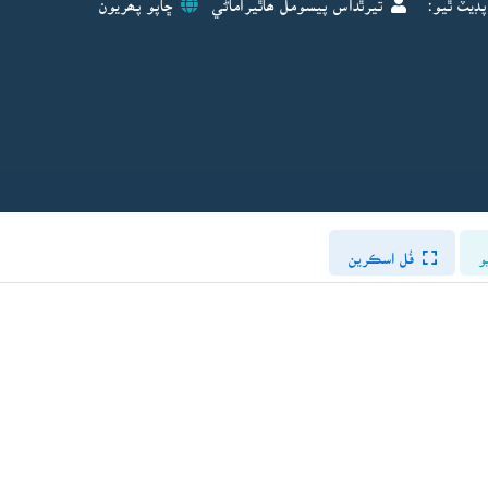
و
فُل اسڪرين