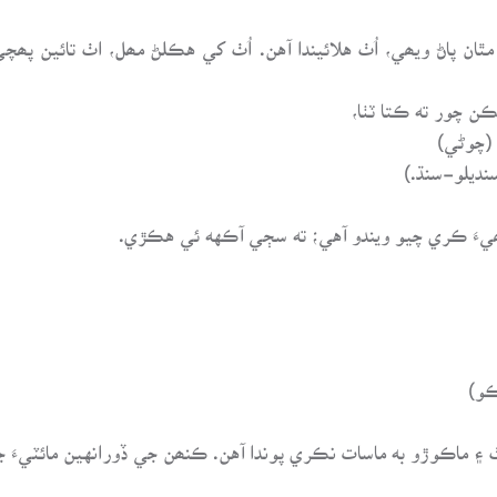
، مٿان پاڻ ويھي، اُٺ هلائيندا آهن. اُٺ کي هڪلڻ مھل، اٺ تائين پھ
. (چوڻي)
نديلو-سنڌ.)
نھيءَ ڪري چيو ويندو آهي؛ ته سڄي آڪهه ئي هڪڙي.
ڪو)