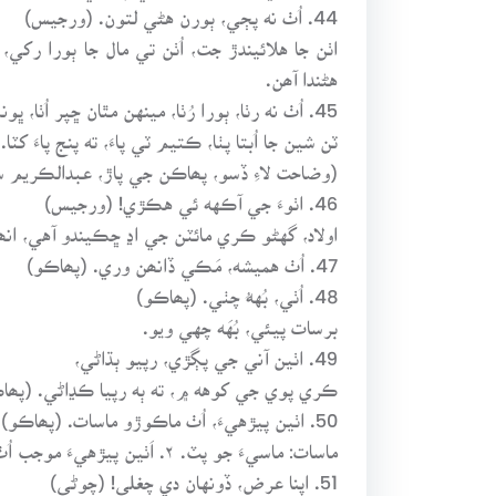
44. اُٺ نه پڄي، ٻورن هڻي لتون. (ورجيس)
اٺن جا هلائيندڙ جت، اُٺن تي مال جا ٻورا رکي
هڻندا آھن.
45. اُٺ نه رٺا، ٻورا رُٺا، مينهن مٿان ڇپر اُٺا، ڀونڪن چور ته ڪتا ٽٺا،
ٽن شين جا اُبتا پٺا، ڪتيم ٽي پاءَ، ته پنج پاءَ کٽا
(وضاحت لاءِ ڏسو، پھاڪن جي پاڙ، عبدالڪريم س
46. اٺوءَ جي آڪهه ئي هڪڙي! (ورجيس)
اولاد، گهڻو ڪري مائٽن جي اڍ ڇڪيندو آهي، ا
47. اُٺ هميشه، مَڪي ڏانھن وري. (پھاڪو)
48. اُٺي، بُههُ چٺي. (پھاڪو)
برسات پيئي، بُهَه چهي ويو.
49. اٺين آني جي پڳڙي، رپيو ٻڌاڻي،
ڪري پوي جي کوهه ۾، ته ٻه رپيا ڪڍاڻي. (پھا
50. اٺين پيڙهيءَ، اُٺ ماڪوڙو ماسات. (پھاڪو)
ماسات: ماسيءَ جو پٽ. ۲. اَٺين پيڙهيءَ موجب اُٺ ۽ ماڪوڙو به ماسات نڪري پوندا آهن. ڪنھن جي ڏورانهين مائٽيءَ جي ڇڪ ڪئي ويندي آهي ته ائين چوندا آهن.
51. اپنا عرض، ڏونهان دي چغلي! (چوڻي)