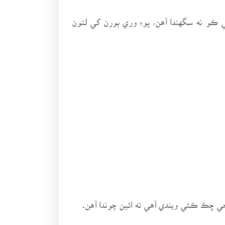
چي ڪو نه سگهندا آهن، پوءِ وري ٻورن کي لتون