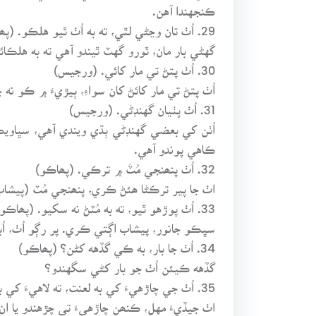
ڪنجهندا آهن.
29. اُٺ تان وڃڻي لٿي، ته به اُٺ ٿيو هلڪو. (پھاڪو)
گهڻي بار مان، ٿورو گهٽ ٿيندو آهي ته به هلڪائ
30. اُٺ پتڻ تي مار کائي. (ورجيس)
اُٺ پتڻ تي مار کائڻ کان سواءِ، ٻيڙيءَ ۾ ڪو نه 
31. اُٺ پٺيان گهنڊڻي. (ورجيس)
ڪاهي پوندو آهي.
32. اُٺ پنھنجي مُٽَ ۾ ترڪي. (پھاڪو)
اٺ جا پير ترڪڻا ھئڻ ڪري، پنھنجي مُٽ (پيشاب
33. اُٺ پوڙهو ٿيو، ته به مُٽڻ نه سکيو. (پھاڪو)
سڀڪو جانور، پيشاب اڳتي ڪري. پر رڳو اُٺ، اُ
34. اُٺ جا بار، به ڪي گڏهه کڻن؟ (پھاڪو)
گڏهه ڪيئن اُٺ جو بار کڻي سگهندو؟
35. اُٺ جي چاڙهيءَ کي به لعنت، ته لاهيءَ کي به لعنت. (چوڻي)
اٺ جيڏيءَ مهل، ڪنھن چاڙهيءَ تي چڙهندو يا ان