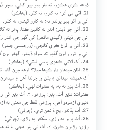
ڏوهه ڪري هڪڙو، ته مار ٻيو پيو کائي. سچو ڏ
21. اَٽي تي اَٽو؛ نه کارو، نه کٽو. (پھاڪو)
اَٽي ۾ اَٽو پيو پوندو ته؛ نه کارو ٿيندو، نه کٽو.
22. اَٽي جو ڏيئو؛ اندر ته کائين ڪئا، ٻاهر ته کائين ڪانگ. (پھاڪو)
اٽي جي ڏيئي (گيدي ماڻھو) کي گهر جي اندر ر
23. اَٽي ۾ لوڻ ڪري کائجي. (ورجيسي جملو)
اٽي ۾ ٿورو لوڻ گڏبو ته سواد ڏيندو. گهڻو لوڻ گڏ
24. اُٺ الائي ڪھڙي پاسي ليٽي؟ (پھاڪو)
25. اَٺان مينھان دا، ڪيھا ميلا؟ اوهه چرن گاھ، ته اوهه چرن ٻيلا. (پھاڪو)
اُٺ هميشه ميدانن ۽ پٽن ۾ چرندا آهن ۽ مينھون ٻيلن ۾ چرنديون آهن. ۲. اِ
26. اُٺ ٻڍو ته به، ٻه ڪنواٽ لهي. (پھاڪو)
ڪنواٽ: ننڍو اُٺ. 
دنيوي آزمودو آهي. پوڙهي لفظ جي معنى به آزم
27. اُٺ ٻڏندو، پڇ ڏانھن تري. (چوڻي)
28. اُٺ ڀريو به رڙي، سکڻو به رڙي. (چوڻي)