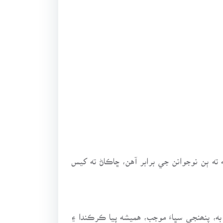
ير مرد سمجهه ته ٻن نوجوانن جي برابر آهن، ڇاڪاڻ ته کيس
ا نه هجي، پر پنھنجي سڀاءَ موجب، هميشه پيو رڙندو آهي. ۲. ڪيترا انسان به، پنھنجي سڀاءَ موجب، هميشه پيا ڪرڪندا ۽