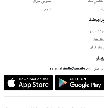
رابطو
فورم
پراجيڪٽ
فونٽ سرور
لفظيڪار
پيغامِ قرآن
رابطو
اي-ميل:
salamatsindh@gmail.com
Developed with ❤️ for all Sindhis. Build by
SindhSalamat
team