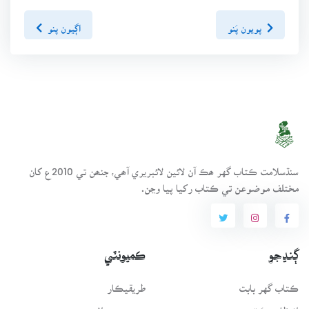
پويون پَنو
اڳيون پنو
سنڌسلامت ڪتاب گهر ھڪ آن لائين لائبريري آھي، جنھن تي 2010ع کان
مختلف موضوعن تي ڪتاب رکيا پيا وڃن.
ڳنڍجو
ڪميونٽي
ڪتاب گهر بابت
طريقيڪار
انتظامي سَٿ
عمومي سوال