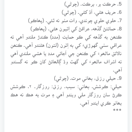
5. حرڪت ۾، برڪت. (چوڻي)
6. حريف هڻي، اَڌ کڻي. (چوڻي)
7. حلوي حلوي چوندي، وات مٺو نه ٿئي. (پھاڪو)
8. حمائتڻ گڏهه، عراقڻ کي اِٽيون هڻي. (پھاڪو)
ڪنھن به گڏهه کي ڪو حمايت (مدد) ڪندڙ ملندو آهي ته
عراقي سٺي گهوڙيءَ کي به اِٽون (لتون) هڻندو آهي. ڪنھن
نالائق ماڻھوءَ کي ڪنھن جي اَجائي مدد يا هشي ملندي آهي
ته اشراف ماڻھوءَ کي گهٽ وڌ ڳالھائڻ کان ڪو نه گسندو
آهي.
9. حيلي رزق، بھاني موت. (چوڻي)
حيلي: ڪوشش. بھاني: سبب. رزق: روزگار. ۲. ڪوشش
ڪرڻ سان روزگار ملي ويندو آهي ۽ موت به هڪ نه هڪ
بھانو ڪري ايندو آهي.
***