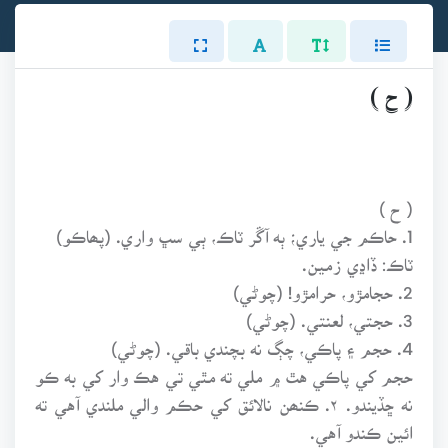
( ح )
( ح )
1. حاڪم جي ياري؛ ٻه آڱر ٽاڪ، ٻي سڀ واري. (پھاڪو)
ٽاڪ: ڏاڍي زمين.
2. حجامڙو، حرامڙو! (چوڻي)
3. حجتي، لعنتي. (چوڻي)
4. حجم ۽ پاڪي، چڳ نه بچندي باقي. (چوڻي)
حجم کي پاڪي هٿ ۾ ملي ته مٿي تي هڪ وار کي به ڪو
نه ڇڏيندو. ۲. ڪنھن نالائق کي حڪم والي ملندي آهي ته
ائين ڪندو آهي.