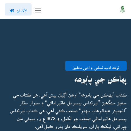
لاگ ان
لوڪ ادب، لساني ۽ ادبي تحقيق
پهاڪن جي پاٻوهه
ڪتاب ”پهاڪن جي پاٻوهه“ اوهان اڳيان پيش آهي. هن ڪتاب جي
سھيڙ سنگھيڙ ”تيرٿداس پيسومل ھاٿيراماڻي“ ۽ سنوار سڌار
”انجنيئر عبدالوهاب سهتو“ صاحب ڪئي آهي. هي ڪتاب تيرٿداس
پيسومل هاٿيراماڻي صاحب جو لکيل، ۽ 1973ع ۾، بمبئي مان
ڇپرائي، ليکڪ پاران، سريلنڪا مان پڌرو ڪيل آهي.