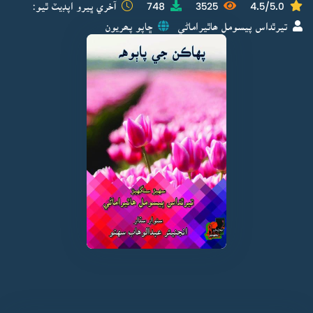
4.5/5.0
3525
748
آخري ڀيرو اپڊيٽ ٿيو:
تيرٿداس پيسومل ھاٿيراماڻي
ڇاپو پھريون