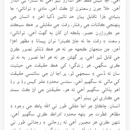
آهن. خلا جون وسعتون اڻ ڪٿ آهن. مادي ۽ توانائيءَ جا
بنيادي جُزا ناقابل بيان حد تائين ڏکيا آهن ۽ انسان جي
پنهنجي ڪائنات جي رفتار، وقت جي مقابلي ۾ هڪ سيڪنڊ
جو ڪروڙون حصو، بلڪه ان کان به گهٽ آهي. توانائيءَ
وسعت ۽ وقت جا نه ڄاڻ ڪيترا نوان پيمانا ۽ مظهر اهڙا
آهن، جن منجهان ڪجهه جو ته هو هڪ ڌنڌلو تصور ڪرڻ
جي قابل ٿيو آهي، پر گهڻن جو ته هو اڃا تصور به نه ٿو
ڪري سگهي. هو زندگيءَ کي هڪ حقيقت جي حيثيت
سان ته ڏسي ۽ سمجهي ٿو، پر اڃا ان جي سائنسي حقيقت
کي ماڻي نه سگهيو آهي. سندس محدود علم کيس وڌ ۾ وڌ
اهو ٻڌائي سگهيو آهي ته هو، حقيقتن جي اڻ ڪٿ سمنڊ
جي ڪناري تي بيٺو آهي.
انسان، ڇاڪاڻ جو اڃا عقلي طور تي الله پاڪ جي وجود ۽
مظاهرِ فطرت جو بنهه محدود ادراڪ ڪري سگهيو آهي،
تنهن ڪري هو مجبور آهي ته روحاني ۽ وجداني طور تي
ئي خدا تي ايمان آڻي. انساني زندگيءَ ۾ خدا تي ايمان،