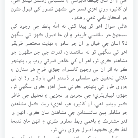
ان کانپوءِ وري اهڙي قسم جي ڪنهن تصور کي قبول ڪرڻ
جو امڪان باقي ناهي رهندو.
هاڻي سوال اهو ٿو پيدا ٿئي ته الله پاڪ جي وجود کي
سمجهڻ جو سائنسي طريقو ۽ ان جا اصول ڪهڙا ٿي سگهن
ٿا؟ اسان جي خيال ۾ ان جو سادو ۽ نهايت مختصر طريقو
اهو ٿي سگهي ٿو ته سائنسدان، قدرت جي جن مظهرن جو
مشاهدو ڪري ٿو، اهو ان کي خالص قدرتي روپ ۾، پنهنجو
ڪو به اثر ان تي وجهڻ کانسواءِ، جهڙي طرح هو ستارن ۽
خلائي تحقيق جي سلسلي ۾ ڏسندو آهي يا وڌ ۾ وڌ ان تي
جزوي طور تي پنهنجو ڪوئي عمل اهڙو ڪري سگهي ٿو،
جهڙو، ليباريٽريءَ جي تجربن ۾ تجزيي ۽ تحليل جي خاطر
ڪيو ويندو آهي. ان کانپوءِ هو، اهڙيءَ ريت ڪيل مشاهدن
جو مقابلو ٻين سائنسدانن جي مشاهدن سان ڪري، انهن ۾
قدرِ مشترڪ ۽ باهمي ربط معلوم ڪري ۽ انهن مان نتيجا
اخذ ڪري ڪجهه اصول جوڙي وٺي ٿو.
ٻين لفظن ۾، خدا کي ڄاڻڻ جو سائنسي طريقو اهو آهي ته