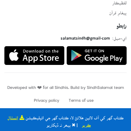
لفظيڪار
پيغامِ قرآن
رابطو
اي-ميل:
salamatsindh@gmail.com
Developed with ❤️ for all Sindhis. Build by
SindhSalamat
team
Privacy policy
Terms of use
ڪتاب گهر کي آف لائين ھلائڻ لاءِ ڪتاب گهر جي ائپليڪيشن
انسٽال
ڪريو
| ✖ ٻيھر نہ ڏيکاريو