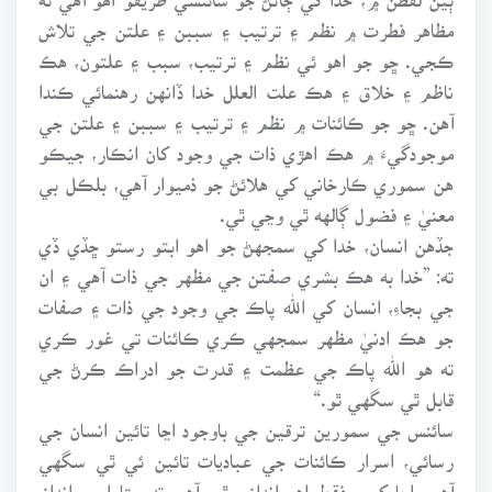
مظاهر فطرت ۾ نظم ۽ ترتيب ۽ سببن ۽ علتن جي تلاش
ڪجي. ڇو جو اهو ئي نظم ۽ ترتيب، سبب ۽ علتون، هڪ
ناظم ۽ خلاق ۽ هڪ علت العلل خدا ڏانهن رهنمائي ڪندا
آهن. ڇو جو ڪائنات ۾ نظم ۽ ترتيب ۽ سببن ۽ علتن جي
موجودگيءَ ۾ هڪ اهڙي ذات جي وجود کان انڪار، جيڪو
هن سموري ڪارخاني کي هلائڻ جو ذميوار آهي، بلڪل بي
معنيٰ ۽ فضول ڳالهه ٿي وڃي ٿي.
جڏهن انسان، خدا کي سمجهڻ جو اهو ابتو رستو ڇڏي ڏي
ته: ”خدا به هڪ بشري صفتن جي مظهر جي ذات آهي ۽ ان
جي بجاءِ، انسان کي الله پاڪ جي وجود جي ذات ۽ صفات
جو هڪ ادنيٰ مظهر سمجهي ڪري ڪائنات تي غور ڪري
ته هو الله پاڪ جي عظمت ۽ قدرت جو ادراڪ ڪرڻ جي
قابل ٿي سگهي ٿو.“
سائنس جي سمورين ترقين جي باوجود اڃا تائين انسان جي
رسائي، اسرار ڪائنات جي عباديات تائين ئي ٿي سگهي
آهي. اڃا کيس فقط اهو اندازو ٿيو آهي ته ستارا بي انداز