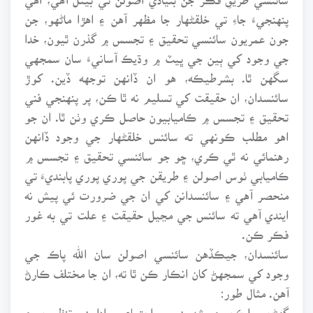
پنهنجيءَ جاءِ تي خلقڻهار جا مظهر آهن ۽ اهڙا ماڻهو، جن
جون عمريون سائنسي تحقيق ۽ تجسس ۾ گذرن ٿيون، خدا
جي وجود کي ٻين جي ڀيٽ ۾ وڌيڪ آسانيءَ سان سمجهي
سگهن ٿا. بشرطيڪه، هو ان ڏانهن توجهه ڏين. کوڙ
سائنسدان، ان حقيقت کي تسليم نه ٿا ڪن، پر پنهنجي فني
تحقيق ۽ تجسس ۾ ڪاميابيون حاصل ڪري وٺن ٿا. ان جو
اهو مطلب ڪونهي ته سائنس خلقڻهار جي وجود ڏانهن
رهنمائي نه ٿي ڪري، ڇو جو سائنسي تحقيق ۽ تجسس ۾
ڪاميابي ٺوس اصولن ۽ طريقن جي پوري پوري پابنديءَ تي
منحصر آهي ۽ سائنسدانن کي ان جي ضرورت ئي پيش نه
ايندي آهي ته سائنس جي مڃيل حقيقت ۽ علت تي به غور
فڪر ڪن.
سائنسدان، جيڪڏهن سائنسي اصولن سان الله پاڪ جي
وجود کي سمجهڻ کان انڪار ڪن ٿا ته، ان جا مختلف ڪارڻ
آهن. مثال طور:
گهڻن ملڪن ۽ شهرن ۾ اجتماعي ادارن، تنظيمن ۽