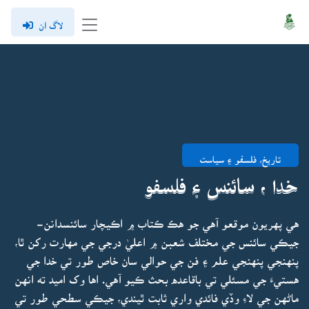
لاگ ان
تاريخ، فلسفو ۽ سياست
خدا ، سائنس ۽ فلسفو
هي پهريون موقعو آهي جو هڪ ڪتاب ۾ اڪيچار سائنسدانن-
جيڪي سائنس جي مختلف شعبن ۾ اعليٰ درجي جي مهارت رکن ٿا،
پنهنجي پنهنجي علم ۽ فن جي حوالي سان خاص طور تي خدا جي
هستيءَ جي مسئلي تي باقاعده بحث ڪيو آهي. اها وک اميد ته انهن
ماڻهن جي لاءِ وڏي فائدي واري ثابت ٿيندي، جيڪي سطحي طور تي