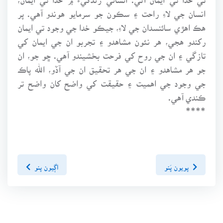
انسان جي لاءِ راحت ۽ سڪون جو سرمايو هوندو آهي. پر
هڪ اهڙي سائنسدان جي لاءِ، جيڪو خدا جي وجود تي ايمان
رکندو هجي، هر نئون مشاهدو ۽ تجربو ان جي ايمان کي
تازگي ۽ ان جي روح کي فرحت بخشيندو آهي. ڇو جو، ان
جو هر مشاهدو ۽ ان جي هر تحقيق ان جي آڏو، الله پاڪ
جي وجود جي اهميت ۽ حقيقت کي واضح کان واضح تر
ڪندي آهي.
****
پويون پَنو
اڳيون پنو