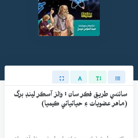
سائنسي طريقِ فڪر سان : والز آسڪر لينڊ برگ
(ماهر عضويات ۽ حياتياتي ڪيميا)
سائنسي طريقِ فڪر جن بنيادي اصولن تي بيٺل آهي، اهي