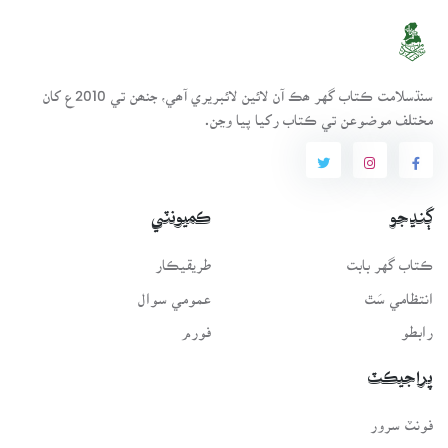
سنڌسلامت ڪتاب گهر ھڪ آن لائين لائبريري آھي، جنھن تي 2010ع کان
مختلف موضوعن تي ڪتاب رکيا پيا وڃن.
ڳنڍجو
ڪميونٽي
ڪتاب گهر بابت
طريقيڪار
انتظامي سَٿ
عمومي سوال
رابطو
فورم
پراجيڪٽ
فونٽ سرور