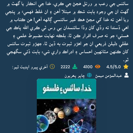
سائنس جي رعب ۾ ورتل هجڻ جي ڪري، خدا جي انڪار يا گهٽ ۾
گهٽ ان جي وجود بابت شڪ ۾ مبتلا آهن ۽ ان غلط فهميءَ ۾ پئجي
ويا آهن ته خدا کي مڃڻ هڪ غير سائنسي ڳالهه آهي! هن ڪتاب ۾
اهي ڏسندا ته وڏي کان وڏا سائنسدان بي وس ٿي ڪري الله پاڪ جي
هستيءَ جو نه صرف اقرار ڪن ٿا، بلڪه نهايت مضبوط علمي ۽
عقلي دليلن ذريعي ان جو اهڙو ثبوت به ڏين ٿا، جهڙو ثبوت سائنس
کان ڪنهن مٿانهين احساس ۽ ادراڪ واري شيءِ بابت ڏئي سگهجي
ٿو.
4.5/5.0
4100
2222
آخري ڀيرو اپڊيٽ ٿيو:
عبدالمؤمن ميمڻ
ڇاپو پھريون