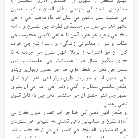
حڪومتن، الحاد کي پنهنجي مطلق العنان حڪمت عملين
جي حيثيت سان، ماڻهن جي مٿان اهو ڏاڍ مڙهيو آهي ۽ اهي
ماڻهو انفرادي طور تي جيڪڏهن فطرت جي مظهرن ۾ ، الله
پاڪ جي وجود جو جلوو ڏسن ٿا ته اهي لاديني حڪومت جي
عذاب ۽ سزا ۽ معاشرتي زندگيءَ ۾ رسوا ٿيڻ جي خوف
کان، ان جو اعتراف ۽ برملا اظهار ڪرڻ جي جرئت نه ٿا
ڪري سگهن. مثال طور: عيسائيت جي تعليمات ۾ نون
نسلن جي ذهن ۾ هڪ اهڙي خدا جو تصور ويهاريو ويندو
آهي، جنهن انسان جو روپ ڌاري ورتو آهي. اهو نئون نسل
جڏهن سائنسي ميدان ۾ اڳتي وڌندو آهي، خدا جي ان بشري
مظهر جي ابتي منطق ان جي سائنسي ذهن جي لاءِ قابل قبول
ناهي رهندي.
۽ جڏهن انهن ذهنن کي خدا جو اهو تصور قبول ڪرڻ تي
آماده ڪرڻ ۾ ڪاميابي ناهي ٿيندي ته، نتيجو اهو نڪرندو
آهي ته منڍؤن، الله پاڪ جي تصور کي ئي ترڪ ڪيو ويندو
آهي ۽ ان سان جيڪا مايوسي ۽ نفسياتي ردعمل ٿيندو آهي،