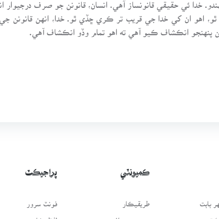
دو. خدا ئي حقيقي قانونساز آهي. انسان، قانونن جو صرف درجيوا
و، اهو ان کي خدا جي قريب تر ڪري ڇڏي ٿو. خدا، انهن قانونن جي
هن پنهنجو انڪشاف ڪيو آهي ته اهو تمام وڏو انڪشاف آهي.
ڪميونٽي
پراجيڪٽ
 بابت
طريقيڪار
فونٽ سرور
سَٿ
عمومي سوال
لفظيڪار