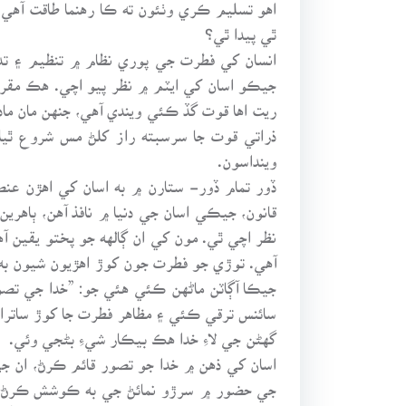
اهو تسليم ڪري وٺئون ته ڪا رهنما طاقت آهي،
ٿي پيدا ٿي؟
انسان کي فطرت جي پوري نظام ۾ تنظيم ۽ تدبر
جيڪو اسان کي ايٽم ۾ نظر پيو اچي. هڪ مقرر 
ريت اها قوت گڏ ڪئي ويندي آهي، جنهن مان مادي 
ذراتي قوت جا سرسبته راز کلڻ مس شروع ٿيا 
وينداسون.
ڏور تمام ڏور- ستارن ۾ به اسان کي اهڙن ع
قانون، جيڪي اسان جي دنيا ۾ نافذ آهن، ٻاهرين
نظر اچي ٿي. مون کي ان ڳالهه جو پختو يقين 
آهي. توڙي جو فطرت جون کوڙ اهڙيون شيون به آ
جيڪا آڳاٽن ماڻهن ڪئي هئي جو: ”خدا جي تصور
سائنس ترقي ڪئي ۽ مظاهر فطرت جا کوڙ ساترا ر
گهڻن جي لاءِ خدا هڪ بيڪار شيءِ بڻجي وئي.
اسان کي ذهن ۾ خدا جو تصور قائم ڪرڻ، ان 
جي حضور ۾ سرڙو نمائڻ جي به ڪوشش ڪرڻ گهر