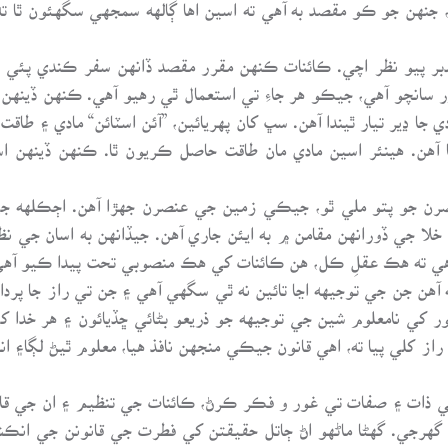
 جنهن جو ڪو مقصد به آهي ته اسين اها ڳالهه سمجهي سگهئون ٿا ته
 پيو نظر اچي. ڪائنات ڪنهن مقرر مقصد ڏانهن سفر ڪندي پئي نظر 
سانچو آهي، جيڪو هر جاءِ تي استعمال ٿي رهيو آهي. ڪنهن ڏينهن 
جا ڍير تيار ٿيندا آهن. سڀ کان پهريائين، ”آئن اسٽائن“ مادي ۽ طاق
آهن. هينئر اسين مادي مان طاقت حاصل ڪريون ٿا. ڪنهن ڏينهن اسي
نصرن جو پتو ملي ٿو، جيڪي زمين جي عنصرن جهڙا آهن. اڄڪلهه جي
 خلا جي ڏورانهن مقامن ۾ به ايئن جاري آهن. جيڏانهن به اسان جي 
آهي ته هڪ عقلِ ڪل، هن ڪائنات کي هڪ منصوبي تحت پيدا ڪيو آهي
هن جن جي توجيهه اڃا تائين نه ٿي سگهي آهي ۽ جن تي راز جا پردا پ
 کي نامعلوم شين جي توجيهه جو ذريعو بڻائي ڇڏيائون ۽ هر خدا ک
از کلي پيا ته، اهي قانون جيڪي منجهن نافذ هيا، معلوم ٿيڻ لڳا۽ 
جي ذات ۽ صفات تي غور و فڪر ڪرڻ، ڪائنات جي تنظيم ۽ ان جي قا
جي. گهڻا ماڻهو اڻ ڄاتل حقيقتن کي فطرت جي قانونن جي انڪشا