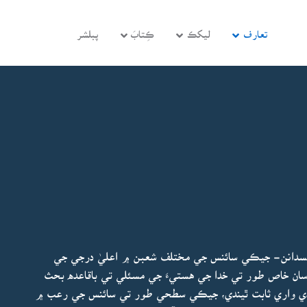
تعارف
ليکڪ
ڪِتابَ
پبلشر
نسدانن- جيڪي سائنس جي مختلف شعبن ۾ اعليٰ درجي جي
سان خاص طور تي خدا جي هستيءَ جي مسئلي تي باقاعده بحث
 فائدي واري ثابت ٿيندي، جيڪي سطحي طور تي سائنس جي رعب ۾