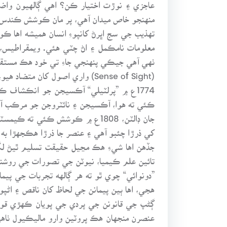
عاجزي ۽ نوڙت اختيار ڪن؟ اهي ڳالهيون واضح
منهنجو خاص ميدان آهي، پر مان ڪوشش ڪندس ته
تهذيب جي سج اڀرڻ کانپوءِ انسان هميشه اها 
ٺهي آهي جيڪي پنهنجي جاءِ تي خود هڪ مستقل
(Sense of Sight) واري اصول کان متضاد هيو، پر اهو جلدي ان دور جي تصوف ۾ گم ٿي ويو.
ڪئي ته هوا، آڪسيجن ۽ نائٽروجن جو مرڪب آهي
جان ڊالٽن، 1808ع ۾ ڪوشش ڪئي 
کي ذرڙا چئبو آهي ۽ عنصر جا ذرڙا هڪجهڙا به آ
جڏهن اها شيءِ هڪ مڃيل حقيقت تسليم ٿيڻ لڳي 
تائين علم ڪيميا، نيوٽن جي تصورات جي روشني
”دونوائي“ چوي ٿو ته هر ڳالهه تجربات جي پي
هجي، اها ٻين پيمانن جي لحاظ کان ناقص ۽ اڻپ
ڳڻپ جي قانونن جي پردي جي پويان ڪهڙي قوت
عنصرن منجهان هڪ پروٽين وارو ماليڪيول ٺاهي و