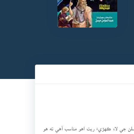
 جي لاءِ ڪهڙيءَ ريت اهو مناسب آهي ته هو