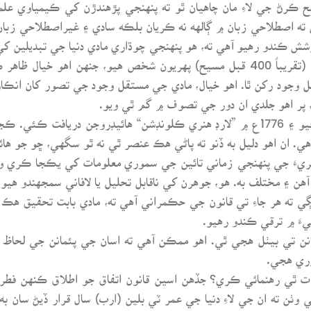
 ڪرڻ جي لاءِ مان چاهيان ٿو ته پنهنجي پڙهندڙن کي ڪيمياوي علم
 اصطلاحي زبان ۾ ڳالهه نه ڪريان بلڪه سادي ۽ غيراصطلاحي زبان
ڪوشش ڪندو رهيو آهي ته، هو پنهنجي چوڌاري مادي دنيا جي تبديلين
معلومات نامڪمل ۽ اڻ چٽي هئي. ويمقراطيس، (تقريباً 400 قبل مسيح) پهريون شخص هي
 وجود رکن ٿا. اهو خيال، مادي جي مستقل وجود جي تصور کان انڪا
1774ع ۾ ”پرلٽيلي“ آڪسيجن جو انڪشاف ڪيو ۽ 1776ع ۾ ”لارڊ هنري ڪلونڊشن“ هائيڊر
. ان اهو دليل به ڏنو ته پاڻي هڪ عنصر ٿي نه ٿو سگهي، ڇو جو ها
ته ڪيمسٽريءَ جي پنهنجي زماني تائين جي سموري معلومات کي يڪجا ڪري 
هن ۽ مختلف به. هو، جوهرن کي ناقابل تحليل يا لافاني سمجهندو هيو.
ته هر جاءِ تي قانون جي حڪمراني آهي ته، مادي بابت تحقيق هڪ مس
ءَ ۾ ترقي ڪندو رهيو.
مانن تي بيٺل هجي ٿي. اهو ممڪن آهي ته اسان جي پئمانن جي لحاظ
وري هجي.
 ٿي رهنمائي ڪري؟ جڏهن اسين قانون اتفاق جو اطلاق ڪنهن فطري
ٺن ته ان جي لاءِ دنيا جي عمر ٽي بلين (ارب) سال قرار ڏيڻ سان به 