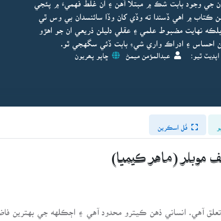
 جي وجود بابت شڪ ۾ مبتلا آهن ۽ ان غلط فهميءَ ۾ پئجي
هن ڪتاب ۾ اهي ڏسندا ته وڏي کان وڏا سائنسدان بي وس ٿي
بلڪه نهايت مضبوط علمي ۽ عقلي دليلن ذريعي ان جو اهڙو
ين احساس ۽ ادراڪ واري شيءِ بابت ڏئي سگهجي ٿو.
اپڊيٽ ٿيو:
عبدالمؤمن ميمڻ
ڇاپو پھريون
و
فُل اسڪرين
لف موبلر (ماهر ڪيميا)
لق آهي. انساني ذهن ڪيترو محدود آهي ۽ اڄڪلهه جي بهترين فاضلن