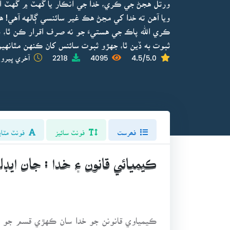
ورتل هجڻ جي ڪري، خدا جي انڪار يا گهٽ ۾ گهٽ ان
ويا آهن ته خدا کي مڃڻ هڪ غير سائنسي ڳالهه آهي! 
ڪري الله پاڪ جي هستيءَ جو نه صرف اقرار ڪن ٿا، 
ثبوت به ڏين ٿا، جهڙو ثبوت سائنس کان ڪنهن مٿانه
4.5/5.0
4095
2218
آخري ڀيرو 
فھرست
فونٽ سائيز
فونٽ مٽاي
ڪيميائي قانون ۽ خدا : جان ايڊ
ڪيمياوي قانونن جو خدا سان ڪهڙي قسم جو تع