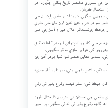
ن جي سموري مختصر تاريخ ٻڌائي ڇڏيان. اهو
 استعمال ڪريان.
 کي سمجهي سگهي. شروعات ۾ مادي بابت ان جي
و، جنهن اهو خيال ظاهر ڪيو ته، هر شيءِ ننڍن ننڍن ذرن مان ملي ڪري
ر جوهڪ جرئتمنداڻو اعلان هيو ۽ ڏسڻ جي حس
وجن دريافت ڪئي. ڪجهه عرصي کانپوءِ ”انپٽوائن ليوبشر“ اها تحقيق
ئيڊروجن کي هوا ۾ ساڙي نه ٿو سگهجي.
وٺي. سندس مطابق عنصر ننڍا ننڍا جوهر آهن جن
تقل سائنس بڻجي وئي، پوءِ تقريباً اڌ صديءَ
 کان جيڪا شيءِ سئو فيصد وقوع پذير ٿي وئي
 واقعي جي امڪان تي ڪريون ٿا. مثال طور؛
اها ڳالهه وقوع پذير ٿي نه ٿي سگهي، پر اسين