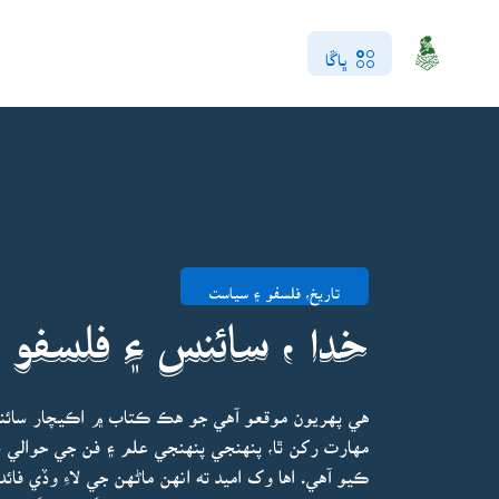
ڀاڱا
تاريخ، فلسفو ۽ سياست
خدا ، سائنس ۽ فلسفو
هي پهريون موقعو آهي جو هڪ ڪتاب ۾ اڪيچار سائ
مهارت رکن ٿا، پنهنجي پنهنجي علم ۽ فن جي حوالي 
ڪيو آهي. اها وک اميد ته انهن ماڻهن جي لاءِ وڏي