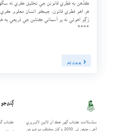
ڪڏهن به فطري قانونن جي تخليق ڪري نه سگهن
هر اهو فطري قانون، جيڪو انسان معلوم ڪري ٿ
رُڳو اهوئي نه پر آسماني ڪتابن جي ذريعي به 
****
پويون پَنو
ڳنڍجو
سنڌسلامت ڪتاب گهر ھڪ آن لائين لائبريري
ڪتاب گهر
آھي، جنھن تي 2010ع کان مختلف موضوعن
انتظامي 