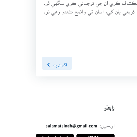
ر انڪشاف ڪري ان جي ترجماني ڪري سگهي ٿو.
 ذريعي پاڻ کي، اسان تي واضح ڪندو رهي ٿو.
اڳيون پنو
رابطو
اي-ميل:
salamatsindh@gmail.com