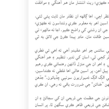
 ڪهڙيءَ ريت انتشار مان هم آهنگي ۽ موافقت
اچي. اها ڳالهه ان نظام مان ثابت پئي ٿئي،
اسين اهو به معلوم ڪري وٺنداسون ته ڪهڙيءَ
ت جي ان رشتي کي واضح ڪيو. اڃا ته ماڻهوءَ تي
ن طاقت مان، مادو پيدا ڪرڻ جي لائق به ٿي
 سائنس جو اهو عقيدو آهي ته اهي ئي فطري
نظر کڄي ٿي، اسان کي تدبر، تنظيم ۽ هم آهنگي
 ۽ اهو ان جي منزل ڏانهن رهنمائي ڪري رهيو
يل آهن، پر اسين هاڻي اها غلطي نه ڪنداسين،
ي الڳ الڳ ذميواريون سونپي ڇڏيائون.“ جڏهن
انهن ”خدائن“ جي ضرورت باقي نه رهي. ان ڪري
نونن جي عظمت جي ذريعي ان کي سڃاڻڻ ۽ ان
فن جي ذريعي ظاهر ڪري سگهن ٿا، پر انسان