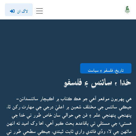
لاگ ان
تاريخ، فلسفو ۽ سياست
خدا ، سائنس ۽ فلسفو
هي پهريون موقعو آهي جو هڪ ڪتاب ۾ اڪيچار سائنسدانن-
جيڪي سائنس جي مختلف شعبن ۾ اعليٰ درجي جي مهارت رکن ٿا،
پنهنجي پنهنجي علم ۽ فن جي حوالي سان خاص طور تي خدا جي
هستيءَ جي مسئلي تي باقاعده بحث ڪيو آهي. اها وک اميد ته انهن
ماڻهن جي لاءِ وڏي فائدي واري ثابت ٿيندي، جيڪي سطحي طور تي