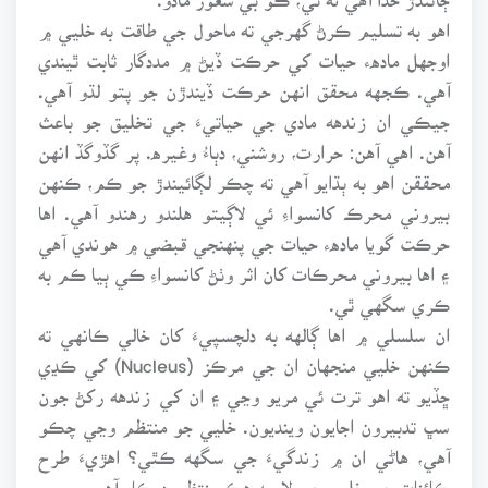
اهو به تسليم ڪرڻ گهرجي ته ماحول جي طاقت به خليي ۾
اوجهل مادهء حيات کي حرڪت ڏيڻ ۾ مددگار ثابت ٿيندي
آهي. ڪجهه محقق انهن حرڪت ڏيندڙن جو پتو لڌو آهي.
جيڪي ان زندهه مادي جي حياتيءَ جي تخليق جو باعث
آهن. اهي آهن: حرارت، روشني، دٻاءُ وغيره. پر گڏوگڏ انهن
محققن اهو به ٻڌايو آهي ته چڪر لڳائيندڙ جو ڪم، ڪنهن
بيروني محرڪ کانسواءِ ئي لاڳيتو هلندو رهندو آهي. اها
حرڪت گويا مادهء حيات جي پنهنجي قبضي ۾ هوندي آهي
۽ اها بيروني محرڪات کان اثر وٺڻ کانسواءِ ڪي ٻيا ڪم به
ڪري سگهي ٿي.
ان سلسلي ۾ اها ڳالهه به دلچسپيءَ کان خالي ڪانهي ته
ڪنهن خليي منجهان ان جي مرڪز (Nucleus) کي ڪڍي
ڇڏيو ته اهو ترت ئي مريو وڃي ۽ ان کي زندهه رکڻ جون
سڀ تدبيرون اجايون وينديون. خليي جو منتظم وڃي چڪو
آهي، هاڻي ان ۾ زندگيءَ جي سگهه ڪٿي؟ اهڙيءَ طرح
ڪائنات جي خليي جي لاءِ به هڪ منتظم درڪار آهي.