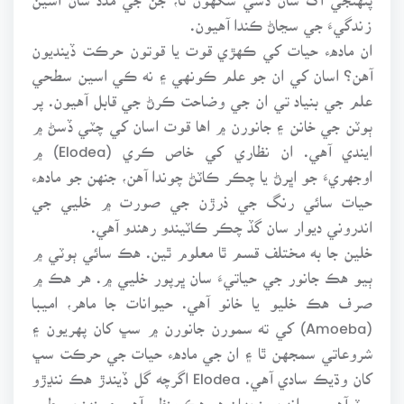
زندگيءَ جي سڃاڻ ڪندا آهيون.
ان مادهء حيات کي ڪهڙي قوت يا قوتون حرڪت ڏينديون
آهن؟ اسان کي ان جو علم ڪونهي ۽ نه ڪي اسين سطحي
علم جي بنياد تي ان جي وضاحت ڪرڻ جي قابل آهيون. پر
ٻوٽن جي خانن ۽ جانورن ۾ اها قوت اسان کي چٽي ڏسڻ ۾
ايندي آهي. ان نظاري کي خاص ڪري (Elodea) ۾
اوجهريءَ جو اڀرڻ يا چڪر ڪاٽڻ چوندا آهن، جنهن جو مادهء
حيات سائي رنگ جي ذرڙن جي صورت ۾ خليي جي
اندروني ديوار سان گڏ چڪر ڪاٽيندو رهندو آهي.
خلين جا به مختلف قسم ٿا معلوم ٿين. هڪ سائي ٻوٽي ۾
ٻيو هڪ جانور جي حياتيءَ سان ڀرپور خليي ۾. هر هڪ ۾
صرف هڪ خليو يا خانو آهي. حيوانات جا ماهر، اميبا
(Amoeba) کي ته سمورن جانورن ۾ سڀ کان پهريون ۽
شروعاتي سمجهن ٿا ۽ ان جي مادهء حيات جي حرڪت سڀ
کان وڌيڪ سادي آهي. Elodea اگرچه گل ڏيندڙ هڪ ننڍڙو
ٻوٽوآهي، پر انهن منجهان هر هڪ منظم آهي ۽ پنهنجي طور