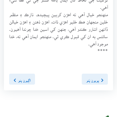
آهي.
منهنجو خيال آهي ته اهڙن کربين پيچيده، نازڪ ۽ منظم
خلين منجهان هڪ خليو اهڙي ذات، اهڙن ذهنن ۽ اهڙن خيالن
ڏانهن اشارو ڪندو آهي، جنهن کي اسين خدا چوندا آهيون.
سائنس به ان کي قبول ڪري ٿي. منهنجو ايمان آهي ته، خدا
موجود آهي.
****
پويون پَنو
اڳيون پنو