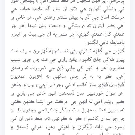
تي زندگي گهارڻ جي لائق ان سان گڏ مادهء حيات جي
حرڪت اسان جي آڏو به پيش ڪندو رهندو آهي. هر خاني ۾
اهي ڪم ايتري ته درستگي ۽ صحت سان ٿيندا آهن جو
عمدي کان عمدي گهڙيءَ جو ڪم به ان جي ڀيٽ ۾ ايترو
باضابطه ناهي لڳندو.
گهڙين جي ڳالهه نڪري پئي ته، ڪجهه گهڙيون صرف هڪ
ڀيرو هلائي ڇڏڻ کانپوءِ، پائڻ واري جي هٿ جي چرپر سبب
هلنديون آهن ۽ انهن کي چاٻي ڏيڻ جي ضرورت نه رهندي
آهي. ڪو به نه ٿو چئي سگهي ته اهڙيون عمديون
گهڙيون،گهڙي ساز کانسواءِ ئي وجود ۾ اچي ويون ۽ جڏهن
اهو سوال خوردبين سان ڏسجندڙ انهن خانن جي باري ۾
ڪيو ويندو آهي ته انهن جي حرڪت جي ابتدا ڪنهن ڪئي
ته، اسين هڪ منجهيل سٽ وانگر چڪرائجي وڃئون ٿا. ان
جو جواب ان کانسواءِ ڪو به ڪونهي ته، هڪ ذهن ان کي
وجود جي واٽ ڏيکاري ۽ اهوئي ذهن، اهوئي ڏسندڙ ۽
ڄاڻندڙ خدا آهي نه ئي، ڪو بي شعور مادو.