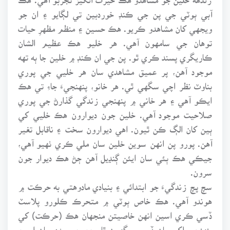
آبي ٻوٽي جي پن جي ڪنڊ خوردبين تي لڳايو ۽ ان جو
ويجهي کان مشاهدو ڪريو. هڪ حسين ۽ منظم مظهرِ حيات
توهان جي سامهون آهي. هر خليو هڪ عظيم الشان
ڪاريگري پسند ڪري ٿو. پن جي ان ڪنڊ ۾ خلين جا ٻه تهه
موجود آهن، پر عميق مشاهدي سان هر خليي جي پوري
بناوٽ نظر اچي سگهي ٿي. هر خانو، پنهنجيءَ جاءِ تي هڪ
ايڪو آهي ۽ هر خاني ۾ پنهنجي زندگي گذارڻ جي پوري
صلاحيت موجود آهي. خلين جون ديوارون هڪ خليي کي
ٻين کان الڳ ڪن ٿيون. اهي ديوارون سخت ۽ ناقابل تغير
آهن. پورو پن انهن سوين خلين سان ملي ڪري ٺهيو آهي،
جيڪي هڪ ٻئي سان ايئن ڳنڍيل آهن ڄڻ هڪ ديوار جون
سرون.
سچ پچ زندگيءَ جو ابتدائي ۽ بنيادي مادوهتي به حرڪت ۾
هوندو آهي. هڪ خاص ٻوٽي ۾ متحرڪ ڪلورو پلاسٽ
ڏسي ڪري اسين انهن خاصيتن منجهان هڪ (حرڪت) کي
پنهنجي اک سان ڏسي سگهون ٿا، جن جي مدد سان اسين