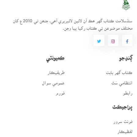
سنڌسلامت ڪتاب گهر ھڪ آن لائين لائبريري آھي، جنھن تي 2010ع کان
مختلف موضوعن تي ڪتاب رکيا پيا وڃن.
ڳنڍجو
ڪميونٽي
ڪتاب گهر بابت
طريقيڪار
انتظامي سَٿ
عمومي سوال
رابطو
فورم
پراجيڪٽ
فونٽ سرور
لفظيڪار