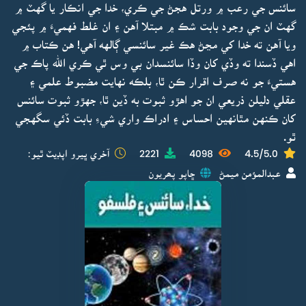
سائنس جي رعب ۾ ورتل هجڻ جي ڪري، خدا جي انڪار يا گهٽ ۾
گهٽ ان جي وجود بابت شڪ ۾ مبتلا آهن ۽ ان غلط فهميءَ ۾ پئجي
ويا آهن ته خدا کي مڃڻ هڪ غير سائنسي ڳالهه آهي! هن ڪتاب ۾
اهي ڏسندا ته وڏي کان وڏا سائنسدان بي وس ٿي ڪري الله پاڪ جي
هستيءَ جو نه صرف اقرار ڪن ٿا، بلڪه نهايت مضبوط علمي ۽
عقلي دليلن ذريعي ان جو اهڙو ثبوت به ڏين ٿا، جهڙو ثبوت سائنس
کان ڪنهن مٿانهين احساس ۽ ادراڪ واري شيءِ بابت ڏئي سگهجي
ٿو.
4.5/5.0
4098
2221
آخري ڀيرو اپڊيٽ ٿيو:
عبدالمؤمن ميمڻ
ڇاپو پھريون