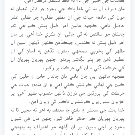
مان صرف ان بنا تي خدا پاڪ جي وجود جو قائل ناهيان ته
مون کي مادهءِ حيات جي ان مظهرِ ڪليءَ جو ڪلي علم
حاصل ناهي. ڪجهه عالمن اهو دليل پيش ڪيوآهي ته،
ڇاڪاڻ جو سائنس نه ٿي ڄاڻي، ان ڪري خدا آهي، پر مان
اهو دليل پيش نه ڪندس. جيڪڏهن ڪنهن ڏينهن اسين ان
مظهر کي بخوبي سمجهي وٺئون، تڏهن به اسان کي ان
عظيم ذهن جو پتو لڳائڻو پوندو، جنهن پهريان پهريان ان
کي حرڪت ڏني يا ان کي حرڪت ۾ رکيو.
ڪجهه ماڻهن، بي جان مادي مان جاندار خانن ۽ خلين کي
ڪڍڻ جي اجائي ڪوشش ڪئي آهي ۽ ان مادهءِ حيات جي
حرڪت کي پروٽين جي ذرڙن ڏانهن منسوب ڪيو آهي، پر
اهڙيون سموريون ڪوششون ناڪام ٿي ويون آهن.
خدا پاڪ جي منڪر ۽ مادي جا معتقد به اهو ته مڃين ٿا ته
پهريان پهريان ڪو حادثو ظاهر ٿيو، جنهن مان هي شيون
وجود ۾ اچي ويون. پر ان ڳالهه جو اعتراف به پنهنجي
نوعيت جي لحاظ کان ايمان بالله قسم جي ئي ڪا شيءِ