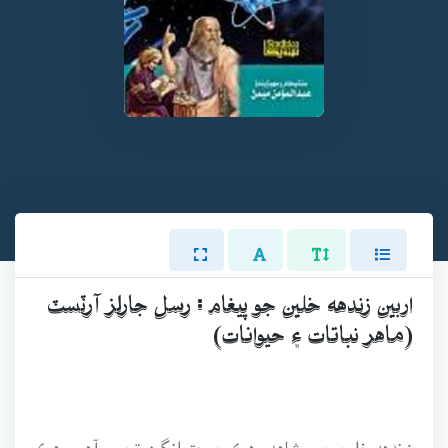
اربين زندهه خلين جو پيغام : رسل جارلز آرٽسٽ
(ماهر نباتات ۽ حيوانات)
زندهه خلين جو مشاهدو هڪ حيرت انگيز تجربو آهي. هڪ