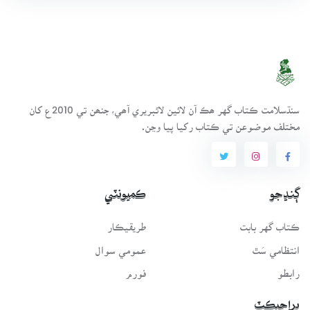
سنڌسلامت ڪتاب گهر ھڪ آن لائين لائبريري آھي، جنھن تي 2010ع کان
مختلف موضوعن تي ڪتاب رکيا پيا وڃن.
ڳنڍجو
ڪميونٽي
ڪتاب گهر بابت
طريقيڪار
انتظامي سَٿ
عمومي سوال
رابطو
فورم
پراجيڪٽ