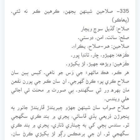
335- صلاحين شينهن ٻجهن، ڪرهين ڪم نه ٿئي.
(پھاڪو)
صلاح: گڏيل سوچ ويچار
صلح: سانت، امن، دوستي.
صلاحين: هم-صلاح، يڪراءِ.
ڪَرَهه: جهيڙو، ڇار، ٽانڊا ڀور.
ڪَرَهين: ويڙهه جهيڙ، لڙ بکيڙو.
هر ڪم، هڪ ماڻهوءَ جي وَس جو ناهي. کيس ٻين سان
صلاح ڪري پوءِ ڪرڻ گهرجي. ان سان ڪم جي پورن نفعن
مان بهره ور ٿي سگهندو. ٻي صورت ۾ محنت ئي اجائي
هلي ويندس.
صلاح صواب سان شينهن جهڙو چيريندڙ ڦاريندڙ جانور به
پنجوڙن ذريعي ٻڌي ڦاسائي، پڃري ۾ بند ڪري سگهجي
ٿو. سندس ٻچي کي به چِيتاري ڌتاري، پڃري ۾ بند ڪري
سگهجي ٿو. ان جي برعڪس رڳو لڙ بکيڙي ڪرڻ سان،
ماڻهو پاڻ ۾ ئي پري وڃي پوندو. ڪم ته ڪو به ڪري نه