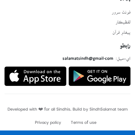
فونٽ سرور
لفظيڪار
پيغامِ قرآن
رابطو
اي-ميل:
salamatsindh@gmail.com
Developed with ❤️ for all Sindhis. Build by
SindhSalamat
team
Privacy policy
Terms of use