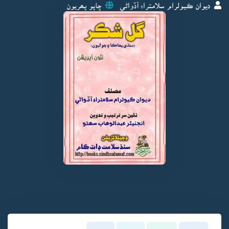
ديوان ڪيولرام سلامتراءِ آڏواڻي
ڇاپو پھريون