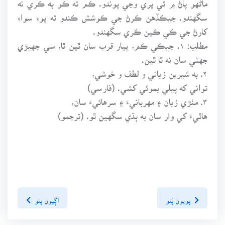
سگهندو. جيڪڏهن ڪرڻ جي ڪوشش ڪندو ته پوءِ سواءِ
کارڻ جي ڪي ڪين ڪري سگهندو.
مطلب: ۱. جيڪي ڪم، پيار قرب سان ٿين ٿا، سي جهيڙي
جهٽي سان نه ٿا ٿين.
۲. به شيرين زباني و لطف و خوشي،
تواني که پيلي بموئي کشي. (فارسي)
۳. مٺڙي زبان ۽ مهربانيءَ ۽ سرهائيءَ سان،
هاٿيءَ کي وار سان به ٻڌي سگهين ٿو. (ترجمو)
پويون پَنو
اڳيون پنو