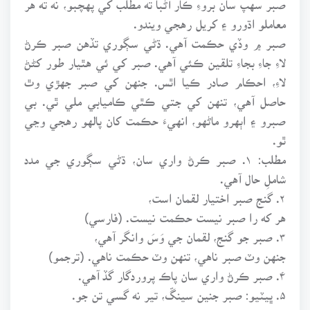
معاملو اڌورو ۽ کريل رهجي ويندو.
صبر ۾ وڏي حڪمت آهي. ڌڻي سڳوري تڏهن صبر ڪرڻ
لاءِ جاءِ بجاءِ تلقين ڪئي آهي. صبر کي ئي هٿيار طور کڻڻ
لاءِ، احڪام صادر ڪيا اٿس. جنهن کي صبر جهڙي وٿ
حاصل آهي، تنهن کي جتي ڪٿي ڪاميابي ملي ٿي. بي
صبرو ۽ اٻهرو ماڻهو، انهيءَ حڪمت کان پالهو رهجي وڃي
ٿو.
مطلب: ۱. صبر ڪرڻ واري سان، ڌڻي سڳوري جي مدد
شاملِ حال آهي.
۲. گنج صبر اختيار لقمان است،
هر که را صبر نيست حڪمت نيست. (فارسي)
۳. صبر جو گنج، لقمان جي وَسَ وانگر آهي،
جنهن وٽ صبر ناهي، تنهن وٽ حڪمت ناهي. (ترجمو)
۴. صبر ڪرڻ واري سان پاڪ پروردگار گڏ آهي.
۵. ڀيٽيو: صبر جنين سينڱ، تير نه گسي تن جو.