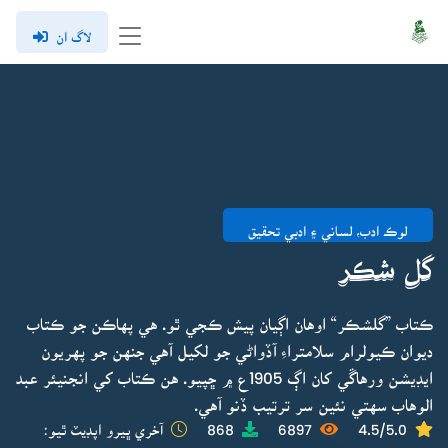
لاگ ان
لوڪ ادب، لساني ۽ ادبي تحقيق
گل شڪر
ڪتاب ”گلشڪر“ اوهان اڳيان پيش ڪجي ٿو. هي پهاڪن جو ڪتاب
ديوان ڪيولرام سلامتراءِ آڏواڻي جو لکيل آهي جنهن جو پهريون
ايڊيشن ورهاڱي کان اڳ 1905ع ۾ ڇپيو. هن ڪتاب کي انجنيئر عبد
الوهاب سهتي نئين سر ترتيب ڏنو آهي.
4.5/5.0
6897
868
آخري ڀيرو اپڊيٽ ٿيو: