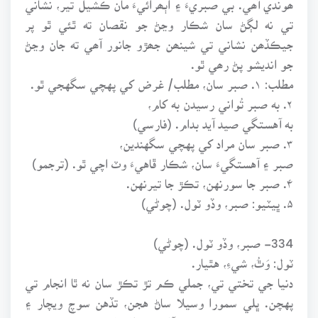
تي نه لڳڻ سان شڪار وڃڻ جو نقصان ته ٿئي ٿو پر
جيڪڏھن نشاني تي شينھن جھڙو جانور آھي ته جان وڃڻ
جو انديشو پڻ رھي ٿو.
مطلب: ۱. صبر سان، مطلب/ غرض کي پهچي سگهجي ٿو.
۲. به صبر تُواني رسيدن به کام،
به آهستگي صيد آيد بدام. (فارسي)
۳. صبر سان مراد کي پهچي سگهندين،
صبر ۽ آهستگيءَ سان، شڪار ڦاهيءَ وٽ اچي ٿو. (ترجمو)
۴. صبر جا سورنهن، تڪڙ جا تيرنهن.
۵. ڀيٽيو: صبر، وڏو ٽول. (چوڻي)
334- صبر، وڏو ٽول. (چوڻي)
ٽول: وَٿُ، شيءِ، هٿيار.
دنيا جي تختي تي، جملي ڪم تڙ تڪڙ سان نه ٿا انجام تي
پهچن. ڀلي سمورا وسيلا ساڻ هجن، تڏهن سوچ ويچار ۽
صبر سهپ سان بروءِ ڪار آڻبا ته مطلب کي پهچبو، نه ته هر