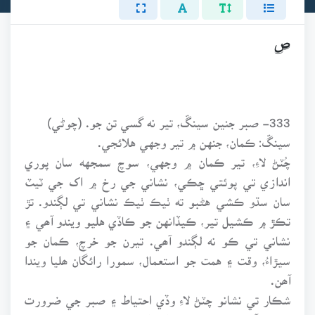
ص
333- صبر جنين سينڱ، تير نه گسي تن جو. (چوڻي)
سينڱ: ڪمان، جنهن ۾ تير وجهي هلائجي.
چُٽڻ لاءِ، تير ڪمان ۾ وجهي، سوچ سمجهه سان پوري
اندازي تي پوئتي ڇڪي، نشاني جي رخ ۾ اک جي ٽيٽ
سان سڌو ڪشي هڻبو ته ٺيڪ ٺيڪ نشاني تي لڳندو. تڙ
تڪڙ ۾ ڪشيل تير، ڪيڏانهن جو ڪاڏي هليو ويندو آھي ۽
نشاني تي ڪو نه لڳندو آھي. تيرن جو خرچ، ڪمان جو
سيڙاءُ، وقت ۽ همت جو استعمال، سمورا رائگان ھليا ويندا
آھن.
شڪار تي نشانو چٽڻ لاءِ وڏي احتياط ۽ صبر جي ضرورت
ھوندي آھي. بي صبريءَ ۽ اٻھرائيءَ مان ڪشيل تير، نشاني