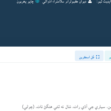
و
فُل اسڪرين