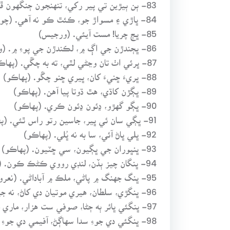
83- ٻن ٻيڙين تي پير رکي، تنهنجون ڄنگهون ڦاٽن. (پهاڪو)
84- ڀاڙي ۽ مسواڙ جو، ڪئٿ ڪو نه آهي. (چوڻي/ پهاڪو)
85- ڀڄ چريا! مست آيئي. (ورجيس)
86- ڀڄندڙن جي اڳ ۾، لڪندڙن جي پوءِ ۾. (ورجيس)
87- ڀرئي اٺ تان وڃڻي لٿي، ته به چڱي. (پهاڪو)
88- ڀريءَ ڇنيءَ کان، ڀيري ڇنو چڱو. (پهاڪو)
89- ڀڳڙن کاڌي، هٿ ڌوتا پيا آهن. (پهاڪو)
90- ڀڳو گهڙو، ڍئون ڍئون ڪري. (پهاڪو)
91- ڀڳي سان ئي ڀير، جاسين رتو راس ٿئي. (پهاڪو)
92- ڀلي ڀاڻ آئي، سا به نه ڀُلي. (پهاڪو)
93- ڀنڀوران جي ڀڳيون، سي ڇٽيون. (پهاڪو)
94- ڀنگان چيز ٻڏن، لنڊي رووي ڪڻڪ ڪون. (ورجيس)
95- ڀنگ جهنگ ۾ پاڻي، ملڪ ۾ آباداڻي. (نعرو)
96- ڀنگڙي، سلطان، هيري موتيان دي کاڻ، نه جيوڻ ڪا آسرا، نه مرڻ دي ڪاڻ. (نعرو)
97- ڀنگئي ڀائر ٻه ڄڻا، صوفي ست هزار، ماري متهرن سان، ڌڙ ڪيائونِ ڌار، پيئي لوڪ پچار؛ پڙ ڀنگئين کٽيو. (نعرو)
98- ڀنگئي دي جوءِ سدا سهاڳڻ، آفيمي دي جوءِ رووي، ڪيفي دي جوءِ ايوين آکي؛ “ماريا هت نه هووي!” (چوڻي)