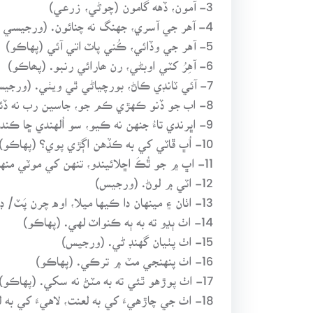
3- آمون، ڏهه گامون (چوڻي، زرعي)
4- آهر جي آسري، جهنگ نه چنائون. (ورجيسي جملو)
5- آهر جي وڏائي، ڪُني پاٽ اتي آئي (پهاڪو)
6- آهِرُ کٽي اوبڻي، رن ھارائي رنبو. (پھاڪو)
7- آئي ٽانڊي ڪاڻ، بورچياڻي ٿي ويٺي. (ورجيسي جملو)
8- اب جو ڏنو ڪهڙي ڪم جو، جاسين رب نه ڏئي. (چوڻي)
9- اڀرندي تاءُ جنهن نه ڪيو، سو اُلهندي ڇا ڪندو؟ (پهاڪو)
10- اُڀ ڦاٽي کي به ڪڏهن اڳڙي پوي؟ (پهاڪو)
11- اڀ ۾ جو ٿُڪَ اڇلائيندو، تنهن کي موٽي منهن ۾ پوندي. (پهاڪو)
12- اٽي ۾ لوڻ. (ورجيس)
13- اٺان ۽ مينهان دا ڪيها ميلا، اوه چرن پَٽ/ ڊڀ، اوه چرن ٻيلا. (پهاڪو)
14- اٺ ٻڍو ته به ٻه ڪنواٽ لهي. (پهاڪو)
15- اٺ پٺيان گهنڊ ڻي. (ورجيس)
16- اٺ پنهنجي مٽ ۾ ترڪي. (پهاڪو)
17- اٺ پوڙهو ٿئي ته به مٽڻ نه سکي. (پهاڪو)
18- اٺ جي چاڙهيءَ کي به لعنت، لاهيءَ کي به لعنت. (پهاڪو)