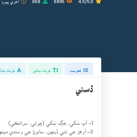
فھرست
فونٽ سائيز
فونٽ مٽاي
ڏسڻي
1- آپ سُکي، جڳ سُکي (چوڻي، سرائڪي)
2- آرهڙ جي تتي ڏينهن، سانوڻ جي وسندي مينهن، سياري جي آڌي رات، شال نه ٿئي هنگڻ تات. (چوڻي)