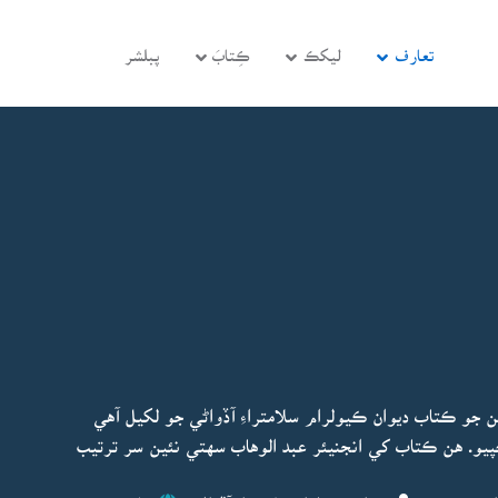
تعارف
ليکڪ
ڪِتابَ
پبلشر
جو ڪتاب ديوان ڪيولرام سلامتراءِ آڏواڻي جو لکيل آهي
ريون ايڊيشن ورهاڱي کان اڳ 1905ع ۾ ڇپيو. هن ڪتاب کي انجنيئر عبد الوهاب سهتي نئين سر ترتيب
پڊيٽ ٿيو:
ديوان ڪيولرام سلامتراءِ آڏواڻي
ڇاپو پھريون