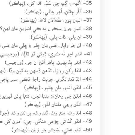
35- اگهه ۽ ڳڀ جي سُڌِ، الله کي. (پهاڪو)
36- اَڱر ڄاڻن، لُهر ڄاڻي. (پهاڪو)
37- انبان ٻور، ڪَلالان لاها. (پهاڪو)
38- انبن جون سڪون به ڪي انبڙين مان لهن؟ (پهاڪو)
39- ان پلي، ذات ڀلي. (پهاڪو)
40- ان جو واپار، ھس مان ڇلو ۽ ڇلي مان هس ڪري. (پهاڪو)
41- اندر اڇو نه ڪري، ڌوئي ٿو ڌاڳا. (ورجيسي جملو)
42- اندر ٻڏ ٻهون، ٻاهر آٽڻ ان جو. (ورجيس)
43- انڌا رکن روزا، تڏهن ڏينهن به ٿين وڏا. (پهاڪو)
44- انڌ ڌنڌ نگري، چرٻٽ راجا، ٽڪي سير ڀاڄي، ٽڪي سير کاڄا. (پهاڪو)
45- انڌن آندو، ٻلن چٽيو. (پهاڪو)
46- انڌن جي وهانءِ؛ منڊا نچن، ٽنڊا پائن ڦيريون. (ورجيس)
47- انڌن وڃي ملتان لڌو. (پهاڪو)
48- انڌ وٺ، منڊ وٺ، ٽُنڊ وٺ، پر ننڍ وٺ. (چوڻي/ پهاڪو)
49- انڌو کُڏ تي چڙهي هنگي، چي؛ “مون کي ڪير نه ٿو ڏسي!” (پهاڪو)
50- انڌو هاٿي، لشڪر جو زيان. (پهاڪو)