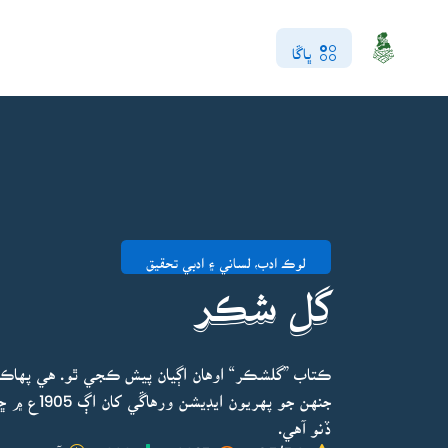
ڀاڱا
لوڪ ادب، لساني ۽ ادبي تحقيق
گل شڪر
ڪتاب ”گلشڪر“ اوهان اڳيان پيش ڪجي ٿو. هي پهاڪن 
جنهن جو په
ڏنو آهي.
4.5/5.0
6895
868
آخري ڀيرو ا