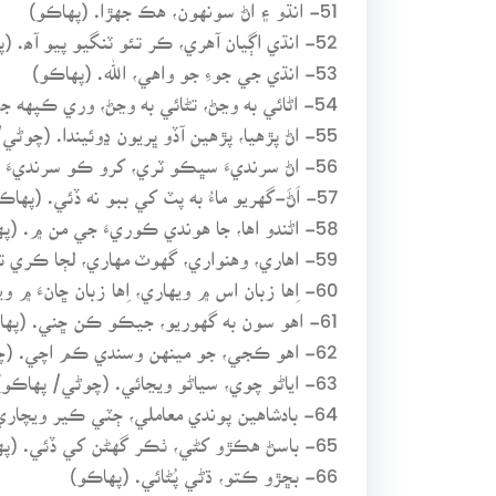
51- انڌو ۽ اڻ سونهون، هڪ جهڙا. (پهاڪو)
52- انڌي اڳيان آهري، ڪر تئو ٽنگيو پيو آھ. (پهاڪو)
53- انڌي جي جوءِ جو واهي، الله. (پهاڪو)
54- اڻائي به وڃڻ، تڻائي به وڃڻ، وري ڪپهه جي ڪپهه ٿيڻ. (ورجيس)
55- اڻ پڙهيا، پڙهين آڏو ڀريون ڍوئيندا. (چوڻي/ پهاڪو)
56- اڻ سرنديءَ سڀڪو ٽري، کرو ڪو سرنديءَ ٽري. (پهاڪو)
57- اَڻَ-گهريو ماءُ به پٽ کي ببو نه ڏئي. (پهاڪو)
58- اڻندو اها، جا هوندي ڪوريءَ جي من ۾. (پهاڪو)
59- اهاري، وهنواري، گهوٽ مهاري، لڄا ڪري ته هاري. (چوڻي)
60- اِها زبان اس ۾ ويهاري، اِها زبان ڇانءَ ۾ ويهاري. (چوڻي/ پهاڪو)
61- اهو سون به گهوريو، جيڪو ڪن ڇني. (پهاڪو)
62- اهو ڪجي، جو مينهن وسندي ڪم اچي. (چوڻي)
63- اياڻو چوي، سياڻو ويڃائي. (چوڻي/ پهاڪو)
64- بادشاهين پوندي معاملي، ڄٽي ڪير ويچاري؟ (پهاڪو)
65- باسڻ هڪڙو کڻي، ٺڪر گهڻن کي ڏئي. (پهاڪو)
66- بڇڙو ڪتو، ڌڻي پُڻائي. (پهاڪو)