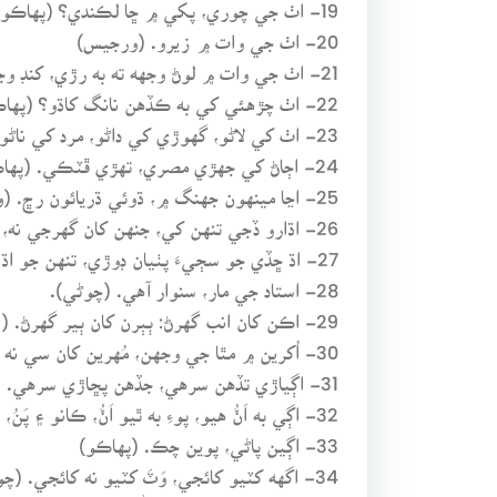
19- اٺ جي چوري، پکي ۾ ڇا لڪندي؟ (پهاڪو)
20- اٺ جي وات ۾ زيرو. (ورجيس)
21- اٺ جي وات ۾ لوڻ وجهه ته به رڙي، کنڊ وجهه ته به رڙي. (پهاڪو)
22- اٺ چڙهئي کي به ڪڏهن نانگ کاڌو؟ (پهاڪو)
23- اٺ کي لاڻو، گهوڙي کي داڻو، مرد کي ناڻو، محبوب کي ماڻو. (چوڻي)
24- اڄاڻ کي جهڙي مصري، تهڙي ڦٽڪي. (پهاڪي)
25- اڃا مينهون جهنگ ۾، ڌوئي ڌريائون رڇ. (ورجيسي جملو)
26- اڌارو ڏجي تنهن کي، جنهن کان گهرجي نه، اڌارو وٺجي تنهن کان، جيڪو گهري نه. (چوڻي).
27- اڌ ڇڏي جو سڄيءَ پٺيان ڊوڙي، تنهن جو اڌ به وڃي. (پهاڪو)
28- استاد جي مار، سنوار آهي. (چوڻي).
29- اڪن کان انب گهرڻ: ٻٻرن کان ٻير گهرڻ. (اصطلاح)
30- اُکرين ۾ مٿا جي وجهن، مُهرين کان سي نه ڊڄن. (پهاڪو)
31- اڳياڙي تڏهن سرهي، جڏهن پڇاڙي سرهي. (پهاڪو)
32- اڳي به اَنُّ هيو، پوءِ به ٿيو اَنُّ، ڪانو ۽ پَنُ، ويو وچئون نڪري. (پهاڪو)
33- اڳين پاڻي، پوين چڪ. (پهاڪو)
34- اگهه کٽيو کائجي، وَٽَ کٽيو نه کائجي. (چوڻي).