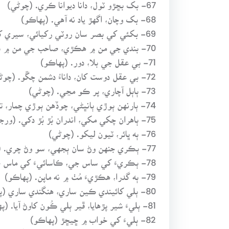
67- بک بڇڙو ٽول، دانا ديوانا ڪري. (چوڻي)
68- بک وچان، اگهڙ ياد نه آهي. (پهاڪو)
69- بکئي کي بصر سان روٽي رکيائي، سيري کان سواد ۾، ڏيڍي سوائي. (چوڻي/ پهاڪو)
70- بندي جي من ۾ هڪڙي، صاحب جي من ۾ ٻي. (پهاڪو)
71- بي عقل جي بلا، دور. (پهاڪو)
72- بي عقل دوست کان، داناءُ دشمن چڱو. (چوڻي)
73- ٻاٻل آچاري، پر ڪو مڃي. (چوڻي)
74- ٻارنهن ٻوڙي ٻانڀڻي، چوڏهن ٻوڙي چمار، تون اهڙو ڪامي، ته به گهر ڌوٻيءَ جو ٽار. (چوڻي)
75- ٻاهران چکي مکي، اندران بُڙ بُڙ دکي. (ورجيس)
76- ٻه ڀائر، ٽيون ليکو. (چوڻي)
77- ٻڪري جنهن وڻ سان ٻجهي، سو وڻ چري. (پهاڪو)
78- ٻڪريءَ کي ساس جي، ڪاسائيءَ کي ماس جي. (پهاڪو)
79- ٻه گدرا، هڪڙيءَ مُٺ ۾ نه ماپن. (پهاڪو)
80- ٻلي کائيندي ڪين ساري، هنگندي ساري (پهاڪو)
81- ٻليءَ شير پڙهايا، ڦير ٻلي ڪُون کاوڻ آيا. (پهاڪو)
82- ٻليءَ کي خواب ۾ ڇيڇڙ (پهاڪو)