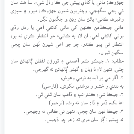
ئي ڀڃي سگهجي. وچٿريون شيون جهڙوڪ؛ ميوو ۽ سبزي
وغيره، ڪاتيءَ پائڻ سان وڍڻ ۾ چڱيون لڳن.
هاڻي جيڪڏهن ڪنهن کي ماني کائڻي آهي يا رڌل وڏي
ٻوٽي کائڻي آهي، ان لاءِ به ڪاتيءَ جو انتظار ڪري ته پوءِ
انتظار ئي پيو ڪندو، ڇو جو اهي شيون نُهن سان ڇڄي
سگهن ٿيون.
مطلب: ۱. جيڪو ڪم آهستي ۽ ٿورڙن لفظن ڳالهائڻ سان
ڇٽي، تنهن لاءِ ڏاڍيان ۽ گهڻو ڳالهائڻ نه گهرجي.
۲. اگر مي بر آيد به نرمي وهوش،
به تندي و خشم و درشتي مکوش. (فارسي)
۲. جيڪا شيءِ ڪنئرائپ ۽ ڏاهپ سان ٿئي ٿي،
اها تک، ڏمر ۽ ڏاڍ سان نه رٿ. (ترجمو)
۳. جيڪا نهن سان ڇڄي، تنهن تي ڪاتي نه وجهجي.
۵. ڀيٽيو: ڳڙ سان مري ته زهر ڇو ڏجيس.
523- نون ميهارن مينهون ڌاريون،