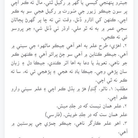
پر سون جيڪو زيور جي صُورت ۾ رکيل هجي سو به ڪم
اچي. ڪنهن کي اڌارو ڏنل، وقت تي ته ڇا پر گهرڻ پڄاڻان
سڄي عمر ۾ به نه ٿو ملي. اوڌر تي ڏنل شيءِ جو ڀروسو
ئي نه ڪجي.
۲. اهڙيءَ طرح علم به اهو آهي جيڪو ماڻهوءَ جي سيني ۾
آهي. جيڪو ڪتابن ۾ آهي سو ڄڻ پرائو آهي ۽ ڪنهن ڪم
جو ناهي. تعويذ يا دعا به اها اثر ڪندي، جيڪا دل ۽ زبان
سان پڙهي وڃي. جيڪا ياد نه هجي ۽ پڙهجي ئي نه، سا ته
ڪم نه ٿي اچي.
مطلب: ۱. ناڻو، ڳنڍ/ هڙ ۾ ٻڌل ڪم اچي ۽ علم سيني وارو
ڪم اچي.
۲. علم همان نيست که در جلدِ ميش،
علم همان ست که در جلدِ خويش. (فارسي)
۳. اهو علم ڪارگر ناهي، جيڪو چمڙي جي پوستين ۾
آهي،
علم اهو ڪارگر آهي جيڪو پنهنجي چم/ سيني ۾ آهي.