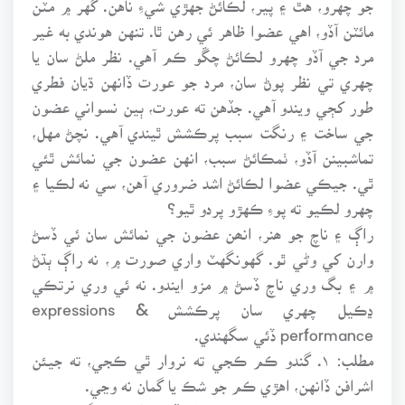
مائٽن آڏو، اهي عضوا ظاهر ئي رهن ٿا. تنهن هوندي به غير
مرد جي آڏو چهرو لڪائڻ چڱو ڪم آهي. نظر ملڻ سان يا
چهري تي نظر پوڻ سان، مرد جو عورت ڏانهن ڌيان فطري
طور کڄي ويندو آهي. جڏهن ته عورت، ٻين نسواني عضون
جي ساخت ۽ رنگت سبب پرڪشش ٿيندي آهي. نچڻ مهل،
تماشبينن آڏو، ٺمڪائڻ سبب، انهن عضون جي نمائش ٿئي
ٿي. جيڪي عضوا لڪائڻ اشد ضروري آهن، سي نه لڪيا ۽
چهرو لڪيو ته پوءِ ڪهڙو پردو ٿيو؟
راڳ ۽ ناچ جو ھنر، انھن عضون جي نمائش سان ئي ڏسڻ
وارن کي وڻي ٿو. گهونگهٽ واري صورت ۾، نه راڳ ٻڌڻ
۾ ۽ بگ وري ناچ ڏسڻ ۾ مزو ايندو. نه ئي وري نرتڪي
ڍڪيل چهري سان پرڪشش expressions &
performance ڏئي سگهندي.
مطلب: ۱. گندو ڪم ڪجي ته نروار ٿي ڪجي، ته جيئن
اشرافن ڏانهن، اهڙي ڪم جو شڪ يا گمان نه وڃي.
۲. جيڪو درويش، دنيا جا ڌنڌا ڇڏي، ڌڻيءَ جو ڳولائو ٿيو