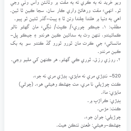
ٿو. انهيءَ مفت ورهائڻ واري ڪار سان، سڃا ڪين ٿا ٿين.
اهي به دنيا ۾ هلندا چلندا وتن ٿا ۽ پيٽ-گذر ٿئين ٿو پيو.
مطلب: ۱. جيڪو چوريءَ/ ڪپت/ ٺڳيءَ مان گهڻو ناڻو
ڪمائيندو، تنهن وٽ به سدائين ڪين هوندو ۽ جيڪو ڀل-
مانسائيءَ جي ڪرت مان ٿورو ٿورو گڏ ڪندو سو به بک
ڪين مرندو.
۲. روزي رزق، ٿوري ڪي گهڻو، هر ڪنهن کي مليو وڃي.
520- ننڍڙي مري نه مايڙي، ٻڍڙي مري نه جوءِ،
ڪنت چوڙيلي نا مري، مت جهڻڪ وهيڻي هوءِ. (چوڻي)
مايڙي: ماءُ.
ٻڍڙي: ڪراڙپ ۾.
ڪنت: مڙس.
چوڙيلي: جوان جوءِ.
جهڻڪ-وھيڻي: طعنن تنڪن ھيٺ.
۱. ٻچي جي سار سنڀال، ماءُ کان وڌيڪ ڪير به نه ٿو ڪري