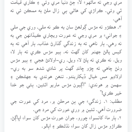
ٿي وئي. ڪراڙي کي هاڻي ٻي زال ملڻ به ممڪن ئي نه
آهي.
۳. هڪڙو ته مڙس ڳولھڻ سان به ڪو نه ملي. وري جي ملي
۽ جوانيءَ ۾ مري وڃي ته عورت ويچاري ڪيڏانهن جي به
نه رهي. ٻار ناھي ته به زندگي گذارڻ عذاب. ٻار آهي ته به
کيس پالڻ جهنم کان گهٽ نه. ٻيو مڙس ڪري ته ٻار لاءِ
ويل، نه ڪري ته پاڻ لاءِ ويل. ري-اولادڻ هجي ۽ ٻيو مڙس
وٺڻ چاهي ته ڇڙو ڇانڊ گهٽ پر شادي شده سو به ري-
اولاديو مس خيال ڏيکاريندو. تنھن ھوندي به جهڻڪن ۽
سهمن ۾ هوندي؛ “اڳيون مڙس ماريو اٿئين. ٻئي جو خدا
خير ڪري!”
مطلب: ۱. زندگيءَ جي ٻن مرحلن ۾، مرد کي عورت جي
ضرورت آهي. ٽئين ۾ وري عورت کي مرد جي.
۲. ٻار ماءُ کانسواءِ ڇورو، جوان عورت مڙس کان سواءِ اڀاڳڻ،
ڪراڙو مڙس زال کان سواءِ نڌڻڪو ۽ اٻالو.