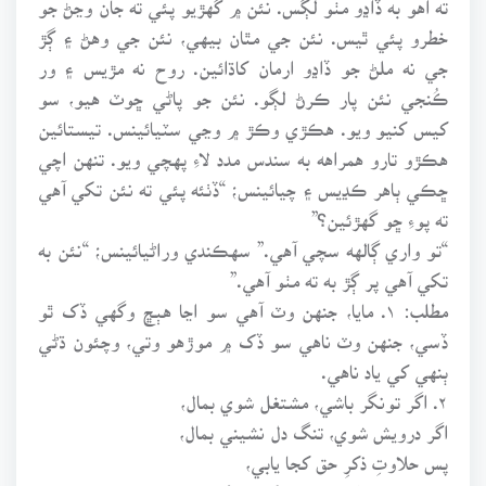
خطرو پئي ٿيس. نئن جي مٿان بيهي، نئن جي وهڻ ۽ ڳڙ
جي نه ملڻ جو ڏاڍو ارمان کاڌائين. روح نه مڙيس ۽ ور
ڪُنجي نئن پار ڪرڻ لڳو. نئن جو پاڻي ڇوٽ هيو، سو
کيس کنيو ويو. هڪڙي وڪڙ ۾ وڃي سٽيائينس. تيستائين
هڪڙو تارو همراهه به سندس مدد لاءِ پهچي ويو. تنهن اچي
ڇڪي ٻاهر ڪڍيس ۽ چيائينس؛ “ڏٺئه پئي ته نئن تکي آهي
ته پوءِ ڇو گهڙئين؟”
“تو واري ڳالهه سچي آهي.” سهڪندي وراڻيائينس؛ “نئن به
تکي آهي پر ڳڙ به ته مٺو آهي.”
مطلب: ۱. مايا، جنهن وٽ آهي سو اڃا هٻڇ وگهي ڏک ٿو
ڏسي، جنهن وٽ ناهي سو ڏک ۾ موڙهو وتي، وچئون ڌڻي
ٻنهي کي ياد ناهي.
۲. اگر تونگر باشي، مشتغل شوي بمال،
اگر درويش شوي، تنگ دل نشيني بمال،
پس حلاوتِ ذکرِ حق کجا يابي،
و به عبادتش که شتابي. (فارسي)