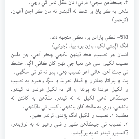
تڏهن به ڪو پاڻ ۾ شڪ نه آڻيندو ته مان ڪو اڄاڻ آهيان.
(ترجمو)
518- نڪي پاراتن ۾، نڪي منجهه دعا،
انگ اڳيئي لکيا، پاڙڻ پوءِ پيا. (چوڻي)
انسان جو نصيب، هڪ ڏينهن لکجي چڪو آهي. جن قلمن
نصيب لکيو، سي هن دنيا جي ٺهڻ کان ڪافي اڳ، خشڪ
ٿي چڪا آهن. هاڻي اهو نصيب ڊهي، ٻيو نه ٿو ٿي سگهي.
پٽ ۽ پاراتا، دعائون ۽ ڦيڻا، تعويذ ۽ سڳا وغيره به نصيب
۾ لکيل هوندا ته پوندا ۽ اثر به لکيل هوندو ته ٿيندو.
جيڪڏهن ناهي لکيل ته نه ٿيندو. ڪڏهن به کانئن نه
ڀانئجي. وري به مالڪ کان ڀانئجي. کيس ئي ٻاڏائجي.
مطلب: ۱. نصيب ۾ لکيل انگ پڙندو، ٽرندو ڪين.
۲. نصيب تي جيڪڏهن ڪير راضي رهيو ته به لوڙيندو،
ڏک-ڀرو ٿيندو ته به ڀوڳيندو.
۳. قضا دگر نشود گر هزار ناله و آه،