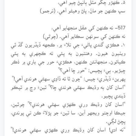
سڀ ڪنهن جو مانُ، پاڻ وهيڻو آهي. (ترجمو)
517- نه ڪنهن کي عقل منجهايو آهي،
نه ڪنهن کي سونهن سڪايو آهي. (چوڻي)
۱. هڪڙي گندي پاڻيءَ جي تلاءَ ۾، ڪجهه ڏيڏريون گڏ ٿي
ويٺيون هيون. وهنتيون به پئي ته ڪچهري به پئي
ڪيائون. منجهانئن ڪنهن، هڪڙيءَ حور جي باري ۾ ذڪر
ڇيڙيو. ٻيءَ پڇيس؛ “حور ڇا آهي؟”
پهرينءَ ڏيڏريءَ چيس؛ “چون ٿا ته ڏاڍي سهڻي هوندي آھي!”
“اسان کان به وڌيڪ سهڻي هوندي ڇا؟” ٽينءَ وچ ۾ ٽپڪو
ڏيندي پڇيو.
“اسان کان وڌيڪ وري ڪهڙي سهڻي هوندي؟” چوٿين،
جيڪا اوچتو ويجهو آين، سا ٽينءَ جو پڙلاءُ ڪن تي پوندي،
پڇڻ لڳي.
“نه ادي! اسان کان وڌيڪ وري ڪهڙي سهڻي هوندي!”
پنجينءَ وچ ۾ ڇپڙڪو ڪڍيو.