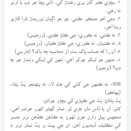
نه رهي.
۳. ڊڄي اهو جيڪو، ڪتي. ڇو جو اڳيان توريندڙ تارا ڦاڙيو
ويٺا آهن.
۴. نه ڪتي، نه ڪوريءَ جي ڪاڻ ڪڍي. (ورجيس)
۵. نه ڪتيان، نه ڪوريءَ جي ڪاڻ ڪڍان. (ورجيس)
۶. آن را که حساب پاک ست از محاسبه چه باک؟ (فارسي)
۷. جنهن جو ليکو چوکو آهي، تنهن کي ليکي وٺندڙ جو ڇا
ڊپ؟ (ترجمو)
516- نه ڪنهن جي کٿي کي هٿ لاءِ، نه پنهنجو پَٽُ پڻاءِ.
(پهاڪو)
پَٽُ پڻائڻ: پَٽَ جي ڪپڙي کي بڇڙو چوائڻ.
کٿو، اُن يا ڏاس مان جڙي ٿو. تمام گهڻو کهرو هوندو آهي.
منجهس پيل وارن جون تُهون به ڪڏهن ڪڏهن نرم جسم
کي تڪليف ڏينديون آهن. ان جي ڀيٽ ۾ پَٽُ تمام نرم ۽
چلڪيدار ڪپڙو ٿئي ٿو. نرم ۽ نازڪ بدن تي وڌيڪ ٺهي