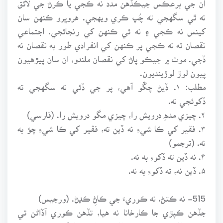
نه ٿي سگهجي ته چُپ ڪري ويهجي. هروڀرو ڪنهن سان
کينس نه ڪجي ۽ نه ئي ڪنهن کي رنجائجي. اجتماعي
نقصان ته نه ڪجي پر ڪنهن کي انفرادي طور به نقصان نه
ڏجي. موٽ ۾ جيڪو پاڻ کي نقصان ملندو، ان سان پيڙهيون
پيون لوڙ لوڙينديون.
مطلب: ۱. ڏيڻ چڱو آهي، پر جي ڏئي نه سگهجي ته
ڏکوئجي نه.
۲. چيزي مدهِ درويش را، چيزي مگو درويش را. (فارسي)
۳. فقير کي ڪا شيءِ نه ڏين ته، فقير کي ڪا شيءِ چؤ به
نه. (ترجمو)
۴. نه ڏين ته ڏکوءِ به نه.
۵. ڏين نه، ته ڏکوءِ به نه.
515- نه ڪتڻ، نه ڪوريءَ جي ڪاڻِ ڪڍڻ. (ورجيس)
جڏهن ڪپڙي جا ڪارخانا نه هيا، تڏهن ڪوري آڏاڻن تي
ڪپڙو اڻندا هيا. ڪپڙي اڻڻ لاءِ، کين سُٽُ درڪار هوندو