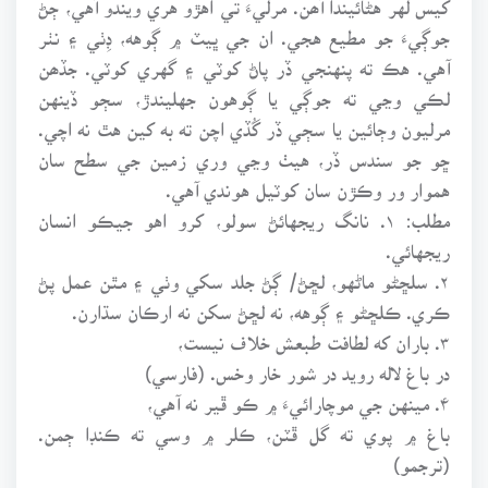
جوڳيءَ جو مطيع هجي. ان جي ڀيٽ ۾ ڳوهه، ڊِٺي ۽ نٺر
آهي. هڪ ته پنهنجي ڏر پاڻ کوٽي ۽ گهري کوٽي. جڏھن
لڪي وڃي ته جوڳي يا ڳوهون جهليندڙ، سڄو ڏينهن
مرليون وڄائين يا سڄي ڏر گُڏي اچن ته به کين هٿ نه اچي.
ڇو جو سندس ڏر، هيٺ وڃي وري زمين جي سطح سان
هموار ور وڪڙن سان کوٽيل هوندي آهي.
مطلب: ۱. نانگ ريجهائڻ سولو، کرو اهو جيڪو انسان
ريجهائي.
۲. سلڇڻو ماڻهو، لڇڻ/ ڳڻ جلد سکي وٺي ۽ مٿن عمل پڻ
ڪري. ڪلڇڻو ۽ ڳوهه، نه لڇڻ سکن نه ارڪان سڌارن.
۳. باران که لطافت طبعش خلاف نيست،
در باغ لاله رويد در شور خار وخس. (فارسي)
۴. مينهن جي موچارائيءَ ۾ ڪو ڦير نه آهي،
باغ ۾ پوي ته گل ڦٽن، ڪلر ۾ وسي ته ڪنڊا ڄمن.
(ترجمو)