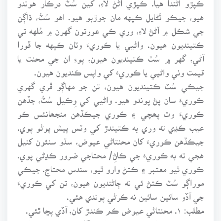
هيو، جيڪو تُڻايل ڪپهه مان جوڙبو هيو. اهو سُٽُ، ڌاڳن
جي شڪل ۾ آڻڻ لاءِ، وري ڪي عورتون گهرن ۾ مُلهه تي
ڪتينديون هيون. واڻيي يا ڪوريءَ وٽان ڪپهه جا ڦورا
آڻي، گهر ۾ سُٽ ڪتينديون هيون، پوءِ ان جي محنت يا
قيمت وٺي واڻيي يا ڪوريءَ کي واپس ڪنديون هيون.
جيڪي سُٽ ڪتينديون هيون، تن جو مهاڳو ڦري گهري
ڪوريءَ سان پڻ پوندو هيو. واڻيي کي وِڪيل سُٽُ، جڏهن
ڪوريءَ وٽ پھچي ۽ ڪوري جيڪڏهن منجھانئس ڪو
عيب ڪڍي ته وري به ڪتيندڙ کي وٽس پيش پوڻو پوي.
جيڪڏهن ڪوريءَ کان محنتاڻي عيوض، سڌو سنئون کنيل
هجي ته به ڪوريءَ جي ڪاڻِ/ محتاجي ضرور ڪڍڻي پوي.
ڪوري ٿيو معتبر ۽ ڪتڻ وارو ٿيو، سندس محتاج. جيڪي
موراڳو سُٽ ڪتڻ ئي نه ڄاڻنديون هيون، تن کي ڪوريءَ
جي آڏو سائين سائين نه ڪرڻي پوندي هئي.
مطلب: ۱. محنتاڻي عيوض ڪم ڪندڙ کان، آڏي پڇا ٿئي.
۲. بڇڙي ڪم کان پري رهندڙ کي، آڏي پڇا جو ڊپ يا اونو