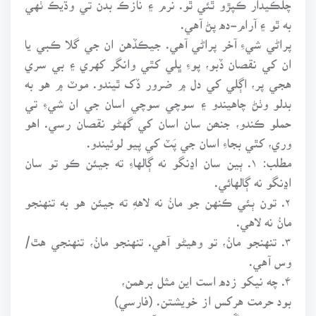
به ٿو ۽ آرام-ده پڻ آهي.
پراڻي شيءِ آخر پراڻي آهي. جيڪڏهن ان جي گلا ڪبي يا
ان کي نقصان ڏبو، پوءِ ڀلي کٿي وانگر کهري ۽ بي سري
هجي پر، اڳلي کي دل ۾ ضرور ڏک ٿيندو. موٽ ۾ هو به
بدلو وٺڻ چاهيندو ۽ سوچي سوچي اسان جي ان شيءِ تي
حملو ڪندو، جنھن سان اسان کي گهڻو نقصان رسي. اهو
وري، کٿي بجاءِ اسان جي پَٽ کي پيو لوئيندو.
مطلب: ۱. ٻين سان اڍنگو نه ڳالهاءِ ته جيئن ڪو تو سان
اڍنگو نه ڳالهائي.
۲. تون ٻئي ڪنهن جو مانُ نه لاههِ ته جيئن هو به تنهنجو
مانُ نه لاهي.
۳. تنهنجو مانُ، تو وهيڻو آهي. تنهنجو مانُ، تنهنجي هٿ/
وس آهي.
۴. چه نيکو زده است اين مثل برهمن،
بود حرمت هرکس از خويشتن. (فارسي)
۵. ڪهڙو چڱو مثل ٻانڀڻ چيو آهي،