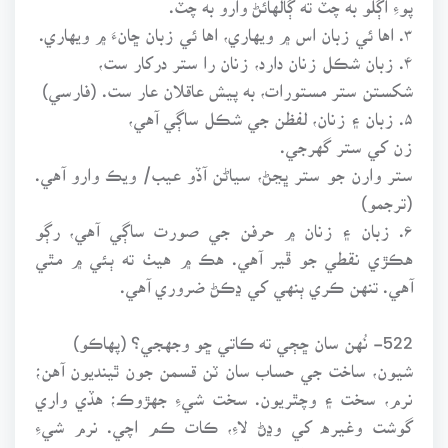
۳. اها ئي زبان اس ۾ ويهاري، اها ئي زبان ڇانءَ ۾ ويهاري.
۴. زبان شڪل زنان دارد، زنان را ستر درکار ست،
شکستن ستر مستورات، به پيش عاقلان عار ست. (فارسي)
۵. زبان ۽ زنان، لفظن جي شڪل ساڳي آهي،
زن کي ستر گهرجي.
ستر وارن جو ستر ڀڃڻ، سياڻن آڏو عيب/ ويڪ وارو آهي.
(ترجمو)
۶. زبان ۽ زنان ۾ حرفن جي صورت ساڳي آهي، رڳو
هڪڙي نقطي جو ڦير آهي. هڪ ۾ هيٺ ته ٻئي ۾ مٿي
آهي. تنهن ڪري ٻنهي کي ڍڪڻ ضروري آهي.
522- نُهن سان ڇڄي ته ڪاتي ڇو وجهجي؟ (پهاڪو)
شيون، ساخت جي حساب سان ٽن قسمن جون ٿينديون آهن؛
نرم، سخت ۽ وچٿريون. سخت شيءِ جهڙوڪ؛ هڏي واري
گوشت وغيره کي وڍڻ لاءِ، ڪات ڪم اچي. نرم شيءِ
جهڙوڪ؛ ماني يا کاڌي پيتي جي ڪا رڌل شيءِ، سا هٿ سان