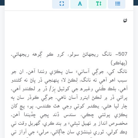
ن
507- نانگ ريجهائڻ سولو، کرو ڪو ڳوهه ريجهائي.
(پهاڪو)
نانگ کي، جوڳي آسانيءَ سان پڪڙي وٺندا آهن. ان جو
سبب اهو آهي ته نانگ، لِڪڻ لاءِ پنهنجي ڏر پاڻ نه کڻندو
آهي. بلڪ ڪُئي وغيره جي کوٽيل ٻِرُ/ ڏر ۾ لڪندو آهي.
پرائي ڏر ۾ لڪڻ ايترو آسان ناهي. جوڳي ڪوڏر سان ٻه
چار لپا هڻي، يڪدم کوٽي وڃي هٿ ڪندس. پوءِ پڇ کان
پڪڙي پوئتي ڇڪي، سندس ڏند ڀڃي ڇڏيندا آهن.
مخصوص انداز ۾ ٺهيل ٽٻڻيءَ ۾ بند ڪري، گهربل وقت تي
ڍڪ کولي، ٿوري ٺينشڙي سان جاڳائي، مرليءَ جي آواز تي
کيس لهر هڻائيندا آھن. مرليءَ تي اهڙو هري ويندو آهي، ڄڻ