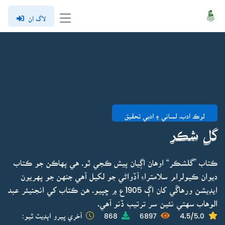
لاگ ان
لوڪ ادب، لساني ۽ ادبي تحقيق
گل شڪر
ڪتاب ”گلشڪر“ اوهان اڳيان پيش ڪجي ٿو. هي پهاڪن جو ڪتاب
ديوان ڪيولرام سلامتراءِ آڏواڻي جو لکيل آهي جنهن جو پهريون
ايڊيشن ورهاڱي کان اڳ 1905ع ۾ ڇپيو. هن ڪتاب کي انجنيئر عبد
الوهاب سهتي نئين سر ترتيب ڏنو آهي.
4.5/5.0
6897
868
آخري ڀيرو اپڊيٽ ٿيو: