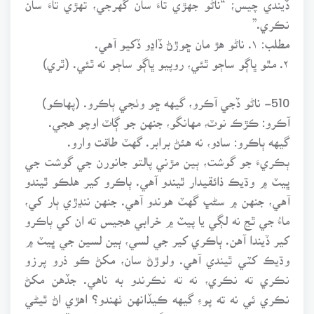
نڪري.”
مطلب: ۱. ناڻو هڙ مان ڇوڙڻ ڏاڍو ڏکيو آهي.
۲. مٿو ڀاڳو ساڄو ٿئي، روپيو ڀاڳو ساڄو نه ٿئي. (ٿري)
510- ناڻو ڏجي آڪرو، گيهه ڇو وٺجي ٻاڪرو. (پهاڪو)
آڪرو: ڪڙڪ نوٽ، مهانگو، جنهن جو ڳاٽ اوچو هجي.
گيهه ٻاڪرو: سادو، نه هئڻ برابر. گهٽ طاقت وارو.
ٻڪريءَ جو گوشت، ٻين مڙني پالتو جانورن جي گوشت جي
ڀيٽ ۾ وڌيڪ ذائقيدار ٿيندو آهي. ٻاڪرو کير هلڪو ٿيندو
آهي، جنهن ۾ سڻڀ گهٽ هوندو آهي. جنهن ننڍڙي ٻار کي،
ماءُ جي ٿڃ نه لڳي يا پيٽ ۾ خرابي هجيس ته ان کي ٻاڪرو
کير ڏيندا آهن. ٻاڪري کير جي لسي، ٻين لسين جي ڀيٽ ۾
وڌيڪ کٽي ٿيندي آهي. ولوڙڻ سان، مکڻ ڪو ذرو پرزو
نڪري ته نڪري، نه ته نڪرندو به ناهي. جڏهن مکڻ
نڪري ئي نه ته پوءِ گيهه ڪيڏانهن ٺهندو؟ اهڙي اڻ ٿيڻي
شيءِ حاصل ڪرڻ لاءِ تمام گهڻا پئسا سيڙائبا، تڏهن وڃي