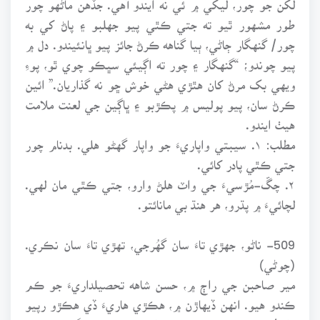
طور مشهور ٿيو ته جتي ڪٿي پيو جهلبو ۽ پاڻ کي به
چور/ گنهگار ڄاڻي، ٻيا گناهه ڪرڻ جائز پيو ڀانئيندو. دل ۾
پيو چوندو؛ “گنهگار ۽ چور ته اڳيئي سڀڪو چوي ٿو، پوءِ
ويهي بک مرڻ کان هٿڙي هڻي خوش ڇو نه گذاريان.” ائين
ڪرڻ سان، پيو پوليس ۾ پڪڙبو ۽ ڀاڳين جي لعنت ملامت
هيٺ ايندو.
مطلب: ۱. سيبتي واپاريءَ جو واپار گهڻو هلي. بدنام چور
جتي ڪٿي پادر کائي.
۲. چڱ-مُڙسيءَ جي واٽ هلڻ وارو، جتي ڪٿي مان لهي.
لچائيءَ ۾ پڌرو، هر هنڌ بي مانائتو.
509- ناڻو، جهڙي تاءَ سان گهُرجي، تهڙي تاءَ سان نڪري.
(چوڻي)
مير صاحبن جي راڄ ۾، حسن شاهه تحصيلداريءَ جو ڪم
ڪندو هيو. انهن ڏيهاڙن ۾، هڪڙي هاريءَ ڏي هڪڙو رپيو
رائر/ ڍل جو رھيل هيو. تنهن کان مَنَ ڀاوَ سان گهري ٿڪو،