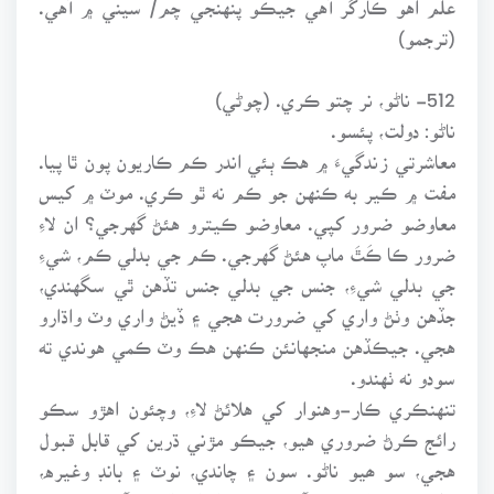
(ترجمو)
512- ناڻو، نر چتو ڪري. (چوڻي)
ناڻو: دولت، پئسو.
معاشرتي زندگيءَ ۾ هڪ ٻئي اندر ڪم ڪاريون پون ٿا پيا.
مفت ۾ ڪير به ڪنهن جو ڪم نه ٿو ڪري. موٽ ۾ کيس
معاوضو ضرور کپي. معاوضو ڪيترو هئڻ گهرجي؟ ان لاءِ
ضرور ڪا ڪَٿَ ماپ هئڻ گهرجي. ڪم جي بدلي ڪم، شيءِ
جي بدلي شيءِ، جنس جي بدلي جنس تڏهن ٿي سگهندي،
جڏهن وٺڻ واري کي ضرورت هجي ۽ ڏيڻ واري وٽ واڌارو
هجي. جيڪڏهن منجهانئن ڪنهن هڪ وٽ ڪمي هوندي ته
سودو نه ٺهندو.
تنهنڪري ڪار-وهنوار کي هلائڻ لاءِ، وچئون اهڙو سڪو
رائج ڪرڻ ضروري هيو، جيڪو مڙني ڌرين کي قابل قبول
هجي، سو ھيو ناڻو. سون ۽ چاندي، نوٽ ۽ بانڊ وغيره،
ناڻي جا مختلف روپ آهن ۽ سمورا رائج الوقت آهن.