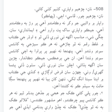
508- نانءَ چڙهيو واپاري، کٽيو کٽي کائي،
نانءَ چڙهيو چور، ڦاسيءَ اچي. (پهاڪو)
واپار ۾ واڻيي جو وکر نه وڪامندو آهي پر وڙ به وڪامندو
آهي. جيڪو واپاري ساک پت وارو آھي ۽ ايمانداريءَ سان،
چڱي شيءِ، مناسب اگهه تي توري ڏئي ٿو ۽ اوڌر جي ڪتاب
۾ غلط رقم نه ٿو چاڙهي ته هر ڪو سيڙجي به کانئس
سودو وٺندو آھي. پنهنجا ته ٺهيو پر پراوا به اچي کانئس
سودو وٺندا آھن. ان جي برعڪس، جيڪو دڪاندار، ڇڙٻن
سان اگهه ٻڌائي، اڇلن سان توري ڏئي، سٽون ڏئي پئسا
گهري/ وٺي، چهڙن سان قرض اوڳاڙي ۽ کنڌي جي ڪتاب
۾ ابتا سبتا انگ لکي، تنهن کان ٻيا ته ٺهيو پر پنهنجا سڳا
مائٽ به سيڌو ڪو نه کڻـندا آھن.
۲. چور ڀلي کڻي ڪک جو هجي پر جڏهن بدنام ٿيو ته هر
ڪو کانئس پيو ڇرڪندو. اهو مشهور ڪندس؛ “فلاڻو ڪک
به نه ٿو ڇڏي!” ڪک نه ڇڏڻ واري بدنامي ايڏي آهي جو
لکن جو چور، ليکي ۾ ئي نه ايندو آهي. جڏهن ماڻهو چور