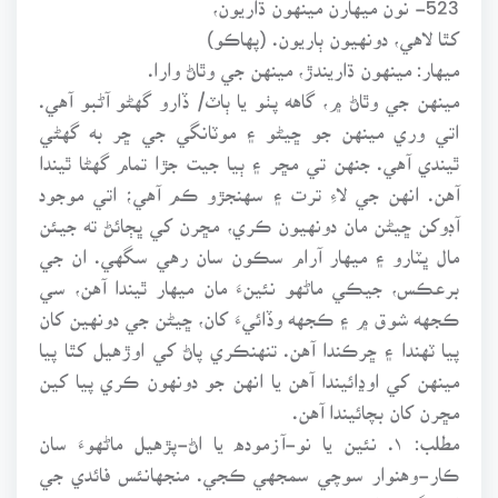
کٿا لاهي، دونهيون ٻاريون. (پهاڪو)
ميهار: مينهون ڌاريندڙ، مينهن جي وٿاڻ وارا.
مينهن جي وٿاڻ ۾، گاهه پٺو يا ٻاٽ/ ڏارو گهڻو آڻبو آهي.
اتي وري مينهن جو ڇيڻو ۽ موٽانگي جي ڇر به گهڻي
ٿيندي آهي. جنهن تي مڇر ۽ ٻيا جيت جڙا تمام گهڻا ٿيندا
آهن. انهن جي لاءِ ترت ۽ سهنجڙو ڪم آهي؛ اتي موجود
آڊوکن ڇيڻن مان دونهيون ڪري، مڇرن کي ڀڄائڻ ته جيئن
مال ڀٽارو ۽ ميهار آرام سڪون سان رهي سگهي. ان جي
برعڪس، جيڪي ماڻهو نئينءَ مان ميهار ٿيندا آهن، سي
ڪجهه شوق ۾ ۽ ڪجهه وڏائيءَ کان، ڇيڻن جي دونهين کان
پيا ٽهندا ۽ ڇرڪندا آهن. تنهنڪري پاڻ کي اوڙهيل کٿا پيا
مينهن کي اوڍائيندا آهن يا انهن جو دونهون ڪري پيا کين
مڇرن کان بچائيندا آهن.
مطلب: ۱. نئين يا نو-آزموده يا اڻ-پڙهيل ماڻهوءَ سان
ڪار-وهنوار سوچي سمجهي ڪجي. منجهانئس فائدي جي
اميد گهٽ رکجي.