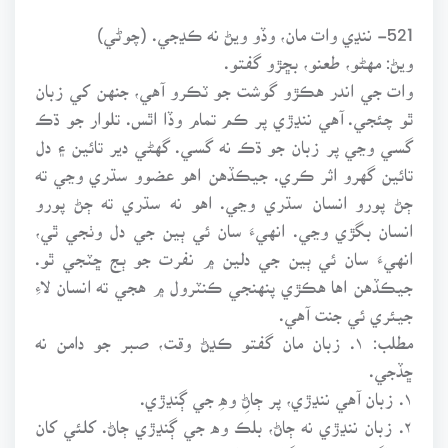
521- ننڍي وات مان، وڏو ويڻ نه ڪڍجي. (چوڻي)
ويڻ: مهڻو، طعنو، بڇڙو گفتو.
وات جي اندر هڪڙو گوشت جو ٽڪرو آهي، جنهن کي زبان
ٿو چئجي. آهي ننڍڙي پر ڪم تمام وڏا اٿس. تلوار جو ڌڪ
گسي وڃي پر زبان جو ڌڪ نه گسي. گهڻي دير تائين ۽ دل
تائين گهرو اثر ڪري. جيڪڏهن اهو عضوو سڌري وڃي ته
ڄڻ پورو انسان سڌري وڃي. اهو نه سڌري ته ڄڻ پورو
انسان بگڙي وڃي. انهيءَ سان ئي ٻين جي دل وٺجي ٿي،
انهيءَ سان ئي ٻين جي دلين ۾ نفرت جو ٻج ڇٽجي ٿو.
جيڪڏهن اها هڪڙي پنهنجي ڪنٽرول ۾ هجي ته انسان لاءِ
جيئري ئي جنت آهي.
مطلب: ۱. زبان مان گفتو ڪڍڻ وقت، صبر جو دامن نه
ڇڏجي.
۱. زبان آهي ننڍڙي، پر ڄاڻِ وهِ جي ڳنڍڙي.
۲. زبان ننڍڙي نه ڄاڻ، بلڪ وه جي ڳنڍڙي ڄاڻ. کلئي کان
پوءِ اڳلو به چٽ ته ڳالهائڻ وارو به چٽ.