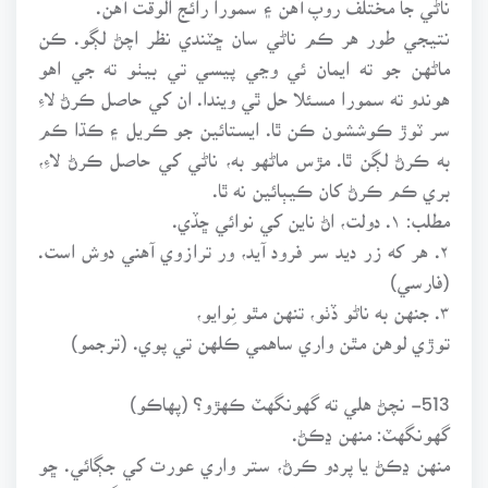
نتيجي طور هر ڪم ناڻي سان ڇٽندي نظر اچڻ لڳو. ڪن
ماڻهن جو ته ايمان ئي وڃي پيسي تي بيٺو ته جي اهو
هوندو ته سمورا مسئلا حل ٿي ويندا. ان کي حاصل ڪرڻ لاءِ
سر ٽوڙ ڪوششون ڪن ٿا. ايستائين جو ڪريل ۽ ڪڌا ڪم
به ڪرڻ لڳن ٿا. مڙس ماڻهو به، ناڻي کي حاصل ڪرڻ لاءِ،
بري ڪم ڪرڻ کان ڪيٻائين نه ٿا.
مطلب: ۱. دولت، اڻ ناين کي نوائي ڇڏي.
۲. هر که زر ديد سر فرود آيد، ور ترازوي آهني دوش است.
(فارسي)
۳. جنهن به ناڻو ڏٺو، تنهن مٿو نِوايو،
توڙي لوهن مٿن واري ساهمي ڪلهن تي پوي. (ترجمو)
513- نچڻ هلي ته گهونگهٽ ڪهڙو؟ (پهاڪو)
گهونگهٽ: منهن ڍڪڻ.
منهن ڍڪڻ يا پردو ڪرڻ، ستر واري عورت کي جڳائي. ڇو
جو چهرو، هٿ ۽ پير، لڪائڻ جهڙي شيءِ ناهن. گهر ۾ مٽن