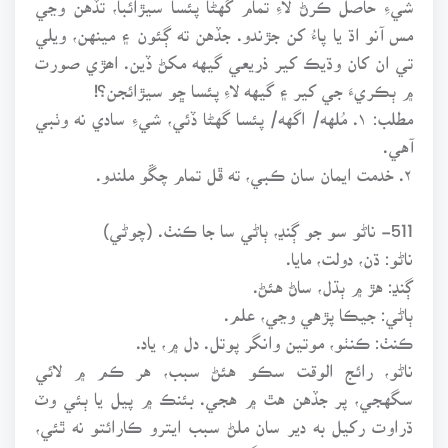
مس آنو اڌ يا پاءُ کن جڙندو. جڏهن ته ڳئون ۽ مينهن، ويلي
تي ان کان وڌيڪ کير ذريعي گيهه مکڻ ڏين. اھڙي صورت
۾ ٻڪريءَ جي کير ۽ گيهه لاءِ پئسا ڇو سيڙائجن؟!
مطلب: ۱. مُلهه/ اگهه/ پئسا گهڻا ڏئي، شيءِ سادي نه وٺبي
آهي.
۲. خدمت ايمان سان ڪبي، ته ڦل تمام چڱو ملندو.
511- ناڻو سو جو ڳنڍ، ٻاڻي سا جا ڪنٺ. (چوڻي)
ناڻو: ڌن، دولت، مايا.
ڳنڍ: هڙ ۾ ٻڌل، ساڻ هئڻ.
ٻاڻي: جيڪا پڙهي وڃي، علم.
ڪنٺ: ڪنٺو، موتين وانگر پوتل. دل ۾، ياد.
ناڻو، رائج الوقت سڪو هئڻ سبب، هر ڪم ۾ لائي
سگهجي، پر جڏهن هٿ ۾ هجي. بئنڪ ۾ پيل يا ٻئي وٽ
ڌراوت رکيل به دير سان ملڻ سبب ايترو ڪارائتو نه ٿئي،
جيترو پنهنجي کيسي يا گهر ۾ رکيل ٿئي. مال ته ڪم اچي