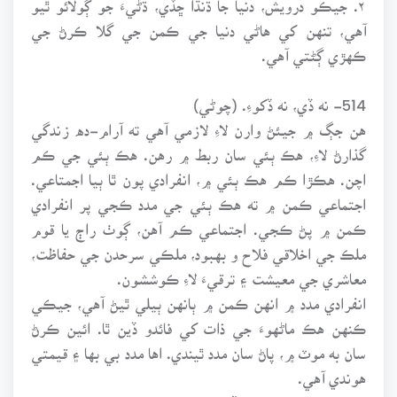
آهي، تنهن کي هاڻي دنيا جي ڪمن جي گلا ڪرڻ جي
ڪهڙي ڳڻتي آهي.
514- نه ڏي، نه ڏکوءِ. (چوڻي)
هن جڳ ۾ جيئڻ وارن لاءِ لازمي آهي ته آرام-ده زندگي
گذارڻ لاءِ، هڪ ٻئي سان ربط ۾ رهن. هڪ ٻئي جي ڪم
اچن. هڪڙا ڪم هڪ ٻئي ۾، انفرادي پون ٿا ٻيا اجمتاعي.
اجتماعي ڪمن ۾ ته هڪ ٻئي جي مدد ڪجي پر انفرادي
ڪمن ۾ پڻ ڪجي. اجتماعي ڪم آهن، ڳوٺ راڄ يا قوم
ملڪ جي اخلاقي فلاح و بهبود، ملڪي سرحدن جي حفاظت،
معاشري جي معيشت ۽ ترقيءَ لاءِ ڪوششون.
انفرادي مدد ۾ انهن ڪمن ۾ ٻانهن ٻيلي ٿيڻ آهي، جيڪي
ڪنهن هڪ ماڻهوءَ جي ذات کي فائدو ڏين ٿا. ائين ڪرڻ
سان به موٽ ۾، پاڻ سان مدد ٿيندي. اها مدد بي بها ۽ قيمتي
هوندي آهي.
ان جي برعڪس جيڪڏهن مدد نه ڪجي يا ڪرڻ جي لائق