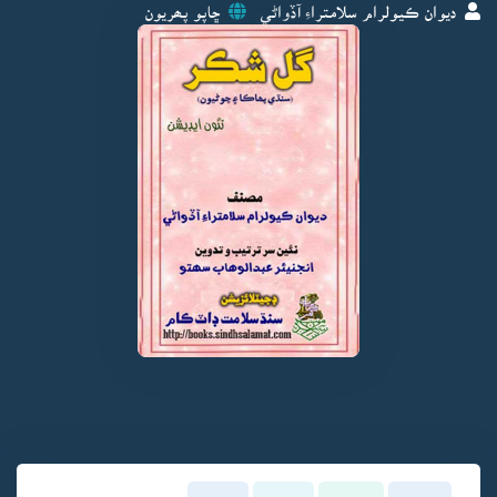
ديوان ڪيولرام سلامتراءِ آڏواڻي
ڇاپو پھريون