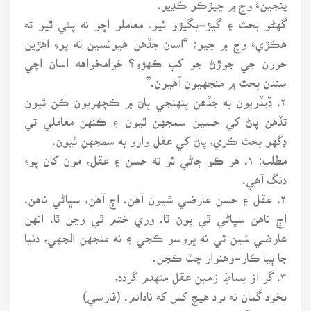
گهڻو بحث ۽ گيڙ-بگيڙو ٿيو. معاملو اڇو نه پئي ٿيو ته
هڪڙيءَ وچ ۾ چيو؛ “اسان جڏهن هيونسين ته پوءِ اهڙين
حورن جي جوڙڻ جو کپ ڪهڙو؟ خوامخواهه اسان اچي
سندن بحث ۾ منجهيون آهيون.”
۲. ڏيڏريون به جڏهن پنهنجي پاڻ ۾ ڪچهريون ڪن ٿيون
تڏهن پاڻ کي حسين سمجهن ٿيون ۽ ڪنهن معاملي تي
ڊگهو بحث ڪري، پاڻ کي عقل وارو به سمجهن ٿيون.
مطلب: ۱. هر ڪو ڄاڻي ٿو ته حسن ۽ عقل، مون کان پوءِ
دنگ آهي.
۲. عقل ۽ حسن عارضي شيون آهن. اڄ آهن، سڀاڻي ناهن.
اڄ ناهن سڀاڻي ٿي پون ٿا. وري ختم ٿي وڃن ٿا. انهن
عارضي شين تي نه ڀروسو ڪجي ۽ نه منجهن الجهي، دنيا
جا ٻيا ڪار-وهنوار چٽ ڪجن.
۳. گر از بساطِ زمين عقل منهدم گردد،
بخود گمان نه برد هيچ کس که نادانم. (فارسي)
۴. جيڪڏهن سڄيءَ ڌرتيءَ تان عقل ناس ٿي وڃي،