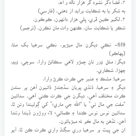
به شکر يا به شڪايت برايد از دهني. (فارسي)
۴. لکيو ڪين ڦري، ڀلي هزار دانهون، ڪوڪون،
شڪر يا شڪايت سان، ڪنهن وات مان نڪرن. (ترجمو)
519- نڪي دٻگرن مال ميڙيو، نڪي سرهيا بک مئا.
(پهاڪو)
دٻگر: مئل ڍور تان چمڙو لاهي سڪائڻ وارا، سوچي، ڍيڍ،
چهڙا، شڪاري.
سرهيا: مشڪ ۽ عنبر جي ڪرت ڪرڻ وارا.
دٻگر ۽ سرهيا، ڌنڌي پويان سڏجندڙ ذاتيون آهن پر سندن
ڪرت مختلف آهي. دٻگرن جي ڪرت ڪني آهي. سدائين
“مفت جي مال تي” يا “الله جي ماريءَ” کي ڳوليندا وتن ٿا.
سدائين نوس نوس ڪندا ۽ ڪمائيءَ لاءِ ووڙون ڏيندا وتندا
آهن. تڏهن به مال ڪو نه ميڙيائون.
ان جي ڀيٽ ۾ سرهيا وري سڳنڌ واري ڪرت ڪن ٿا. آيو
ويو خريد نه به ڪري ته به مفت ۾ وٽانئن واس وٺي وڃي