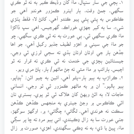
سگهي. ڄمڻ وقت، ٻار ايترو ڪمزور هوندو آهي جو
ڪاڪوس به پِئي پِئي پيو ڪندو آهي. کائڻ لاءِ فقط پٽڙي
شيءِ، سا به کير جهڙي خوراڪ، گهرجيس. اهي سڀ ڏاکڙا
ماءُ ڪري سگهي ٿي. ٻي عورت به نه ٿي ڪري سگهي. ڇو
جو ماءُ جي سيني ۾ اهڙو لطيف جذبو رکيل آهي، جو اها
جڏهن ٻار جي اوئان اوئان ٻڌي ته سڄي لرزي ٿي وڃي.
جيستائين ٻچڙي جي خدمت نه ٿي ڪري ته قرار نه ٿو
اچيس. ٻارائپ ۾ ماءُ مئي ته ڄڻ ماڻهو/ ٻار، پاڻ مري ويو.
۲. ڪراڙپ به ٻيو ٻار-پڻو آهي. ائين به چيو اٿن؛ “ٻڍاپو،
ٻيو ٻالپو.” ان ۾ به ماڻهو ڪمزور ٿي ٿو وڃي. انساني
حاجات لاءِ به اٿڻ ويهڻ کان هلاک ٿي ٿو پوي. بستري تان
اٿي ڪاڪوس ۾ وڃڻ جيتري به منجهس ڪڏهن ڪڏهن
سڪت نه هوندي آهي. لڱائيءَ چڱائيءَ ۾، اوگهڙ سوگهڙ،
جتي عورت سا به زال ڍڪيندي، اتي ٻيو مرد ته ڇا پر سڳي
ماءُ، ڀيڻ يا ڌيءَ به نه ڍڪي سگهندي. اهڙيءَ صورت ۾ زال
مري وڃي ته ماڻهوءَ لاءِ ڄڻ دنيا مري وئي ۽ ڪاري قيامت