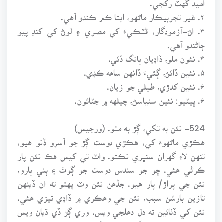
۲. غير تجربيڪار ماڻهو، ابتا ڪم ڪندو آهي.
۳. اڻ-آزمودگار، ڦٽڪيءَ کي مصري ۽ لوڻ کي کنڊ پيو
ڄاڻندو آهي.
۴. نئون ملو، ڏاڍيان ٻانگ ڏئي.
۵. نئين ڏائڻ، ڳئيءَ ڏانهن ساهه ڪڍي.
۶. نئين کدڙي، طبلي جو زيان.
۶. ڀيٽيو: نئين سنياسڻ، چيلهه ۾ جٽائون.
524- نئن به تکي، ڳڙ به مٺو. (ورجيس)
هڪڙي ماڻهوءَ کي، هڪڙي دوست ڳڙ جو آسرو ڏنو هيو،
تنهن لاءِ گهران سنڀري نڪتو. واٽ تي کيس هڪ نئن پار
ڪرڻي هئي. ڇو جو سندس دوست جو ڳوٺ ۽ ٻني ٻارو،
نئن جي پراڙ/ پار هيو. جڏهن نئن وٽ پهتو ته ان ڏينهن
تازين بارشن سبب، نئن جي وهڪري ۾ ڏاڍي تيزي هئي.
نئن کي ڏٺائين ته دل دهلجي ويس. وري ڳڙ ڏي ڌيان ويس
ته اهو به ڏاڍو مٺو لڳس. نئن ۾ گهڙيو پئي ته جان وڃڻ جو