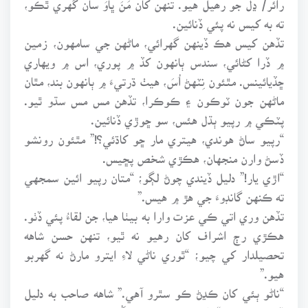
ته به کيس نه پئي ڏنائين.
تڏهن کيس هڪ ڏينهن گهرائي، ماڻهن جي سامهون، زمين
۾ ڏرا کڻائي، سندس ٻانهون کڏ ۾ پوري، اس ۾ ويهاري
ڇڏيائينس. مٿئون نِٽهڻ اُسَ، هيٺ ڌرتيءَ ۾ ٻانهون بند، مٿان
ماڻهن جون ٽوڪون ۽ ڪوڪرا، تڏهن مس مس سڌو ٿيو.
پٽڪي ۾ رپيو ٻڌل هئس، سو ڇوڙي ڏنائين.
“رپيو ساڻ هوندي، هيتري مار ڇو کاڌئي؟!” مٿئون رونشو
ڏسڻ وارن منجهان، هڪڙي شخص پڇيس.
“اڙي يار!” دليل ڏيندي چوڻ لڳو؛ “متان رپيو ائين سمجهي
ته ڪنهن گانڊوءَ جي هڙ ۾ هيس.”
تڏهن وري اتي ڪي عزت وارا به بيٺا هيا، جن لقاءُ پئي ڏٺو.
هڪڙي رڄ اشراف کان رهيو نه ٿيو، تنهن حسن شاهه
تحصيلدار کي چيو؛ “ٿوري ناڻي لاءِ ايترو مارڻ نه گهربو
هيو.”
“ناڻو ٻئي کان ڪڍڻ ڪو سٿرو آهي.” شاهه صاحب به دليل
ڏيندي چيس؛ “ناڻو جهڙي تاءَ سان گُهرجي، تهڙي تاءَ سان