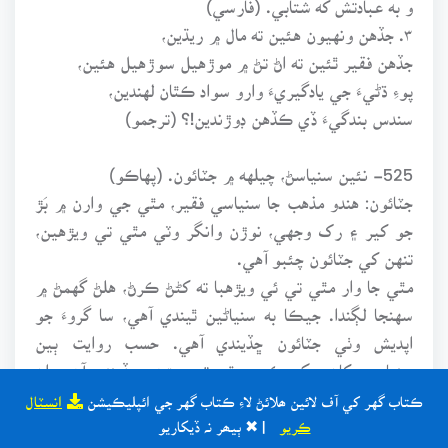
۳. جڏهن ونهيون هئين ته مال ۾ ريڌين،
جڏهن فقير ٿئين ته اڻ تڻ ۾ موڙهيل سوڙهيل هئين،
پوءِ ڌڻيءَ جي يادگيريءَ وارو سواد ڪٿان لهندين،
سندس بندگيءَ ڏي ڪڏهن ڊوڙندين!؟ (ترجمو)
525- نئين سنياسڻ، چيلهه ۾ جٽائون. (پهاڪو)
جٽائون: هندو مذهب جا سنياسي فقير، مٿي جي وارن ۾ بَڙ
جو کير ۽ رک وجهي، نوڙن وانگر وٽي مٿي تي ويڙهين،
تنهن کي جٽائون چئبو آهي.
مٿي جا وار مٿي تي ئي ويڙهبا ته کڻڻ ڪرڻ، هلڻ گهمڻ ۾
سهنجا لڳندا. جيڪا به سنياڻين ٿيندي آهي، سا گروءَ جو
اپديش وٺي جٽائون ڇڏيندي آهي. حسب روايت ٻين
سنياسين کان سکي ڪري مٿي تي ويڙهي ڇڏيندي آهي. ان
جي ڀيٽ ۾ نئين ۽ اڻ آزمودگار يا پنهنجي منهن سنياسڻ
ڪتاب گهر کي آف لائين ھلائڻ لاءِ ڪتاب گهر جي ائپليڪيشن
انسٽال
ٿيڻ واريءَ کي ڪا به ڄاڻ نه هوندي آهي. تنهنڪري جيئن
ڪريو
| ✖ ٻيھر نہ ڏيکاريو
جيءَ ۾ ايندو اٿس، تيئن پئي ڪندي آهي. مٿي جي بدران