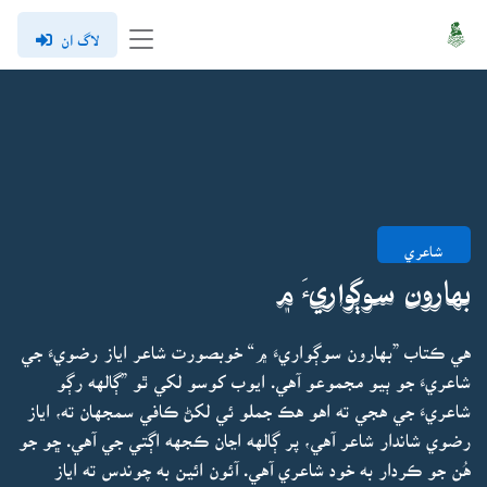
لاگ ان
شاعري
بهارون سوڳواريءَ ۾
هي ڪتاب ”بهارون سوڳواريءَ ۾“ خوبصورت شاعر اياز رضويءَ جي
شاعريءَ جو ٻيو مجموعو آهي. ايوب کوسو لکي ٿو ”ڳالهه رڳو
شاعريءَ جي هجي ته اهو هڪ جملو ئي لکڻ ڪافي سمجهان ته، اياز
رضوي شاندار شاعر آهي، پر ڳالهه اڃان ڪجهه اڳتي جي آهي. ڇو جو
هُن جو ڪردار به خود شاعري آهي. آئون ائين به چوندس ته اياز