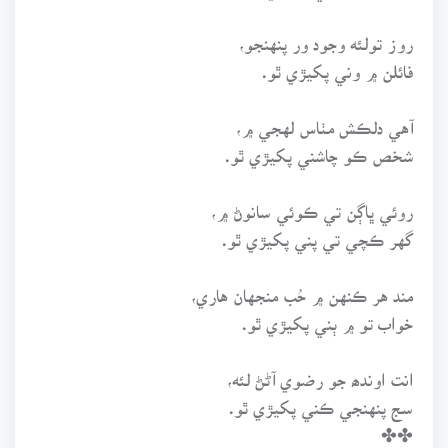
روز تولئه وجود ور پنهنجو،
فائلن ۾ وني پکيڙي ٿو.
آهي دلڪش مٺاس لهجي ۾،
شخص ڪو چاشني پکيڙي ٿو.
روئي ڀاڳن تي ڪوئي سانوڻ ۾،
گهر ڪچي تي پني پکيڙي ٿو.
مند هر ڪنهن ۾ حُب منجهان هاري،
خواب تو ۾ ٻني پکيڙي ٿو.
انت اوندھ جو رضوي آڻڻ لئه،
سج پنهنجي ڪني پکيڙي ٿو.
✤✤