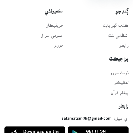
ڳنڍجو
ڪميونٽي
ڪتاب گهر بابت
طريقيڪار
انتظامي سَٿ
عمومي سوال
رابطو
فورم
پراجيڪٽ
فونٽ سرور
لفظيڪار
پيغامِ قرآن
رابطو
اي-ميل:
salamatsindh@gmail.com