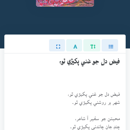
فيض دل جو غني پکيڙي ٿو،
فيض دل جو غني پکيڙي ٿو،
شهر ۾ روشني پکيڙي ٿو.
محبتن جو سفير آ شاعر،
چنڊ جان چاندني پکيڙي ٿو.