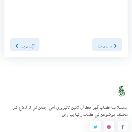
پويون پَنو
اڳيون پنو
سنڌسلامت ڪتاب گهر ھڪ آن لائين لائبريري آھي، جنھن تي 2010ع کان
مختلف موضوعن تي ڪتاب رکيا پيا وڃن.