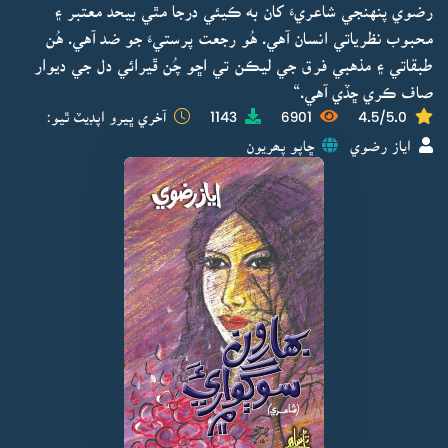
رضوي پنهنجي شاعريءَ کان به ڪيئي درجا مٿي بيحد معتبر ۽
محبوب نظرياتي انسان آهي. هُو رجعت پرستيءَ جو ضد آهي. هُن
طبقاتي ۽ مذهبي فرق جي ليڪن تي اڇو چُن ڦيرائي دل جي ديوار
صاف ڪري ڇڏي آهي.“
4.5/5.0
6901
1143
آخري ڀيرو اپڊيٽ ٿيو:
اياز رضوي
ڇاپو پھريون