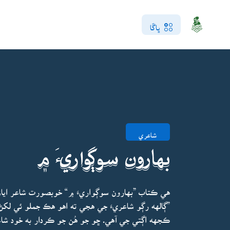
ڀاڱا
شاعري
بهارون سوڳواريءَ ۾
هي ڪتاب ”بهارون سوڳواريءَ ۾“ خوبصورت شاعر اياز
”ڳالهه رڳو شاعريءَ جي هجي ته اهو هڪ جملو ئي لکڻ 
ڪجهه اڳتي جي آهي. ڇو جو هُن جو ڪردار به خود شاع