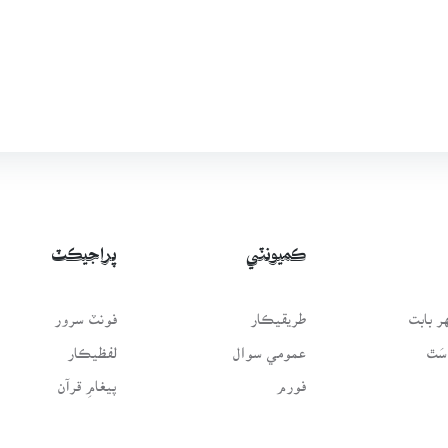
ڪميونٽي
پراجيڪٽ
 بابت
طريقيڪار
فونٽ سرور
سَٿ
عمومي سوال
لفظيڪار
فورم
پيغامِ قرآن