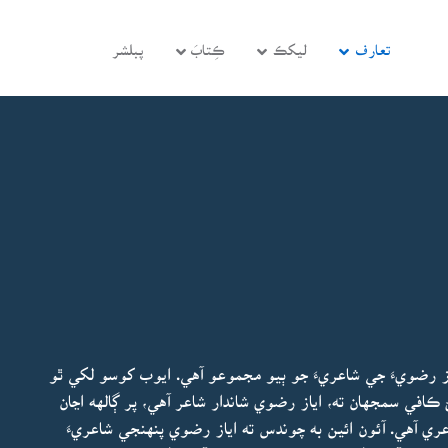
تعارف
ليکڪ
ڪِتابَ
پبلشر
 رضويءَ جي شاعريءَ جو ٻيو مجموعو آهي. ايوب کوسو لکي ٿو
ڪافي سمجهان ته، اياز رضوي شاندار شاعر آهي، پر ڳالهه اڃان
ري آهي. آئون ائين به چوندس ته اياز رضوي پنهنجي شاعريءَ