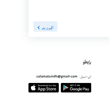
اڳيون پنو
رابطو
اي-ميل:
salamatsindh@gmail.com