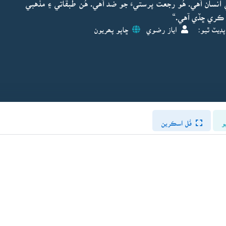
انسان آهي. هُو رجعت پرستيءَ جو ضد آهي. هُن طبقاتي ۽ مذهبي
 ڪري ڇڏي آهي.“
پڊيٽ ٿيو:
اياز رضوي
ڇاپو پھريون
و
فُل اسڪرين