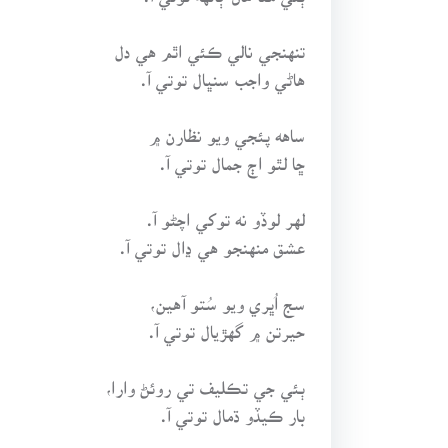
تنهنجي نالي ڪئي اٿم هي دل
هاڻي واجب سنڀال توتي آ.
ساهه پئجي ويو نظارن ۾
ڇا لٿو اڄ جمال توتي آ.
لهر لوڏو نه توکي اچڻو آ.
عشق منهنجو هي ڍال توتي آ.
سج اُڀري ويو سُتو آهين،
حيرتن ۾ گهڙيال توتي آ.
ٻئي جي تڪليف تي روئڻ وارا،
بار ڪيڏو ڌمال توتي آ.