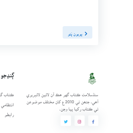
پويون پَنو
ڳنڍجو
سنڌسلامت ڪتاب گهر ھڪ آن لائين لائبريري
ڪتاب گهر
آھي، جنھن تي 2010ع کان مختلف موضوعن
انتظامي 
تي ڪتاب رکيا پيا وڃن.
رابطو