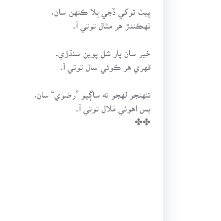
ڀيٽ توکي ڏجي ڀلا ڪنهن سان،
ٺهڪندڙ هر مثال توتي آ.
خير سان پار شل پوين سنڌڙي.
قهري هر ڪوئي سال توتي آ.
تنهنجو لهجو نه ساڳيو ”رضوي“ سان،
بس اهوئي مَلال توتي آ.
✤✤