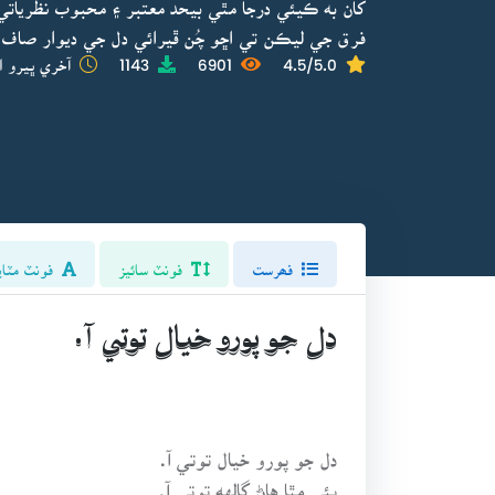
کان به ڪيئي درجا مٿي بيحد معتبر ۽ محبوب نظرياتي 
فرق جي ليڪن تي اڇو چُن ڦيرائي دل جي ديوار صاف
4.5/5.0
6901
1143
آخري ڀيرو ا
فھرست
فونٽ سائيز
فونٽ مٽاي
دل جو پورو خيال توتي آ.
دل جو پورو خيال توتي آ.
ٻئي مٿا هاڻ ڳالهه توتي آ.