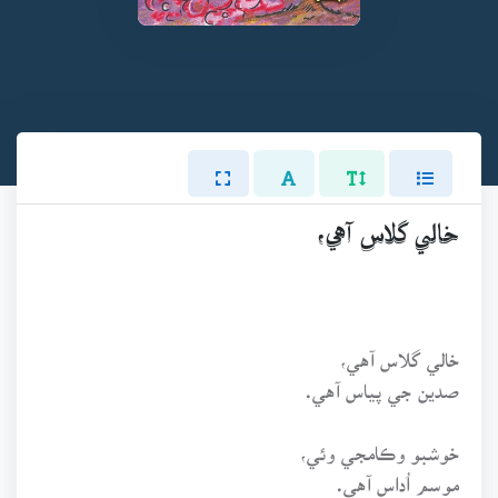
خالي گلاس آهي،
خالي گلاس آهي،
صدين جي پياس آهي.
خوشبو وڪامجي وئي،
موسم اُداس آهي.