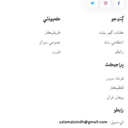
ڳنڍجو
ڪميونٽي
ڪتاب گهر بابت
طريقيڪار
انتظامي سَٿ
عمومي سوال
رابطو
فورم
پراجيڪٽ
فونٽ سرور
لفظيڪار
پيغامِ قرآن
رابطو
اي-ميل:
salamatsindh@gmail.com