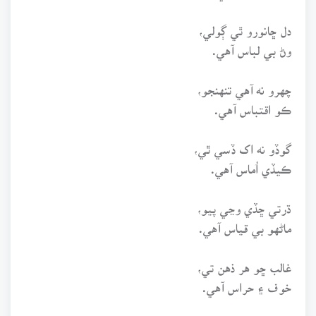
دل ڇانورو ٿي ڳولي،
وڻ بي لباس آهي.
چهرو نه آهي تنهنجو،
ڪو اقتباس آهي.
گوڏو نه اک ڏسي ٿي،
ڪيڏي اُماس آهي.
ڌرتي ڇڏي وڃي پيو،
ماڻهو بي قياس آهي.
غالب ڇو هر ذهن تي،
خوف ۽ حراس آهي.