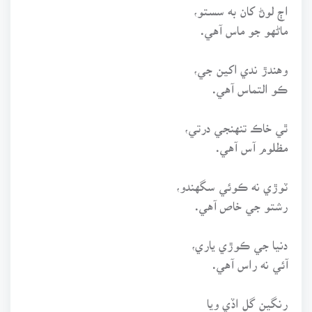
اڄ لوڻ کان به سستو،
ماڻهو جو ماس آهي.
وهندڙ ندي اکين جي،
ڪو التماس آهي.
ٿي خاڪ تنهنجي درتي،
مظلوم آس آهي.
ٽوڙي نه ڪوئي سگهندو،
رشتو جي خاص آهي.
دنيا جي ڪوڙي ياري،
آئي نه راس آهي.
رنگين گل اڏي ويا