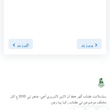
پويون پَنو
اڳيون پنو
سنڌسلامت ڪتاب گهر ھڪ آن لائين لائبريري آھي، جنھن تي 2010ع کان
مختلف موضوعن تي ڪتاب رکيا پيا وڃن.