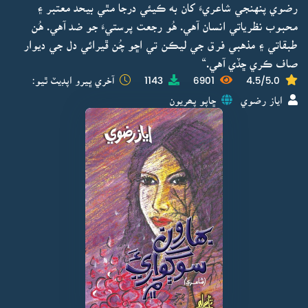
رضوي پنهنجي شاعريءَ کان به ڪيئي درجا مٿي بيحد معتبر ۽
محبوب نظرياتي انسان آهي. هُو رجعت پرستيءَ جو ضد آهي. هُن
طبقاتي ۽ مذهبي فرق جي ليڪن تي اڇو چُن ڦيرائي دل جي ديوار
صاف ڪري ڇڏي آهي.“
4.5/5.0
6901
1143
آخري ڀيرو اپڊيٽ ٿيو:
اياز رضوي
ڇاپو پھريون