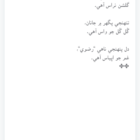
گلشن نراس آهي.
تنهنجي پگهر ۾ جانان،
گُل گُل جو واس آهي.
دل پنهنجي ناهي “رضوي“،
غم جو اڀياس آهي.
✤✤