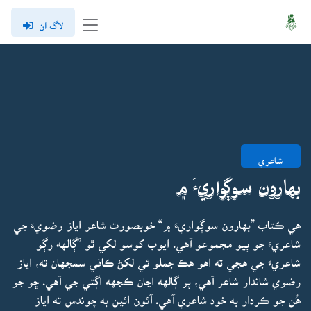
لاگ ان
شاعري
بهارون سوڳواريءَ ۾
هي ڪتاب ”بهارون سوڳواريءَ ۾“ خوبصورت شاعر اياز رضويءَ جي
شاعريءَ جو ٻيو مجموعو آهي. ايوب کوسو لکي ٿو ”ڳالهه رڳو
شاعريءَ جي هجي ته اهو هڪ جملو ئي لکڻ ڪافي سمجهان ته، اياز
رضوي شاندار شاعر آهي، پر ڳالهه اڃان ڪجهه اڳتي جي آهي. ڇو جو
هُن جو ڪردار به خود شاعري آهي. آئون ائين به چوندس ته اياز