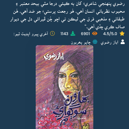
رضوي پنهنجي شاعريءَ کان به ڪيئي درجا مٿي بيحد معتبر ۽
محبوب نظرياتي انسان آهي. هُو رجعت پرستيءَ جو ضد آهي. هُن
طبقاتي ۽ مذهبي فرق جي ليڪن تي اڇو چُن ڦيرائي دل جي ديوار
صاف ڪري ڇڏي آهي.“
4.5/5.0
6901
1143
آخري ڀيرو اپڊيٽ ٿيو:
اياز رضوي
ڇاپو پھريون