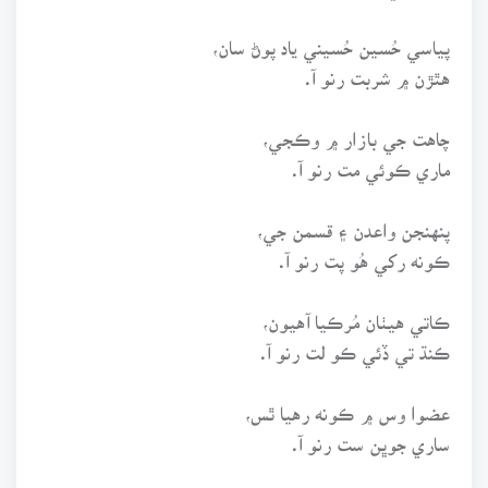
پياسي حُسين حُسيني ياد پوڻ سان،
هٿڙن ۾ شربت رنو آ.
چاهت جي بازار ۾ وڪجي،
ماري ڪوئي مت رنو آ.
پنهنجن واعدن ۽ قسمن جي،
ڪونه رکي هُو پت رنو آ.
ڪاتي هيٺان مُرڪيا آهيون،
ڪنڌ تي ڏئي ڪو لت رنو آ.
عضوا وس ۾ ڪونه رهيا ٿس،
ساري جوڀن ست رنو آ.