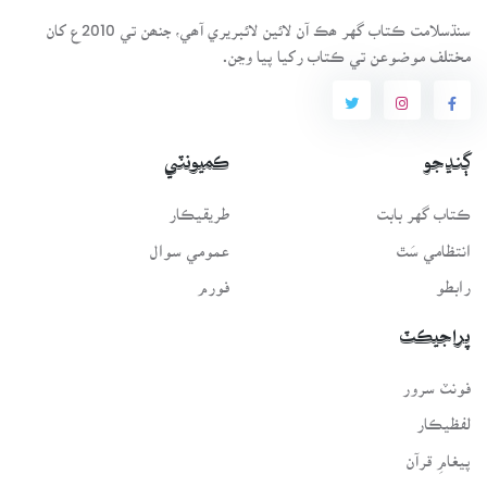
سنڌسلامت ڪتاب گهر ھڪ آن لائين لائبريري آھي، جنھن تي 2010ع کان
مختلف موضوعن تي ڪتاب رکيا پيا وڃن.
ڳنڍجو
ڪميونٽي
ڪتاب گهر بابت
طريقيڪار
انتظامي سَٿ
عمومي سوال
رابطو
فورم
پراجيڪٽ
فونٽ سرور
لفظيڪار
پيغامِ قرآن