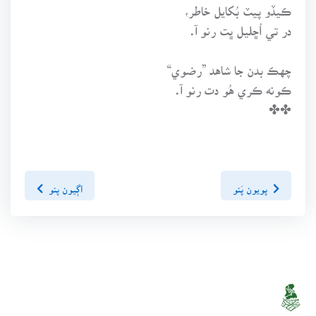
ڪيڏو پيٽ بُکايل خاطر،
در تي اُڇليل ڀت رنو آ.
چهڪ بدن جا شاهد ”رضوي“
ڪونه ڪري هُو دت رنو آ.
✤✤
پويون پَنو
اڳيون پنو