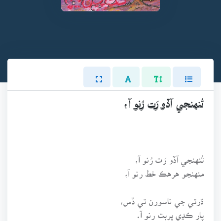
تُنهنجي آڏو رَت رُنو آ،
تُنهنجي آڏو رَت رُنو آ،
منهنجو هرهڪ خط رنو آ،
ڌرتي جي ناسورن تي ڏس،
پار ڪڍي پربت رنو آ.