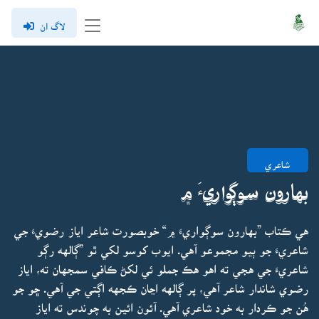
لاگ ان
شاعري
بهارون سوڳواريءَ ۾
هي ڪتاب ”بهارون سوڳواريءَ ۾“ خوبصورت شاعر اياز رضويءَ جي
شاعريءَ جو ٻيو مجموعو آهي. ايوب کوسو لکي ٿو ”ڳالهه رڳو
شاعريءَ جي هجي ته اهو هڪ جملو ئي لکڻ ڪافي سمجهان ته، اياز
رضوي شاندار شاعر آهي، پر ڳالهه اڃان ڪجهه اڳتي جي آهي. ڇو جو
هُن جو ڪردار به خود شاعري آهي. آئون ائين به چوندس ته اياز