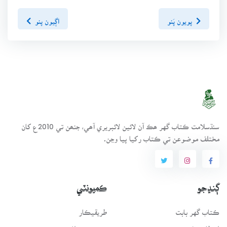
پويون پَنو
اڳيون پنو
سنڌسلامت ڪتاب گهر ھڪ آن لائين لائبريري آھي، جنھن تي 2010ع کان
مختلف موضوعن تي ڪتاب رکيا پيا وڃن.
ڳنڍجو
ڪميونٽي
ڪتاب گهر بابت
طريقيڪار
انتظامي سَٿ
عمومي سوال