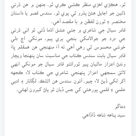
ٿو. هڪڙي اهڙي منظر ڪشي ڪري ٿو. جنهن ۾ هن ڌرتي
ڌڻين جو اڃايل هئڻ پڌرو ٿي پوي ٿو. سندس قصو يا داستان
مختصر ۽ ٿورن لفظن ۾ با مقصد آهي.
قادر سيال جي شاعري ۾ جتي عشق اڌما ڏئي ٿو اتي ڌرتي
جي درد جو جوالامکي بنجي ٻري پيو. مونکي اڄ دلي
خوشي محسوس ٿي رهي آهي ته آءُ منهنجي هن همقلم ڀاءُ
قادر سيال بابت سندس ڪتاب جي مناسبت سان پنهنجا ويچار
ونڊڻ اعزاز ماڻيان پيو ٿورائتو قادر سيال جو مونکي انهي
لائق سمجهي اعزاز پنهنجي شاعري جي ڪتاب لاءِ ڪجهه
اکر لکي ڏيڻ لاءِ چيو. آئون سندس هن اڻٿڪ، لڳاتار ۽ ادبي
علمي ۽ قلمي پورهئي کي جس ڏيان ٿو پاڻ کيرون لهڻي.
دعاگو
سيد پناهه شاهه ڏاڏاهي