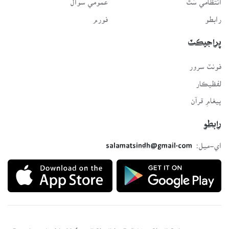
رابطو
فورم
پراجيڪٽ
فونٽ سرور
لفظيڪار
پيغامِ قرآن
رابطو
اي-ميل:
salamatsindh@gmail.com
Developed with ❤️ for all Sindhis. Build by
SindhSalamat
team