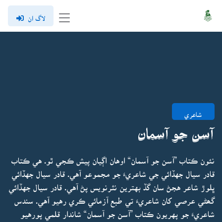
لاگ ان
شاعري
آسن جو آسمان
نئون ڪتاب ”آسن جو آسمان“ اوهان اڳيان پيش ڪجي ٿو. هي ڪتاب
قادر سيال جهڏائي جي شاعريءَ جو مجموعو آهي. قادر سيال جهڏائي
ڀلوڙ شاعر هجڻ سان گڏ بهترين نثرنويس پڻ آهي. قادر سيال جهڏائي
گھڻي عرصي کان شاعريءَ تي طبع آزمائي ڪري رهيو آهي. سندس
شاعريءَ جو پهريون ڪتاب ”آسن جو آسمان“ شاندار قلمي پورهيو