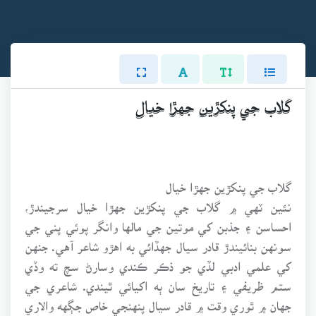
گلاب جي پنکڙين جهڙا خيال
گلاب جي پنکڙين جهڙا خيال
نئين ٽهي ۾ گلاب جي پنکڙين جهڙا خيال سرجيندڙ،
احساسن ۽ جذبن کي موتين جي مالها وانگر پوئي پني جي
سونهن بنائيندڙ قادر سيال جهڏائي به اهڙو شاعر آهي. جنهن
کي علمي ادبي لڏي جو ذڪر ڪندي وسارڻ سچ ته وڏي
ستم ظريفي ۽ تاريخ سان ٻه اکيائي ٿيندي. شاعري جي
جهان ۾ ٿوري وقت ۾ قادر سيال پنهنجي خاص جڳهه والاري