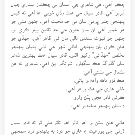
چڪو آهي. هي شاعري جي آسمان تي چڪندڙ ستاري جيان
اُڀريو آهي. قادر سيال جي هڪ وڏي خوبي اها آهي ته کيس
پنهنجي جنم ڀومي سان بي حد محبت آهي. جنهن مٽي جو
هو خمير آهي ان سان جنون جي حد تائين پيار ڪري ٿو.
جنهن جو ثبوت سندس نالي مان ئي ظاهر آهي. جهڏي جو
هئڻ ڪري پاڻ پنهنجي اباڻي شهر جي نالي پٺيان پنهنجو
تخلص “جهڏائي” رکيو اٿس. قادر سيال هڪ بهترين شاعر
سان گڏوگڏ هڪ سگهارو نثرنگار پڻ آهي. شاعري ته هن
ڪمال جي ڪئي آهي؛
هڪ ڦڙو ناهه واهه ۾ پاڻي،
خالي هاري جي هٿ ۾ هر آهي.
ڪوئي قادر هجي ٻڌڻ وارو،
داستان پنهنجو مختصر آهي.
هاڻي هنن سٽن ۾ اهو تاثر اهو تاثر ملي ٿو ته قادر سيال
ڌرتي جي پورهيت ۽ هاري جو درد به پنهنجو درد سمجهي