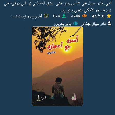
آهي. قادر سيال جي شاعريءَ ۾ جتي عشق اڌما ڏئي ٿو اتي ڌرتيءَ جي
درد جو جوالامکي بنجي ٻري پيو.
4.5/5.0
4246
674
آخري ڀيرو اپڊيٽ ٿيو:
قادر سيال جهڏائي
ڇاپو پھريون