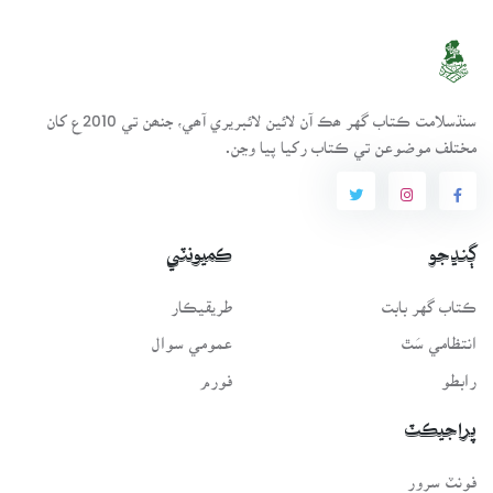
سنڌسلامت ڪتاب گهر ھڪ آن لائين لائبريري آھي، جنھن تي 2010ع کان
مختلف موضوعن تي ڪتاب رکيا پيا وڃن.
ڳنڍجو
ڪميونٽي
ڪتاب گهر بابت
طريقيڪار
انتظامي سَٿ
عمومي سوال
رابطو
فورم
پراجيڪٽ
فونٽ سرور