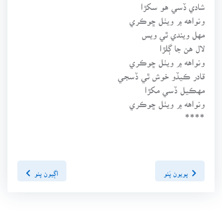
شادي ڏسي هو سکڙا
ونواهه ۾ ويٺل ڇوڪري
مهل ويندي ٿي ويس
لال هن جا ڳلڙا
ونواهه ۾ ويٺل ڇوڪري
قادر ڪيڏو خوش ٿي ڏسجي
مهڪيل ڏسي مکڙا
ونواهه ۾ ويٺل ڇوڪري
****
پويون پَنو
اڳيون پنو