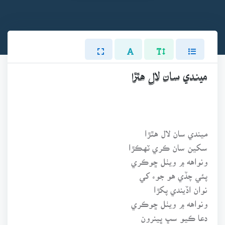
ميندي سان لال هٿڙا
ميندي سان لال هٿڙا
سکين سان ڪري ٽهڪڙا
ونواهه ۾ ويٺل ڇوڪري
پئي چڏي هو جوء کي
نوان اڏيندي پکڙا
ونواهه ۾ ويٺل ڇوڪري
دعا ڪيو سڀ ڀينرون