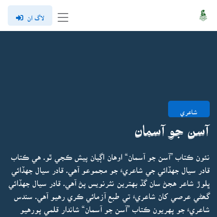
لاگ ان
شاعري
آسن جو آسمان
نئون ڪتاب ”آسن جو آسمان“ اوهان اڳيان پيش ڪجي ٿو. هي ڪتاب
قادر سيال جهڏائي جي شاعريءَ جو مجموعو آهي. قادر سيال جهڏائي
ڀلوڙ شاعر هجڻ سان گڏ بهترين نثرنويس پڻ آهي. قادر سيال جهڏائي
گھڻي عرصي کان شاعريءَ تي طبع آزمائي ڪري رهيو آهي. سندس
شاعريءَ جو پهريون ڪتاب ”آسن جو آسمان“ شاندار قلمي پورهيو