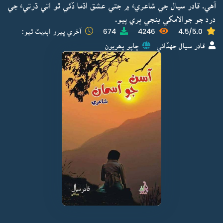
آهي. قادر سيال جي شاعريءَ ۾ جتي عشق اڌما ڏئي ٿو اتي ڌرتيءَ جي
درد جو جوالامکي بنجي ٻري پيو.
4.5/5.0
4246
674
آخري ڀيرو اپڊيٽ ٿيو:
قادر سيال جهڏائي
ڇاپو پھريون