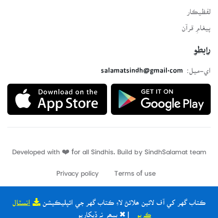
لفظيڪار
پيغامِ قرآن
رابطو
اي-ميل:
salamatsindh@gmail.com
Developed with ❤️ for all Sindhis. Build by
SindhSalamat
team
Privacy policy
Terms of use
ڪتاب گهر کي آف لائين ھلائڻ لاءِ ڪتاب گهر جي ائپليڪيشن
انسٽال
ڪريو
| ✖ ٻيھر نہ ڏيکاريو