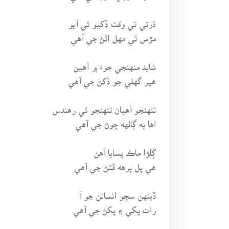
ڌرتي تي وقت ڏکيو ئي آيو
مڙس ٿي مهل اٿڻ جي آهي
شايد منهنجي جوءَ ۾ آهين
هير گهلي جو ڏکڻ جي آهي
تنهنجو آهيان تنهنجو ئي رهندس
اها به ڳالهه چوڻ جي آهي
ڳلڙا ماڪ پسايا آهن
هي پل پرهه ڦٽڻ جي آهي
ڏينهن سڄو انسانن جو آ
رات پکي ۽ پکڻ جي آهي