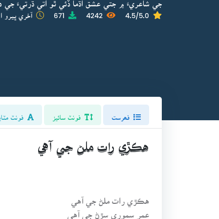
جي شاعريءَ ۾ جتي عشق اڌما ڏئي ٿو اتي ڌرتيءَ جي د
4.5/5.0
4242
671
آخري ڀيرو اپ
فھرست
فونٽ سائيز
فونٽ مٽاي
هڪڙي رات ملڻ جي آهي
هڪڙي رات ملڻ جي آهي
عمر سموري سڙڻ جي آهي