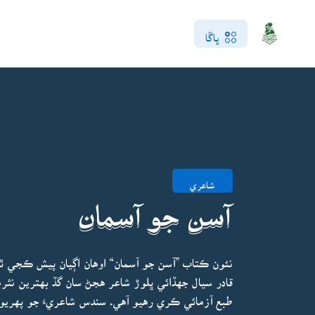
ڀاڱا
شاعري
آسن جو آسمان
نئون ڪتاب ”آسن جو آسمان“ اوهان اڳيان پيش ڪجي ٿو
قادر سيال جهڏائي ڀلوڙ شاعر هجڻ سان گڏ بهترين نثر
طبع آزمائي ڪري رهيو آهي. سندس شاعريءَ جو پهريون