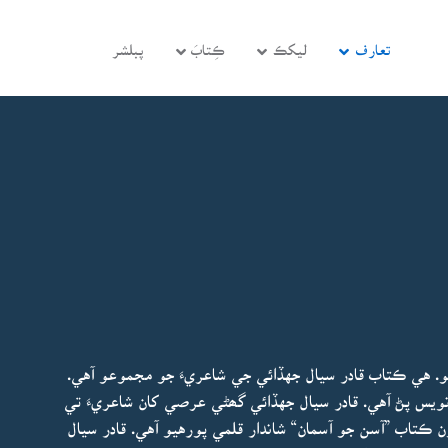
تعارف
ليکڪ
ڪِتابَ
پبلشر
. هي ڪتاب قادر سيال جهڏائي جي شاعريءَ جو مجموعو آهي.
نويس پڻ آهي. قادر سيال جهڏائي گھڻي عرصي کان شاعريءَ تي
 ڪتاب ”آسن جو آسمان“ شاندار قلمي پورهيو آهي. قادر سيال