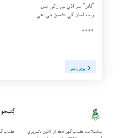
"قادر” سر اڏي تي رکي بس
ريت اسان کي ڪسڻ جي آهي
****
پويون پَنو
ڳنڍجو
سنڌسلامت ڪتاب گهر ھڪ آن لائين لائبريري
ڪتاب گهر
آھي، جنھن تي 2010ع کان مختلف موضوعن