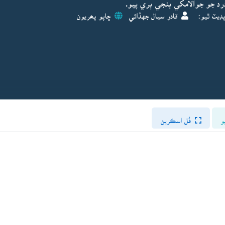
رد جو جوالامکي بنجي ٻري پيو.
ڊيٽ ٿيو:
قادر سيال جهڏائي
ڇاپو پھريون
و
فُل اسڪرين