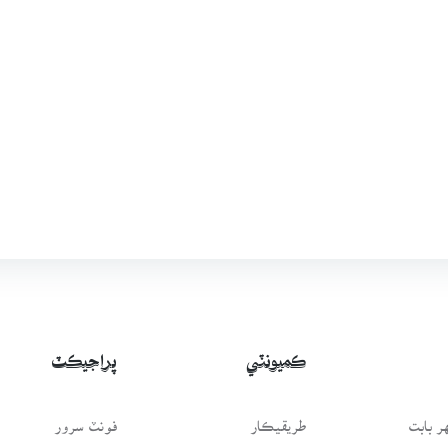
ڪميونٽي
پراجيڪٽ
 بابت
طريقيڪار
فونٽ سرور