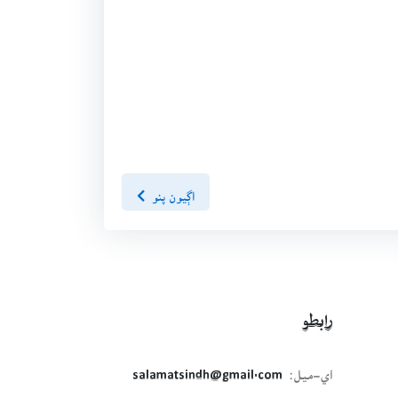
اڳيون پنو
رابطو
اي-ميل:
salamatsindh@gmail.com