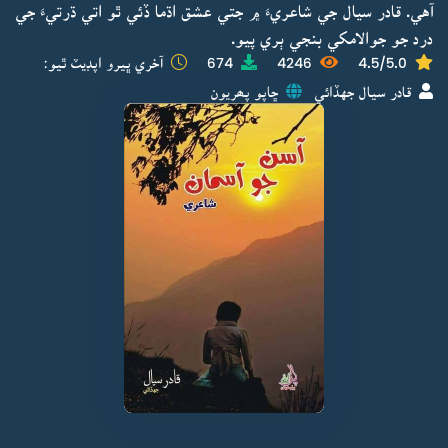
آهي. قادر سيال جي شاعريءَ ۾ جتي عشق اڌما ڏئي ٿو اتي ڌرتيءَ جي
درد جو جوالامکي بنجي ٻري پيو.
4.5/5.0
4246
674
آخري ڀيرو اپڊيٽ ٿيو:
قادر سيال جهڏائي
ڇاپو پھريون