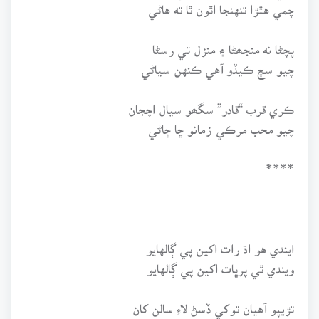
چمي هٿڙا تنهنجا اٿون ٿا ته هاڻي
پچڻا نه منجھڻا ۽ منزل تي رسڻا
چيو سچ ڪيڏو آهي ڪنهن سياڻي
ڪري قرب “قادر” سگھو سيال اچجان
چيو محب مرڪي زمانو ڇا ڄاڻي
****
ايندي هو اڌ رات اکين پي ڳالهايو
ويندي ٿي پرڀات اکين پي ڳالهايو
تڙيپو آهيان توکي ڏسڻ لاءِ سالن کان