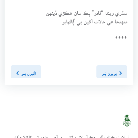
سڌري ويندا “قادر” پڪ سان هڪڙي ڏينهن
منهنجا هي حالات اکين پي ڳالهايو
****
پويون پَنو
اڳيون پنو
سنڌسلامت ڪتاب گهر ھڪ آن لائين لائبريري آھي، جنھن تي 2010ع کان