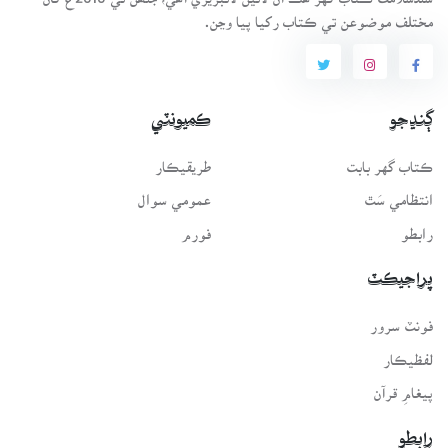
مختلف موضوعن تي ڪتاب رکيا پيا وڃن.
ڳنڍجو
ڪميونٽي
ڪتاب گهر بابت
طريقيڪار
انتظامي سَٿ
عمومي سوال
رابطو
فورم
پراجيڪٽ
فونٽ سرور
لفظيڪار
پيغامِ قرآن
رابطو