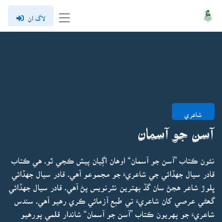
لاگ ان
شاعري
آسن جو آسمان
نئون ڪتاب ”آسن جو آسمان“ اوهان اڳيان پيش ڪجي ٿو. هي ڪتاب
قادر سيال جهڏائي جي شاعريءَ جو مجموعو آهي. قادر سيال جهڏائي
ڀلوڙ شاعر هجڻ سان گڏ بهترين نثرنويس پڻ آهي. قادر سيال جهڏائي
گھڻي عرصي کان شاعريءَ تي طبع آزمائي ڪري رهيو آهي. سندس
شاعريءَ جو پهريون ڪتاب ”آسن جو آسمان“ شاندار قلمي پورهيو