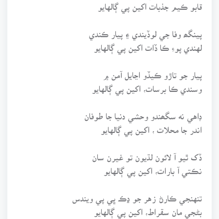
قابو ڪيم جذبات اکين پي ڳالهايو
پينگھ وفا جي لوڏيندي ۽ پيار ڪندي
لهندي پوءِ ڪا ڏات اکين پي ڳالهايو
پيار جو تاڙو ڪيڏو اڃايل آمن ۾
وسندي ڪا برسات، اکين پي ڳالهايو
ڊاهي نه سگھندو وحشي دنيا جا طوفان
اندر جا محلات ، اکين پي ڳالهايو
ڏک ٿيو آ لائون لڌيون تو غيرن سان
نڪتي آ بارات، اکين پي ڳالهايو
تنهنجي ڪارڻ زهر جو ڍڪ ڀي پي ويندس
بڻجي مان سقراط، اکين پي ڳالهايو