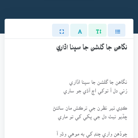
نگاهن جا گلشن جا سپنا اڏاري
نگاهن جا گلشن جا سپنا اڏاري
رُني دل آ توکي اڄ آڌي جو ساري
ڪڍي تير نظرن جي ترڪش مان سائنڻ
ڇڏيو نيٺ دل جي پکي کي تو ماري
چوڏهن واري چنڊ کي به موهي وڌو آ