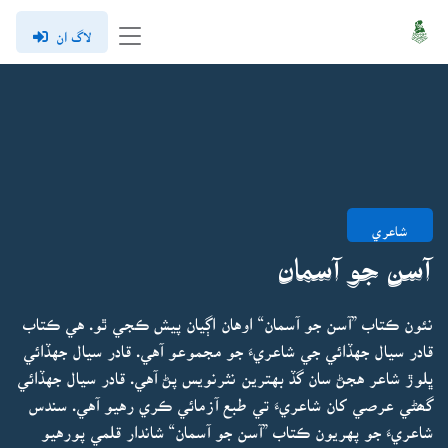
لاگ ان
شاعري
آسن جو آسمان
نئون ڪتاب ”آسن جو آسمان“ اوهان اڳيان پيش ڪجي ٿو. هي ڪتاب
قادر سيال جهڏائي جي شاعريءَ جو مجموعو آهي. قادر سيال جهڏائي
ڀلوڙ شاعر هجڻ سان گڏ بهترين نثرنويس پڻ آهي. قادر سيال جهڏائي
گھڻي عرصي کان شاعريءَ تي طبع آزمائي ڪري رهيو آهي. سندس
شاعريءَ جو پهريون ڪتاب ”آسن جو آسمان“ شاندار قلمي پورهيو