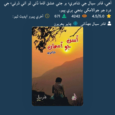
آهي. قادر سيال جي شاعريءَ ۾ جتي عشق اڌما ڏئي ٿو اتي ڌرتيءَ جي
درد جو جوالامکي بنجي ٻري پيو.
4.5/5.0
4242
671
آخري ڀيرو اپڊيٽ ٿيو:
قادر سيال جهڏائي
ڇاپو پھريون