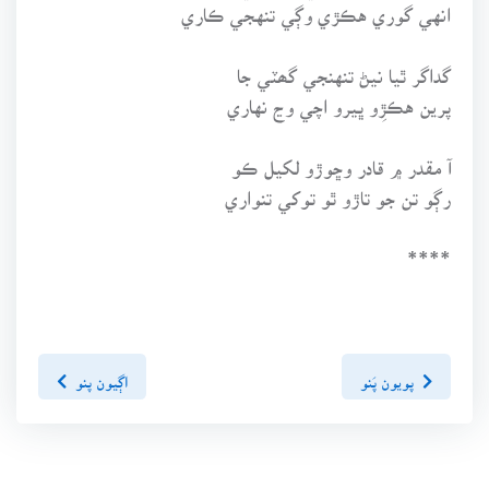
انهي گوري هڪڙي وڳي تنهجي ڪاري
گداگر ٿيا نيڻ تنهنجي گھٽي جا
پرين هڪڙِو ڀيرو اچي وڃ نهاري
آ مقدر ۾ قادر وڇوڙو لکيل ڪو
رڳو تن جو تاڙو ٿو توکي تنواري
****
پويون پَنو
اڳيون پنو