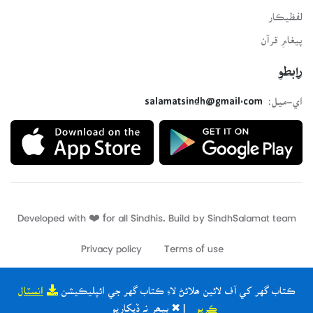
لفظيڪار
پيغامِ قرآن
رابطو
اي-ميل:
salamatsindh@gmail.com
Developed with ❤️ for all Sindhis. Build by
SindhSalamat
team
Privacy policy
Terms of use
ڪتاب گهر کي آف لائين ھلائڻ لاءِ ڪتاب گهر جي ائپليڪيشن
انسٽال
ڪريو
| ✖ ٻيھر نہ ڏيکاريو