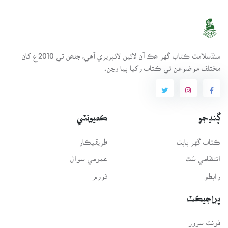
سنڌسلامت ڪتاب گهر ھڪ آن لائين لائبريري آھي، جنھن تي 2010ع کان
مختلف موضوعن تي ڪتاب رکيا پيا وڃن.
ڳنڍجو
ڪميونٽي
ڪتاب گهر بابت
طريقيڪار
انتظامي سَٿ
عمومي سوال
رابطو
فورم
پراجيڪٽ
فونٽ سرور