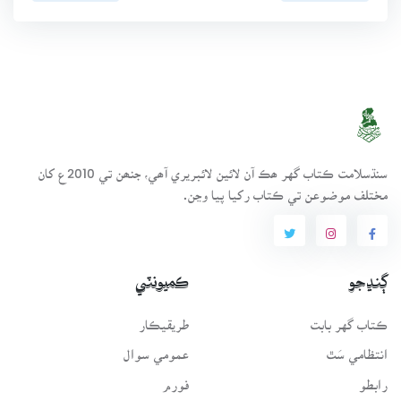
سنڌسلامت ڪتاب گهر ھڪ آن لائين لائبريري آھي، جنھن تي 2010ع کان
مختلف موضوعن تي ڪتاب رکيا پيا وڃن.
ڳنڍجو
ڪميونٽي
ڪتاب گهر بابت
طريقيڪار
انتظامي سَٿ
عمومي سوال
رابطو
فورم