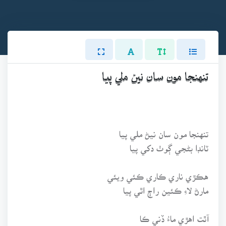
تنهنجا مون سان نيڻ ملي پيا
تنهنجا مون سان نيڻ ملي پيا
ٽانڊا بڻجي ڳوٺ دکي پيا
هڪڙي ناري ڪاري ڪئي ويئي
مارڻ لاءِ ڪئين راڄ اٿي پيا
آٿت اهڙي ماءُ ڏني ڪا