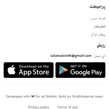
پراجيڪٽ
فونٽ سرور
لفظيڪار
پيغامِ قرآن
رابطو
اي-ميل:
salamatsindh@gmail.com
Developed with ❤️ for all Sindhis. Build by
SindhSalamat
team
Privacy policy
Terms of use