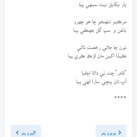
ٻار بکايل نيٺ سمهي پيا
مرڪيو تنهنجو ڇا هو چهرو
باغن ۾ سڀ گل جهڪي پيا
تون ڇا ڄاڻي رخصت ٽاڻي
ڪيڏا اکين مان لڙڪ ڪري پيا
"قادر" ڇت تي داڻا اڇليا
اُڀ تان پنڇي سارا لهي پيا
****
پويون پَنو
اڳيون پنو