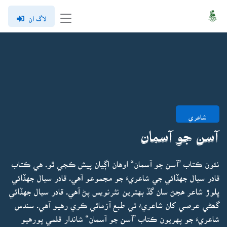
لاگ ان
شاعري
آسن جو آسمان
نئون ڪتاب ”آسن جو آسمان“ اوهان اڳيان پيش ڪجي ٿو. هي ڪتاب
قادر سيال جهڏائي جي شاعريءَ جو مجموعو آهي. قادر سيال جهڏائي
ڀلوڙ شاعر هجڻ سان گڏ بهترين نثرنويس پڻ آهي. قادر سيال جهڏائي
گھڻي عرصي کان شاعريءَ تي طبع آزمائي ڪري رهيو آهي. سندس
شاعريءَ جو پهريون ڪتاب ”آسن جو آسمان“ شاندار قلمي پورهيو