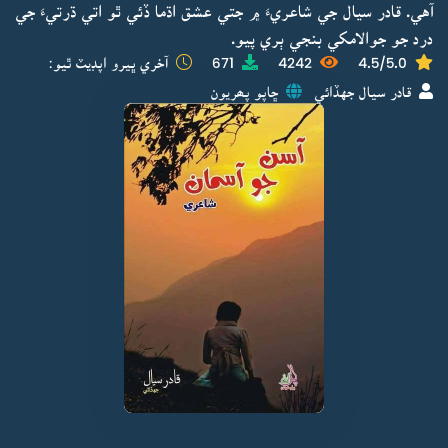
آهي. قادر سيال جي شاعريءَ ۾ جتي عشق اڌما ڏئي ٿو اتي ڌرتيءَ جي
درد جو جوالامکي بنجي ٻري پيو.
4.5/5.0
4242
671
آخري ڀيرو اپڊيٽ ٿيو:
قادر سيال جهڏائي
ڇاپو پھريون