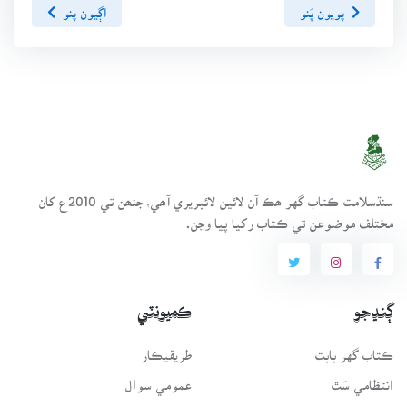
پويون پَنو
اڳيون پنو
سنڌسلامت ڪتاب گهر ھڪ آن لائين لائبريري آھي، جنھن تي 2010ع کان
مختلف موضوعن تي ڪتاب رکيا پيا وڃن.
ڳنڍجو
ڪميونٽي
ڪتاب گهر بابت
طريقيڪار
انتظامي سَٿ
عمومي سوال