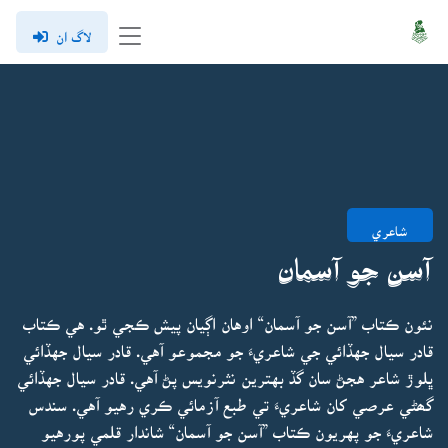
لاگ ان
شاعري
آسن جو آسمان
نئون ڪتاب ”آسن جو آسمان“ اوهان اڳيان پيش ڪجي ٿو. هي ڪتاب
قادر سيال جهڏائي جي شاعريءَ جو مجموعو آهي. قادر سيال جهڏائي
ڀلوڙ شاعر هجڻ سان گڏ بهترين نثرنويس پڻ آهي. قادر سيال جهڏائي
گھڻي عرصي کان شاعريءَ تي طبع آزمائي ڪري رهيو آهي. سندس
شاعريءَ جو پهريون ڪتاب ”آسن جو آسمان“ شاندار قلمي پورهيو