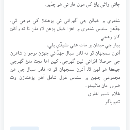
ڄاڻي واڻي پاڻ کي مون هارائي هو ڇڏيو،
شاعري ۾ خيالن جي گهرائي ئي پڙهندڙ کي موهي ٿي.
جڏهن سندس شاعري ۾ اهڙا خيال پڙهڻ لاءِ ملن ٿا ته واکاڻ
کان رهجي
پيار جي ميدان ۾ مات هئي ڪيڏي ڀلي.
آئون سمجهان ٿو ته قادر سيال جهڏائي جهڙن نوجوان شاعرن
جي حوصلا افزائي ٿيڻ گهرجي. کين اها مڃتا ملڻ گهرجي
جيڪا هو لهن ٿا. آئون سمجهان ٿو ته قادر سيال جي هن
مجموعي جنهن ۾ سندس غزل شامل آهن پڙهندڙن وٽ
ضرور مان ماڻيندو.
غلام شبير لغاري
ٽنڊوباگو