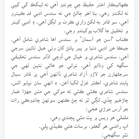
ڪهاڻيڪار اختر حفيظ جي چوندو آهي ته ليکڪ کي کپي
ته لکندو رهي. بنا اهو ڄاڻڻ جي ته سندس ادبي قد ڪيترو
آهي. سو قادر به لکڻ واري ڪرت ۾ لڳل آهي. ۽ ادبي کيتر
۾ تخليق جا گلاب پوکيندو وڃي.
ڪتاب “آسن جو آسمان” ۾ سندس اها شاعري شامل آهي.
جيڪا هن ادبي دنيا ۾ پير پائڻ کان وٺي هيل تائين سرجي
آهي. سندس شاعري ۾ خيال جي اُوچي اڏام سندس تخليقي
سگهه کي وڌايو آهي. توڻي جو هاڻي نئين ٽهي جي
سرجڻهارن جو لاڙو آزاد شاعري ڏانهن آهي پر قادر سيال
پابند شاعري، اڪثر غزل لکيا آهن. ۽ انهي سان نڀايو اٿس.
سندس شاعري ڪٿي ڪٿي ته موکي جي مٽن جهڙا خمار
چاڙهيو ڇڏي. لڳي ٿو ته ڄڻ ڪنهن سونهن چانڊوڪي رات
جو آرس موڙي هجي؛
ململي هو ويس ۾ ڀٽ مٿي ڀڄندي رهي،
اڀ راضي هو گھڻو، برسات هئي ڪيڏي ڀلي.
نٿو سگهجي؛