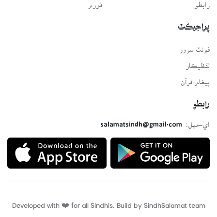
رابطو
فورم
پراجيڪٽ
فونٽ سرور
لفظيڪار
پيغامِ قرآن
رابطو
اي-ميل:
salamatsindh@gmail.com
Developed with ❤️ for all Sindhis. Build by
SindhSalamat
team