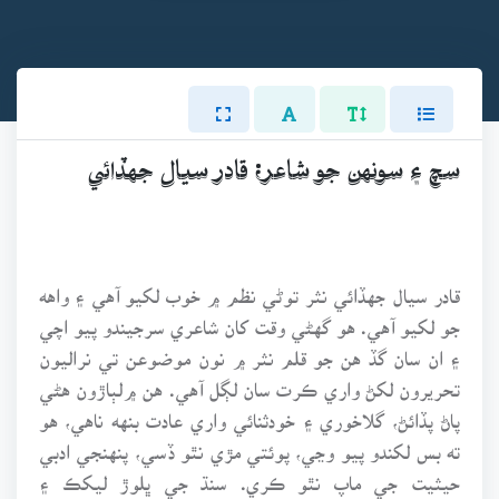
سچ ۽ سونهن جو شاعر؛ قادر سيال جهڏائي
قادر سيال جهڏائي نثر توڻي نظم ۾ خوب لکيو آهي ۽ واهه
جو لکيو آهي. هو گهڻي وقت کان شاعري سرجيندو پيو اچي
۽ ان سان گڏ هن جو قلم نثر ۾ نون موضوعن تي نراليون
تحريرون لکڻ واري ڪرت سان لڳل آهي. هن ۾لٻاڙون هڻي
پاڻ پڏائڻ، گلاخوري ۽ خودثنائي واري عادت بنهه ناهي، هو
ته بس لکندو پيو وڃي، پوئتي مڙي نٿو ڏسي، پنهنجي ادبي
حيثيت جي ماپ نٿو ڪري. سنڌ جي ڀلوڙ ليکڪ ۽