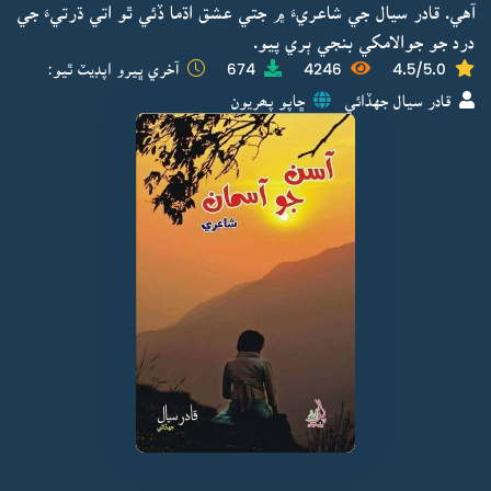
آهي. قادر سيال جي شاعريءَ ۾ جتي عشق اڌما ڏئي ٿو اتي ڌرتيءَ جي
درد جو جوالامکي بنجي ٻري پيو.
4.5/5.0
4246
674
آخري ڀيرو اپڊيٽ ٿيو:
قادر سيال جهڏائي
ڇاپو پھريون