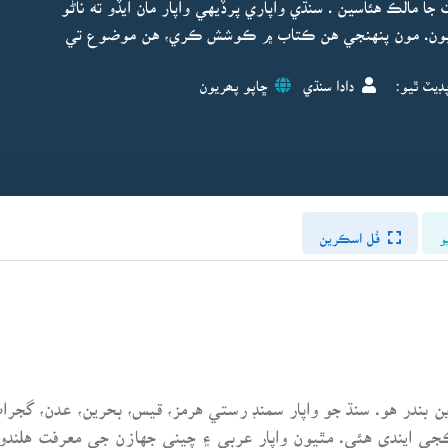
ا مالڪ هئاسين . سنڌي واپاري پرڏيهي واپار مان ايڏو ته ناڻو
 هيون. مون پنهنجي هن ڪتاب ۾ ڪوشش ڪري، هن موضوع تي
ڊيٽ ٿيو:
دادا سنڌي
ڇاپو پھريون
و
فُل اسڪرين
 بندر هو. سنڌ جو واپار سمنڊ رستي هرمز، قيس، بحرين، عدن، گجرات،
 ايندي هئي. مٿيون واپار عربي ۽ چيني جهازن جي معرفت هلندو هو