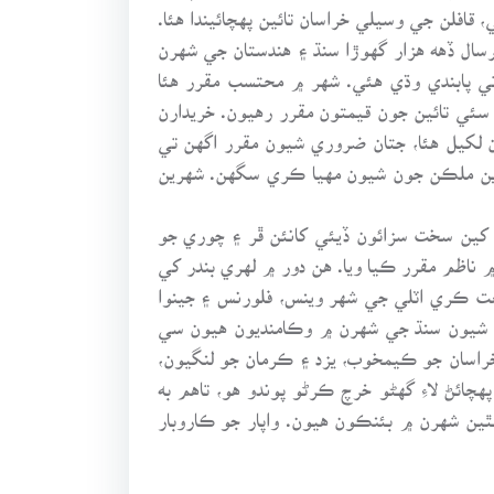
افلن جي وسيلي خراسان تائين پهچائيندا هئا.
رسال ڏهه هزار گهوڙا سنڌ ۽ هندستان جي شهرن
ومرن حاڪمن نشيدار شين جي وڪري تي پابندي وڌي هئي. شهر ۾ محتسب مقرر هئا
سئي تائين جون قيمتون مقرر رهيون. خريدارن
کيل هئا، جتان ضروري شيون مقرر اگهن تي
رين ملڪن جون شيون مهيا ڪري سگهن. شهرين
ي کين سخت سزائون ڏيئي کانئن ڦر ۽ چوري جو
ناظم مقرر ڪيا ويا. هن دور ۾ لهري بندر کي
عت ڪري اٽلي جي شهر وينس، فلورنس ۽ جينوا
اڻي ص نمبر 87) هن دور ۾ لهري بندر تان جيڪي شيون سنڌ جي شهرن ۾ وڪامنديون هيون سي
 خراسان جو ڪيمخوب، يزد ۽ ڪرمان جو لنگيون،
چائڻ لاءِ گهڻو خرچ ڪرڻو پوندو هو، تاهم به
مٿين شهرن ۾ بئنڪون هيون. واپار جو ڪاروبار