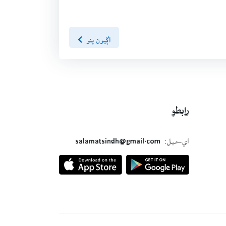
اڳيون پنو
رابطو
اي-ميل:
salamatsindh@gmail.com