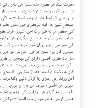
معرفت سنڌ جو ڪپڙو هندوستان جي بندرن تي نيڪ
تراريون، گهوڙن جو زينون، ڪپڙو ۽ خوشبودار م
جيڪي شين جا اگهه سرڪاري طور مقرر ڪيا هئا،
کي حڪم هو ته ضرورت آهي. شيون خريد ڪن. 
عوام آساني سان خريد ڪري سگهندو هو. واپا
کي شهر جي رئيس وٽان شين خريد ڪرڻ لاءِ راشن ڪا
سومرن کان پوءِ سمن جو دور اچي ٿو. هن دور 
مال هٿ ڪري، اصلي وارثن کي پهچايو ان ڪري ر
ايڏي اهميت هئي، جيڏي مصر جي بندر اسڪندري
آهن وولگا جي چمڙي جا گوڏن تائين ڊگها بوٽ، 
طبرير جو اطلس وغيره. هن دور ۾ يورپ وارن کي
نفعو بي حد گهڻو هو. واپارين کي جده ۽ قاهره
هنڊين ذريعي هلندو هو. ( جنت السنڌ – مولائي شيد