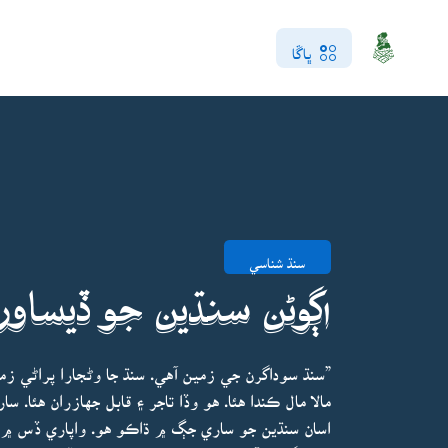
ڀاڱا
سنڌ شناسي
اڳوڻن سنڌين جو ڏيساور 
”سنڌ سوداگرن جي زمين آهي. سنڌ جا وڻجارا پراڻي زم
مالا مال ڪندا هئا. هو وڏا تاجر ۽ قابل جهازران هئا. سا
اسان سنڌين جو ساري جڳ ۾ ڌاڪو هو. واپاري ڏس ۾ ا