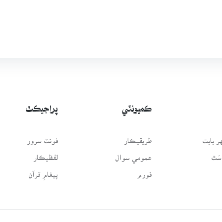
ڪميونٽي
پراجيڪٽ
 بابت
طريقيڪار
فونٽ سرور
سَٿ
عمومي سوال
لفظيڪار
فورم
پيغامِ قرآن