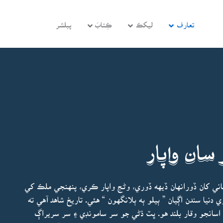
تعارف
ليکڪ
ڪِتابَ
پبلشر
سان واپار
اني کان ڏورانهان ڏيهه ڏوري، وڻج واپار ڪري، پنهنجي ملڪ کي
ري دنيا سندن اڳيان ” ٻيلو ٻه ٻلانگهون “ هئي. تاريخ شاهد آهي ته
سانجو وقار بلند هو. ڀٽ ڌڻي جو سر سامونڊي ۽ سر سريراڳ