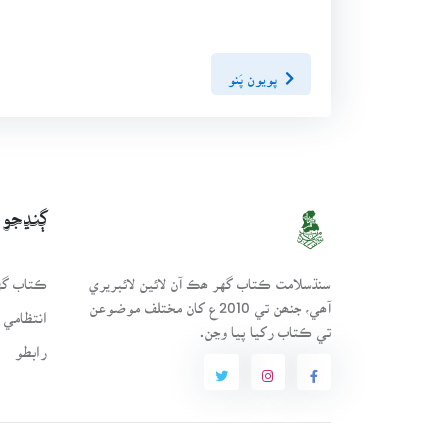
پويون پَنو
ڳنڍجو
سنڌسلامت ڪتاب گهر ھڪ آن لائين لائبريري
ڪتاب گهر
آھي، جنھن تي 2010ع کان مختلف موضوعن
انتظامي 
تي ڪتاب رکيا پيا وڃن.
رابطو