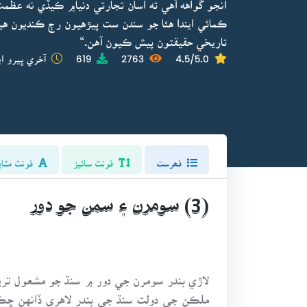
انجو گواهه آهي ته اسان تجارتي دنيا۾ ڪيڏي نه عظمت ج
ڪمائي ايندا هئا جو سندن ست پيڙهيون رڄ ڪنديون
تاريخي حقيقتون پيش ڪيون آهن.“
4.5/5.0
2763
619
آخري ڀيرو اپ
فھرست
فونٽ سائيز
فونٽ مٽاي
(3) سومرن ۽ سمن جو دور
لاڙي بندر سومرن جي دور ۾ سنڌ جو مشعول ترين
ملڪن جي دولت سنڌ جي بندر لاهري ڏانهن ڇڪجي