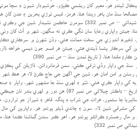
ال ٿيندو هو. معبر کان ريشمي ڪپڙو، خوشبودار شيون ۽ سچا موتي، ق
صالحا سنڌ مان ٻاهر ويندا هئا. هرمز، قيس توڙي بحرين ۽ عدن کان ه
۾ وڪري لاءِ ايندا هئا. ( جنت السنڌ – مولائي شيدائي – ص نمبر 332) س
 جيئن واپاري رعايا سان ٺڳي ڪري نه سگهن. شهر ۾ اُٺ کان وٺي 
ذخيره اندوزي جي سخت ممانت هئي. وڏن شهرن ۾ سرڪاري دڪان ل
رين کي سرڪار پئسا ڏيندي هئي. جيئن هر قسم جون ديسي خواهه ڌا
رڊ ملندا هئا. ( تاريخ تمدن سنڌ – ص نمبر 390)
۾ سنڌ جي واپار وڏي ترقي ڪئي. سمن فرمانروائن، ڌاڙيلن کي پڪڙ
ستن ۾ امن امان هو. شين جي اگهن جي جاچ ڪرڻ لاءِ هر هڪ شهر ۾ 
ه کي واپار ڪري هئي. ٺٽو ۽ لهري سنڌ جا مشهور شهر، واپار ۽ صن
کان به وڌيڪ دولتمند هئا. ( سنڌ جي اقتصادي تاريخ – ڊاڪٽر ڇٻل
سائبريا جا سئمور، هرات جي شراب ۽ ڀنگ، قاهر ۽ شيراز جو ترارون،
 مشرقي شين لاءِ، سون ۽ چاندي ڏيڻو پوندو هو. واپارين کي مال په
 ۾ مال رجسٽرڊ ڪرائڻو پوندو هو. اهو ڪم سندن گماشتا ڪندا هئا، 
ائي ص نمبر 332)