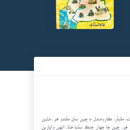
 ملبار، ڪارومنڊل ۽ چين سان ملندو هو. مٿين
. چين جا جهاز جنڪ سڏبا هئا. انهن واپارين