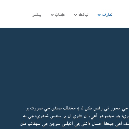
تعارف
ليکڪ
ڪِتابَ
پبلشر
محبت جي محور تي رقص ڪن ٿا ۽ مختلف صنفن جي صورت ۾
عريءَ جو مجموعو آهي، ان ڪري ان ۾ سندس شاعريءَ جي به
 آهي جيڪا احسان دانش جي انڊلٺي سوچن جي سهڻائپ مان