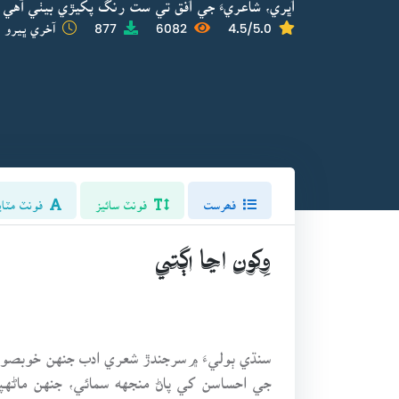
اُڀري، شاعريءَ جي اُفق تي ست رنگ پکيڙي بيٺي آهي
4.5/5.0
6082
877
آخري ڀيرو ا
فھرست
فونٽ سائيز
فونٽ مٽاي
وِکون اڃا اڳتي
سنڌي ٻوليءَ ۾سرجندڙ شعري ادب جنهن خوبصورت
جي احساسن کي پاڻ منجهه سمائي، جنهن ماڻهپي 