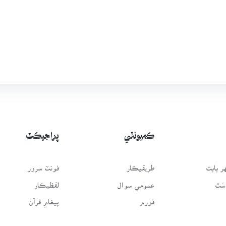
ڪميونٽي
پراجيڪٽ
 بابت
طريقيڪار
فونٽ سرور
سَٿ
عمومي سوال
لفظيڪار
فورم
پيغامِ قرآن