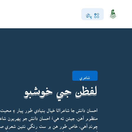
ڀاڱا
شاعري
لفظن جي خوشبو
احسان دانش جا شاعراڻا خيال بنيادي طور پيار ۽ 
منظوم آهن. جيئن ته هيءُ احسان دانش جو پهريون شا
چونڊ آهي، خاص طور هن ۾ ست رنگي نئين شعري صنف