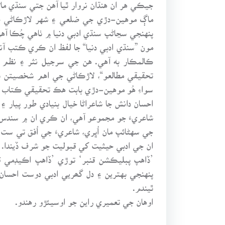
جيڪي هر ان هنڌان نروار ٿيا آهن جتي سنڌي ماڻ
ماڳ موهين-دڙي جي ضلعي ۽ شهر لاڙڪاڻي جو ن
پنهنجي سڃاڻپ سنڌي ادبي دنيا ۾ ٺاهي چُڪا آهن
مون ”سنڌي ادبي دنيا“ جا لفظ ان ڪري ڪتب آ
ڪالمڪار به آهي. هن جي سرجيل نثر ۽ نظم 
تحقيقي مطالعو“، لاڙڪاڻي جي اهم شخصيتن ب
سواءِ هُو موهين-دڙي بابت هڪ تحقيقي ڪتاب 
احسان دانش جا شاعراڻا خيال بنيادي طور پي
شاعريءَ جو مجموعو آهي، ان ڪري ان ۾ سندس
جي سهڻائپ مان اُڀري، شاعريءَ جي اُفق تي ست
ان جي ادبي حيثيت کي قبوليت جو شرف ڏيندا.
’ڏاهپ پبليڪشن قنبر‘ توڙي ’ڏاهپ اڪيڊمي قن
پنهنجي بهترين ۽ دل گھريي ادبي دوست احسان 
ٿيندم.
اوهان جي تعميري راين جو اوسيئڙو رهندو.