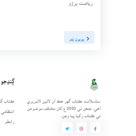
رياضت ٻرڙو
پويون پَنو
ڳنڍجو
سنڌسلامت ڪتاب گهر ھڪ آن لائين لائبريري
ڪتاب گهر
آھي، جنھن تي 2010ع کان مختلف موضوعن
انتظامي 
تي ڪتاب رکيا پيا وڃن.
رابطو