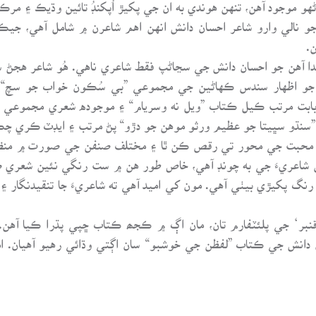
هو موجود آهن، تنهن هوندي به ان جي پکيڙ اُپکنڊُ تائين وڌيڪ ۽ مرڪ
الي وارو شاعر احسان دانش انهن اهم شاعرن ۾ شامل آهي، جيڪي 
.
ندا آهن جو احسان دانش جي سڃاڻپ فقط شاعري ناهي. هُو شاعر هج
جو اظهار سندس ڪهاڻين جي مجموعي ”بي سُڪون خواب جو سچ“، تا
ابت مرتب ڪيل ڪتاب ”ويل نه وسريام“ ۽ موجوده شعري مجموعي ”ل
”سنڌو سڀيتا جو عظيم ورثو موهن جو دڙو“ پڻ مرتب ۽ ايڊٽ ڪري چڪ
ار ۽ محبت جي محور تي رقص ڪن ٿا ۽ مختلف صنفن جي صورت ۾ منظوم
 شاعريءَ جي به چونڊ آهي، خاص طور هن ۾ ست رنگي نئين شعري 
 رنگ پکيڙي بيٺي آهي. مون کي اميد آهي ته شاعريءَ جا تنقيدنگار 
بر‘ جي پلئٽفارم تان، مان اڳ ۾ ڪجھ ڪتاب ڇپي پڌرا ڪيا آهن. 
دانش جي ڪتاب ”لفظن جي خوشبو“ سان اڳتي وڌائي رهيو آهيان. ام