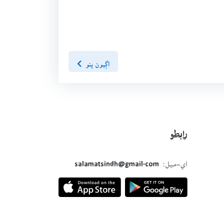
اڳيون پنو
رابطو
اي-ميل:
salamatsindh@gmail.com