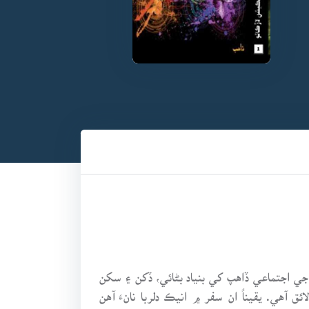
ي اجتماعي ڏاهپ کي بنياد بڻائي، ڏکن ۽ سکن
آهي. يقيناً ان سفر ۾ انيڪ دلربا نانءَ آهن