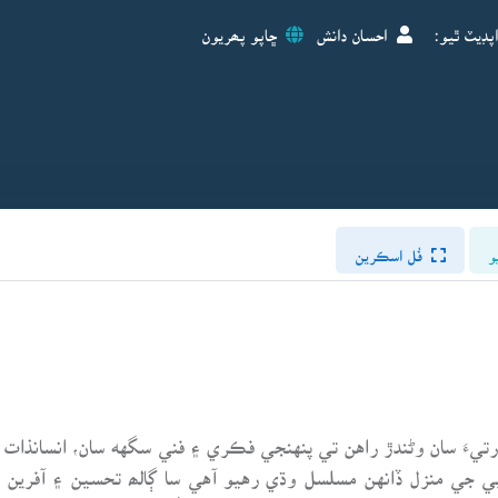
پڊيٽ ٿيو:
احسان دانش
ڇاپو پھريون
و
فُل اسڪرين
يءَ سان وڻندڙ راهن تي پنهنجي فڪري ۽ فني سگهه سان، انسانذات ج
جي منزل ڏانهن مسلسل وڌي رهيو آهي سا ڳالھ تحسين ۽ آفرين لائق 