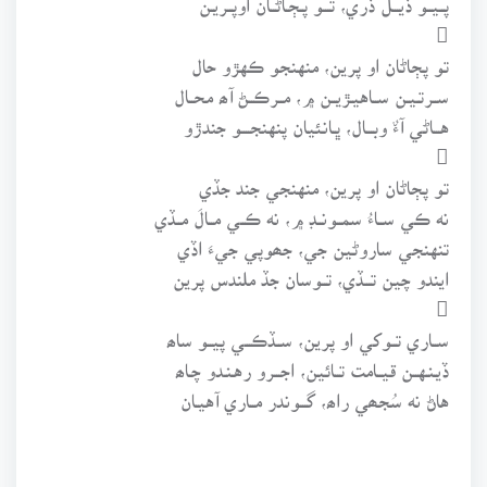

تو پڄاڻان او پرين، منهنجو ڪهڙو حال
ســرتـيـن ســاهيـڙيــن ۾، مــرڪــڻ آھ محــال
هـــاڻي آءٌ وبـــال، ڀـانئيان پنهنجــــو جندڙو

تو پڄاڻان او پرين، منهنجي جند جڏي
نه ڪي ســاءُ سمــونــڊ ۾، نه ڪــي مــالَ مــڏي
تنهنجي ساروڻين جي، جھوپي جيءَ اڏي
ايندو چين تـــڏي، تــوسان جڏ ملندس پرين

ســاري تــوکي او پرين، ســڏڪـــي پيــو ساھ
ڏيـنـهــن قيــامت تــائين، اجـــرو رهـنـدو چـاھ
هاڻ نه سُجھي راھ، گـــوندر مــاري آهيـان