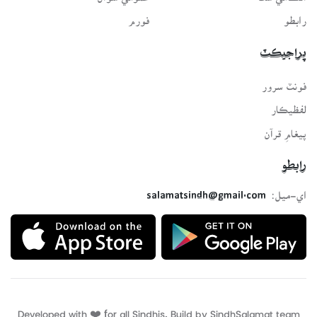
رابطو
فورم
پراجيڪٽ
فونٽ سرور
لفظيڪار
پيغامِ قرآن
رابطو
اي-ميل:
salamatsindh@gmail.com
Developed with ❤️ for all Sindhis. Build by
SindhSalamat
team