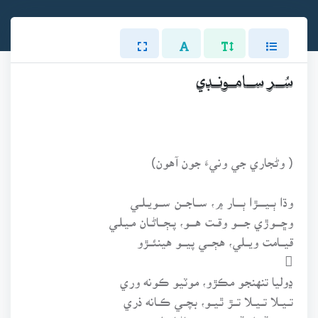
سُــر ســامــونــڊي
( وڻجاري جي ونيءَ جون آهون)
وڌا ٻــيـــــڙا ٻـــــار ۾، ســـاجـــن ســـويــلــي
وڇــــوڙي جـــــو وقــت هــــو، پـڄـــاڻــان مـيـلـي
قيـــامت ويـــلي، هڄـــي پيـــو هينئـــڙو

ڍوليا تنهنجو مڪڙو، موٽيو ڪونه وري
تــيــلا تــيــلا تـــڙ ٿـيــو، بچــي ڪــانه ذري
پــيــو ڏيـــل ڏري، تـــو پـڄـاڻــان اوپــريـن