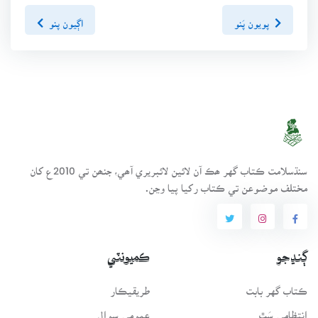
پويون پَنو
اڳيون پنو
سنڌسلامت ڪتاب گهر ھڪ آن لائين لائبريري آھي، جنھن تي 2010ع کان
مختلف موضوعن تي ڪتاب رکيا پيا وڃن.
ڳنڍجو
ڪميونٽي
ڪتاب گهر بابت
طريقيڪار
انتظامي سَٿ
عمومي سوال