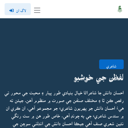
لاگ ان
شاعري
لفظن جي خوشبو
احسان دانش جا شاعراڻا خيال بنيادي طور پيار ۽ محبت جي محور تي
رقص ڪن ٿا ۽ مختلف صنفن جي صورت ۾ منظوم آهن. جيئن ته
هيءُ احسان دانش جو پهريون شاعريءَ جو مجموعو آهي، ان ڪري ان
۾ سندس شاعريءَ جي به چونڊ آهي، خاص طور هن ۾ ست رنگي
نئين شعري صنف آهي جيڪا احسان دانش جي انڊلٺي سوچن جي