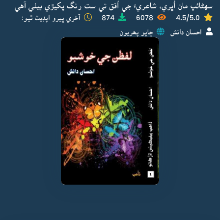
سهڻائپ مان اُڀري، شاعريءَ جي اُفق تي ست رنگ پکيڙي بيٺي آهي
4.5/5.0
6078
874
آخري ڀيرو اپڊيٽ ٿيو:
احسان دانش
ڇاپو پھريون