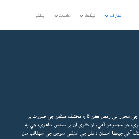
تعارف
ليکڪ
ڪِتابَ
پبلشر
محبت جي محور تي رقص ڪن ٿا ۽ مختلف صنفن جي صورت ۾
عريءَ جو مجموعو آهي، ان ڪري ان ۾ سندس شاعريءَ جي به
 آهي جيڪا احسان دانش جي انڊلٺي سوچن جي سهڻائپ مان