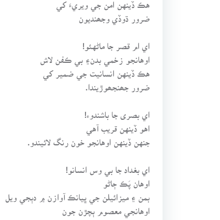
هڪ ڏينهن امن جي ويريءَ کي
ضرور ڌوڏي وجھنديون
اي ام قصر جا ماڻهئو!
اوهانجو زخمي بدن۽ بي ڪفن لاش
هڪ ڏينهن انسانيت جي ضمير کي
ضرور جھنجھوڙيندا.
اي بصرى جا باشندوء!
اهو ڏينهن قريب آهي
جنهن ڏينهن اوهانجو خون رنگ لائيندو.
اي بغداد جا بي وس انسانو!
اوهان پَڪ ڄاڻو
بمن ۽ ميزائيلن جي ڀيانڪ آوازن ۾ دٻجي ويل
اوهانجي معصوم ٻچڙن جون