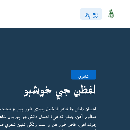
ڀاڱا
شاعري
لفظن جي خوشبو
احسان دانش جا شاعراڻا خيال بنيادي طور پيار ۽ 
منظوم آهن. جيئن ته هيءُ احسان دانش جو پهريون شا
چونڊ آهي، خاص طور هن ۾ ست رنگي نئين شعري صنف