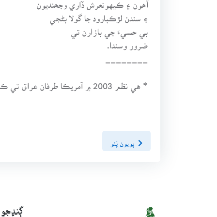
آهون ۽ ڪيهونعرش ڏاري وجھنديون
۽ سندن لڙڪبارود جا گولا بڻجي
بي حسيءَ جي بازارن تي
ضرور وسندا.
________
* هي نظم 2003 ۾ آمريڪا طرفان عراق تي ڪيل حملي کانپوءِ لکيل آهي.
پويون پَنو
ڳنڍجو