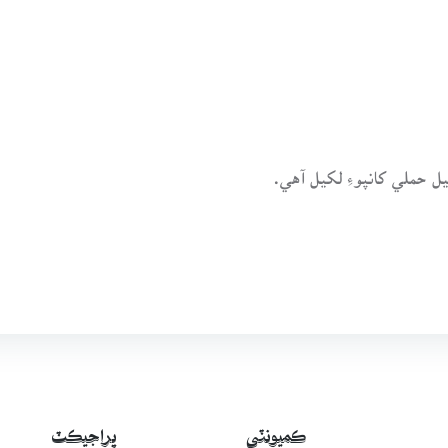
ڪميونٽي
پراجيڪٽ