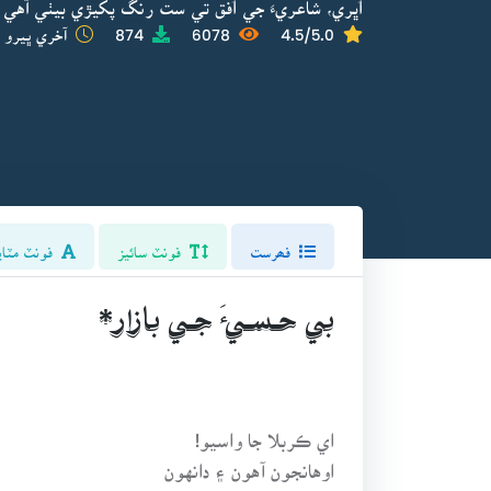
اُڀري، شاعريءَ جي اُفق تي ست رنگ پکيڙي بيٺي آهي
4.5/5.0
6078
874
آخري ڀيرو ا
فھرست
فونٽ سائيز
فونٽ مٽاي
بـي حـسـيءَ جـي بـازار*
اي ڪربلا جا واسيو!
اوهانجون آهون ۽ دانهون