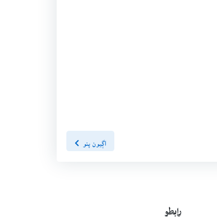
اڳيون پنو
رابطو