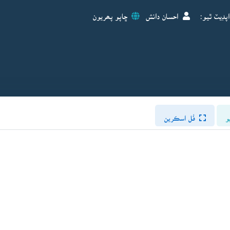
پڊيٽ ٿيو:
احسان دانش
ڇاپو پھريون
و
فُل اسڪرين