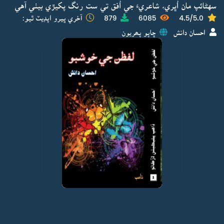
سهڻائپ مان اُڀري، شاعريءَ جي اُفق تي ست رنگ پکيڙي بيٺي آهي
4.5/5.0
6085
879
آخري ڀيرو اپڊيٽ ٿيو:
احسان دانش
ڇاپو پھريون