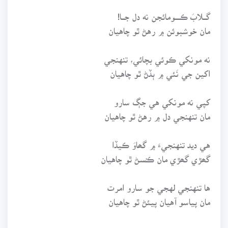
گـــلابَ ڪـــــومائجن نه دل جـــا!
مان خوشبوئن ۾ رهڻ ٿو چاهيان
نه مونکي ڪوئي بچائي، تنهنجي
اکين جي نَئي ۾ ٻڏڻ ٿو چاهيان
کپي نه مونکي هي جڳ سارو
مان تنهنجي دل ۾ رهڻ ٿو چاهيان
هي ديد تنهنجيءَ ۾ گھاوَ ڪيڏا
گھڙي گھڙي مان ڪـُسڻ ٿو چاهيان
ها تنهنجي لهجي جو سارو امرت
مان پياسو آهيان پيئڻ ٿو چاهيان