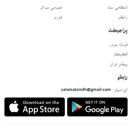
انتظامي سَٿ
عمومي سوال
رابطو
فورم
پراجيڪٽ
فونٽ سرور
لفظيڪار
پيغامِ قرآن
رابطو
اي-ميل:
salamatsindh@gmail.com