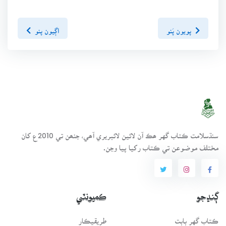
پويون پَنو
اڳيون پنو
سنڌسلامت ڪتاب گهر ھڪ آن لائين لائبريري آھي، جنھن تي 2010ع کان
مختلف موضوعن تي ڪتاب رکيا پيا وڃن.
ڳنڍجو
ڪميونٽي
ڪتاب گهر بابت
طريقيڪار