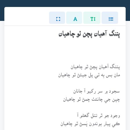
پتنگ آهيان پچڻ ٿو چاهيان
پتنگ آهيان پچڻ ٿو چاهيان
مان بس ٻه ٽي پل جيئڻ ٿو چاهيان
سجود ۾ سر رکيو آ جانان
چپن جي چانئٺ چمڻ ٿو چاهيان
وجود جو ٿر تتل گھڻو آ
ڪي پيار بوندون پَسڻ ٿو چاهيان