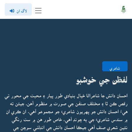
لاگ ان
شاعري
لفظن جي خوشبو
احسان دانش جا شاعراڻا خيال بنيادي طور پيار ۽ محبت جي محور تي
رقص ڪن ٿا ۽ مختلف صنفن جي صورت ۾ منظوم آهن. جيئن ته
هيءُ احسان دانش جو پهريون شاعريءَ جو مجموعو آهي، ان ڪري ان
۾ سندس شاعريءَ جي به چونڊ آهي، خاص طور هن ۾ ست رنگي
نئين شعري صنف آهي جيڪا احسان دانش جي انڊلٺي سوچن جي