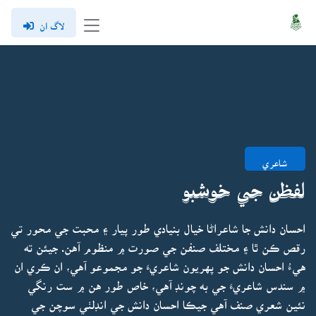
لاگ ان
شاعري
لفظن جي خوشبو
احسان دانش جا شاعراڻا خيال بنيادي طور پيار ۽ محبت جي محور تي
رقص ڪن ٿا ۽ مختلف صنفن جي صورت ۾ منظوم آهن. جيئن ته
هيءُ احسان دانش جو پهريون شاعريءَ جو مجموعو آهي، ان ڪري ان
۾ سندس شاعريءَ جي به چونڊ آهي، خاص طور هن ۾ ست رنگي
نئين شعري صنف آهي جيڪا احسان دانش جي انڊلٺي سوچن جي