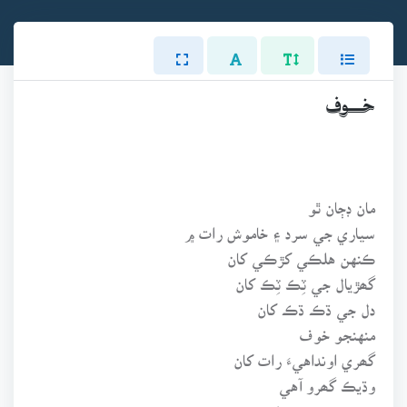
خـــوف
مان ڊڄان ٿو
سياري جي سرد ۽ خاموش رات ۾
ڪنهن هلڪي کڙڪي کان
گھڙيال جي ٽِڪ ٽِڪ کان
دل جي ڌڪ ڌڪ کان
منهنجو خوف
گھري اونداهيءَ رات کان
وڌيڪ گھرو آهي
ڇوته منهنجو خوف