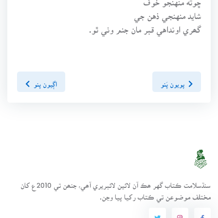
شايد منهنجي ذهن جي
گھري اونداهي قبر مان جنم وٺي ٿو.
پويون پَنو
اڳيون پنو
سنڌسلامت ڪتاب گهر ھڪ آن لائين لائبريري آھي، جنھن تي 2010ع کان
مختلف موضوعن تي ڪتاب رکيا پيا وڃن.