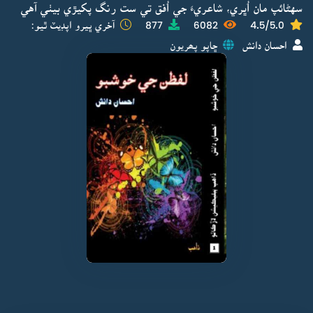
سهڻائپ مان اُڀري، شاعريءَ جي اُفق تي ست رنگ پکيڙي بيٺي آهي
4.5/5.0
6082
877
آخري ڀيرو اپڊيٽ ٿيو:
احسان دانش
ڇاپو پھريون