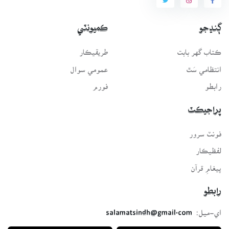
ڳنڍجو
ڪميونٽي
ڪتاب گهر بابت
طريقيڪار
انتظامي سَٿ
عمومي سوال
رابطو
فورم
پراجيڪٽ
فونٽ سرور
لفظيڪار
پيغامِ قرآن
رابطو
اي-ميل:
salamatsindh@gmail.com