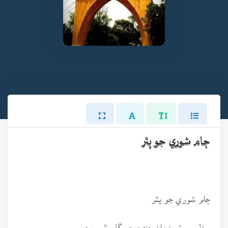
ڄام شوري جو پٿر
ڄام شوري جو پٿر
سنڌ ورسٽيءَ مان جنهن جو گذر ٿيو وڃي