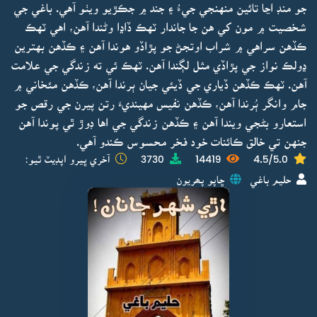
جو منڊ اڃا تائين منهنجي جيءُ ۽ جند ۾ جڪڙيو ويٺو آهي. باغي جي
شخصيت ۾ مون کي هن جا جاندار ٽهڪ ڏاڍا وڻندا آهن، اهي ٽهڪ
ڪڏهن سراهي ۾ شراب اوتجڻ جو پڙاڏو هوندا آهن ۽ ڪڏهن بهترين
ڍولڪ نواز جي پڙاڏي مثل لڳندا آهن. ٽهڪ ئي ته زندگي جي علامت
آهن. ٽهڪ ڪڏهن ڏياري جي ڏيئي جيان ٻرندا آهن، ڪڏهن مئخاني ۾
جام وانگر ٻُرندا آهن، ڪڏهن نفيس مهينديءَ رتن پيرن جي رقص جو
استعارو بڻجي ويندا آهن ۽ ڪڏهن زندگي جي اها ڊوڙ ٿي پوندا آهن
جنهن تي خالق ڪائنات خود فخر محسوس ڪندو آهي.
4.5/5.0
14419
3730
آخري ڀيرو اپڊيٽ ٿيو:
حليم باغي
ڇاپو پھريون