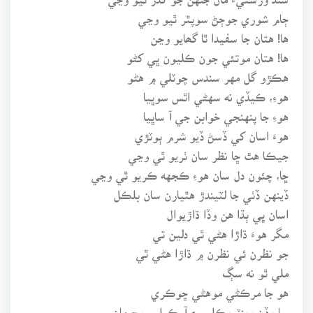
ڄام شوري جوڄڻ سوپٿر ٿيو وڃي
ها! هتان جا سفيدا ٿا گھايو وڃن
ها! هتان موتئي جون ڪليون ڀي کڻو
هڪڙو گل مهر سندس چوٽلي ۾ هڻو
هوءِ، ڪيڏي نه سهڻي اٿس سوڀيا
هوءِ جا پنهنجي خوابن جي آ ساڀيا
هوءَ اسان کي ڏسڻ ڏيو شرم ٻوٽڙي
جيڪا هٿ ڇا نظر سان ٺريو ٿي وڃي
ڇا، چئون دل سان هوءِ ڪجهه ڪريو ٿي وڃي
ڏينهن ڏٺي جا لٽيندڙ هٿيارن سان بلڪل
اسان ڀي ٻڌا هن وڏا ڌاڙيوال
مگر هوءَ ڌاڙا هڻي ٿي دلين تي
جو نظرن ئي نظرن ۾ ڌاڙا هڻي ٿي
ملي ٿو نه سڳ
هو جا مرڪڻي موهڻي ڇوڪري
سا وڏن وينٽريڪلس ۽ آرڪيلس وچ مان