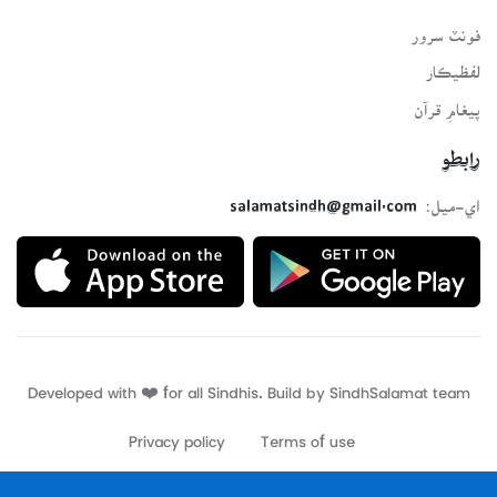
فونٽ سرور
لفظيڪار
پيغامِ قرآن
رابطو
اي-ميل:
salamatsindh@gmail.com
Developed with ❤️ for all Sindhis. Build by
SindhSalamat
team
Privacy policy
Terms of use