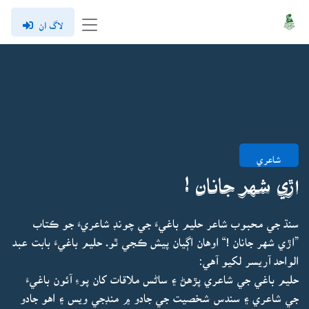
لاگ ان
شاعري
اڙي شهر جانان !
سنڌ جي محبوب شاعر حليم باغيءَ جي چونڊ شاعريءَ جو ڪتاب
”اڙي شهر جانان !“ اوهان اڳيان پيش ڪجي ٿو. حليم باغيءَ بابت عبد
الواحد آريسر لکيو آهي:
حليم باغي جي شاعري پڙهڻ ۽ ساڻس ملاقات کان پوءِ آئون باغيءَ
جي شاعري ۽ سندس شخصيت جي جادو ۾ منڊجي ويس ۽ اهو جادو