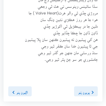
سڌا سائينس وينوسس تي هٿ ٿي وجھي
مروڙي ڇڏي ٿي والو هرٽ(Valve Heart ) جا
هوءَ جا هر روز هڪڙي نئين ڍنگ سان
دلين جا در ٻيڪڙيل ٿي اکوڙيو ڇڏي
ڏاڍن ڏاڍن جا ڇڪا ڇڏايو ڇڏي
هن کي ڀيٽيون ته ڀيٽيون ڪنهن سان ڀلا ڀيٽيون
جي ٿا ڀيٽيون خدا سان ڪفر ٿيو وڃي
سنڌ ورسٽي مان جنهن جو گذر ٿيو وڃي
ڄامشوري جو سو ڄڻ پٿر ٿيو وڃي.
پويون پَنو
اڳيون پنو