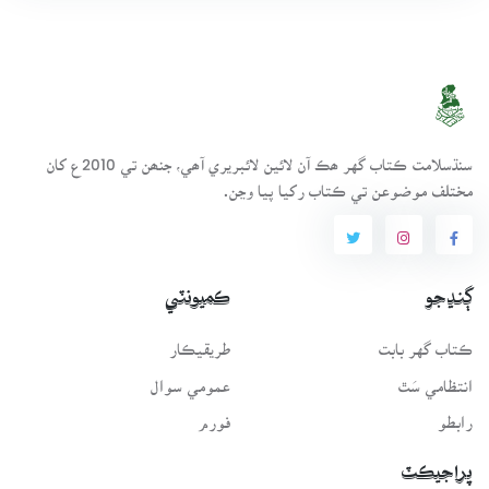
سنڌسلامت ڪتاب گهر ھڪ آن لائين لائبريري آھي، جنھن تي 2010ع کان
مختلف موضوعن تي ڪتاب رکيا پيا وڃن.
ڳنڍجو
ڪميونٽي
ڪتاب گهر بابت
طريقيڪار
انتظامي سَٿ
عمومي سوال
رابطو
فورم
پراجيڪٽ