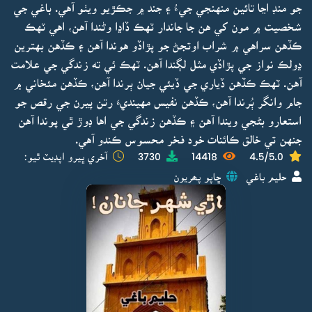
جو منڊ اڃا تائين منهنجي جيءُ ۽ جند ۾ جڪڙيو ويٺو آهي. باغي جي
شخصيت ۾ مون کي هن جا جاندار ٽهڪ ڏاڍا وڻندا آهن، اهي ٽهڪ
ڪڏهن سراهي ۾ شراب اوتجڻ جو پڙاڏو هوندا آهن ۽ ڪڏهن بهترين
ڍولڪ نواز جي پڙاڏي مثل لڳندا آهن. ٽهڪ ئي ته زندگي جي علامت
آهن. ٽهڪ ڪڏهن ڏياري جي ڏيئي جيان ٻرندا آهن، ڪڏهن مئخاني ۾
جام وانگر ٻُرندا آهن، ڪڏهن نفيس مهينديءَ رتن پيرن جي رقص جو
استعارو بڻجي ويندا آهن ۽ ڪڏهن زندگي جي اها ڊوڙ ٿي پوندا آهن
جنهن تي خالق ڪائنات خود فخر محسوس ڪندو آهي.
4.5/5.0
14418
3730
آخري ڀيرو اپڊيٽ ٿيو:
حليم باغي
ڇاپو پھريون