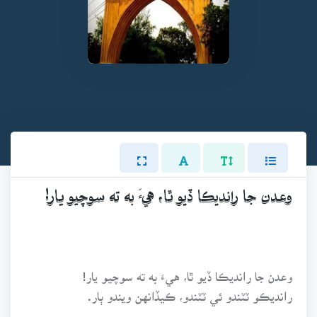
وعدن جا رانديڪا ڏيو ٿا، هيءَ به ته سوچيو يار!
وعدن جا رانديڪا ڏيو ٿا، هيءَ به ته سوچيو يار!
رانديڪو ٽٽندو ئي ٽٽندو، ڪيڏانهن ويندو ٻار.