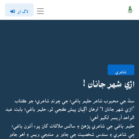
لاگ ان
شاعري
اڙي شهر جانان !
سنڌ جي محبوب شاعر حليم باغيءَ جي چونڊ شاعريءَ جو ڪتاب
”اڙي شهر جانان !“ اوهان اڳيان پيش ڪجي ٿو. حليم باغيءَ بابت عبد
الواحد آريسر لکيو آهي:
حليم باغي جي شاعري پڙهڻ ۽ ساڻس ملاقات کان پوءِ آئون باغيءَ
جي شاعري ۽ سندس شخصيت جي جادو ۾ منڊجي ويس ۽ اهو جادو