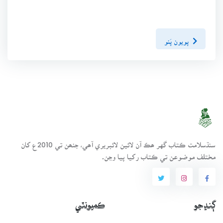
پويون پَنو
سنڌسلامت ڪتاب گهر ھڪ آن لائين لائبريري آھي، جنھن تي 2010ع کان
مختلف موضوعن تي ڪتاب رکيا پيا وڃن.
ڳنڍجو
ڪميونٽي