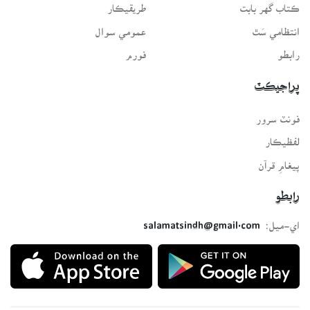
ڪتاب گهر بابت
طريقيڪار
انتظامي سَٿ
عمومي سوال
رابطو
فورم
پراجيڪٽ
فونٽ سرور
لفظيڪار
پيغامِ قرآن
رابطو
اي-ميل:
salamatsindh@gmail.com