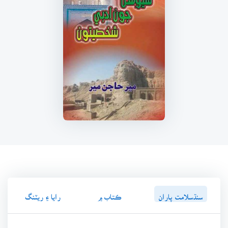
سنڌسلامت پاران
ڪتاب ۾
رايا ۽ ريٽنگ