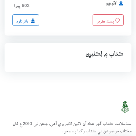
لاٿو ويو
902 ڀيرا
ڊائونلوڊ
پسند ڪريو
ڪتاب ۾ ٽِڪليون
سنڌسلامت ڪتاب گهر ھڪ آن لائين لائبريري آھي، جنھن تي 2010ع کان
مختلف موضوعن تي ڪتاب رکيا پيا وڃن.