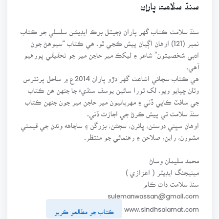
سنڌ سلامت پاران
سنڌ سلامت ڪتاب گهر پاران ڊجيٽل بوڪ ايڊيشن سلسلي جو ڪتاب
نمبر (121) اوهان اڳيان پيش ڪجي ٿو. هي ڪتاب “سيوهڻ جون
ادبي شخصيتون” شاعر ۽ ليکڪ مير حاجن مير جو تحقيقي پورهيو
آهي.
هي ڪتاب سچائي اشاعت گهر دڙو پاران 2014ع ۾ ساحل پرنٽرس
وٽان ڇپايو ويو. لک ٿورا سائين يوسف سنڌيءَ جا جنهن هن ڪتاب
جي سافٽ ڪاپي ڏني ۽ مهربانيون مير حاجن مير جون جنهن ڪتاب
سنڌ سلامت تي پيش ڪرڻ جي اجازت ڏني.
اوهان سڀني دوستن، ڀائرن، سڄڻن، بزرگن ۽ ساڃاهه وندن جي قيمتي
مشورن، راين، صلاحن ۽ رهنمائي جو منتظر.
محمد سليمان وساڻ
مينيجنگ ايڊيٽر ( اعزازي )
سنڌ سلامت ڊاٽ ڪام
sulemanwassan@gmail.com
www.sindhsalamat.com
ڪتاب جو مطالعو ڪريو