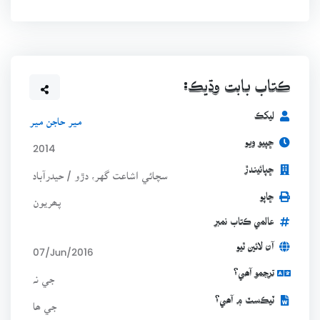
ڪتاب بابت وڌيڪ:
ليکڪ
مير حاجن مير
ڇپيو ويو
2014
ڇپائيندڙ
سچائي اشاعت گهر، دڙو / حيدرآباد
ڇاپو
پھريون
عالمي ڪتاب نمبر
آن لائين ٿيو
07/Jun/2016
ترجمو آھي؟
جي نہ
ٽيڪسٽ ۾ آھي؟
جي ھا