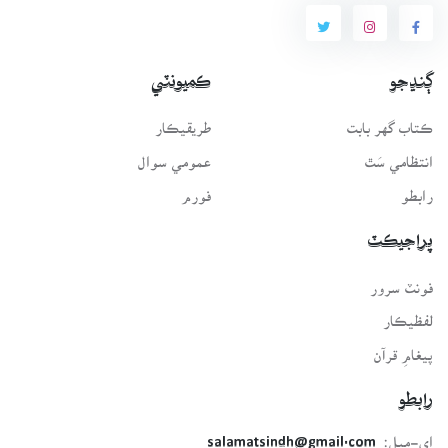
ڳنڍجو
ڪميونٽي
ڪتاب گهر بابت
طريقيڪار
انتظامي سَٿ
عمومي سوال
رابطو
فورم
پراجيڪٽ
فونٽ سرور
لفظيڪار
پيغامِ قرآن
رابطو
اي-ميل:
salamatsindh@gmail.com