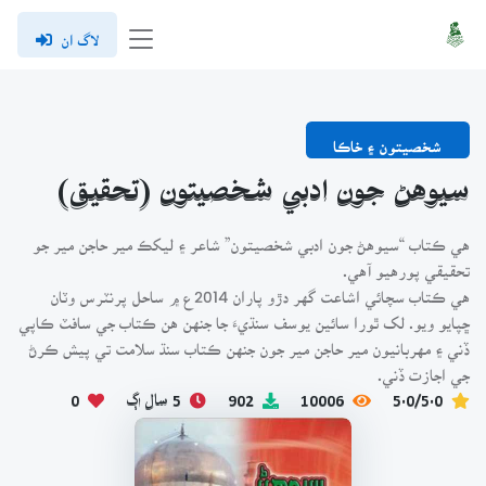
لاگ ان
شخصيتون ۽ خاڪا
سيوهڻ جون ادبي شخصيتون (تحقيق)
هي ڪتاب “سيوهڻ جون ادبي شخصيتون” شاعر ۽ ليکڪ مير حاجن مير جو
تحقيقي پورهيو آهي.
هي ڪتاب سچائي اشاعت گهر دڙو پاران 2014ع ۾ ساحل پرنٽرس وٽان
ڇپايو ويو. لک ٿورا سائين يوسف سنڌيءَ جا جنهن هن ڪتاب جي سافٽ ڪاپي
ڏني ۽ مهربانيون مير حاجن مير جون جنهن ڪتاب سنڌ سلامت تي پيش ڪرڻ
جي اجازت ڏني.
5.0/5.0
10006
902
5 سال اڳ
0