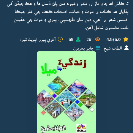
تہ ڪاش اها جاءِ، بازار، بندر وغيره مان پاڻ ڏسان ها ۽ هڪ جيڏن کي
ٻڌايان ها. ڪتاب ۾ موت ۽ حيات، اصحاب ڪھف جي غار جيڪا
افسس شھر ۾ آھي، دين سان دلچسپي، پيري ۽ موت جي حقيتن
بابت مضمون شامل آھن.
4.5/5.0
251
59
آخري ڀيرو اپڊيٽ ٿيو:
الطاف شيخ
ڇاپو پھريون