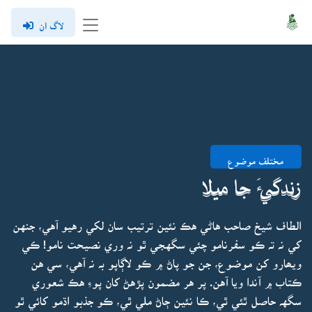
لاگ ان
مختلف موضوع
زندگيءَ جا ميلا
الطاف شيخ صاحب هاڻي هڪ نئين ترتيب سان لکي رهيو آهي، جنهن
کي نہ تہ ڪو سفرنامو چئي سگهجي ٿو نہ وري نصيحت نامو! ڪي
ويھارو کن موضوع، جن جو پاڻ ۾ ڪو لاڳاپو بہ نہ آهي، سي هن
ڪتاب ۾ آندا ويا آهن. پر هر مضمون پڙهڻ کان پوءِ هڪ شعوري
سگهہ حاصل ٿئي ٿي، ڪا نئين ڄاڻ ملي ٿي، ڪو جذبو اڌمو کائي ٿو