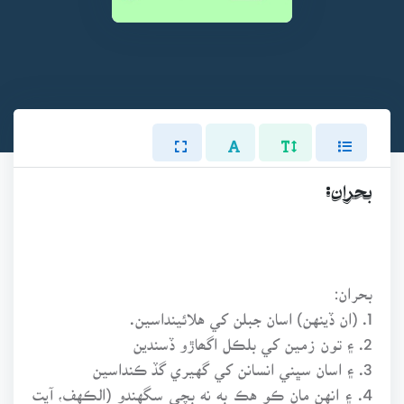
بحران:
بحران:
1. (ان ڏينهن) اسان جبلن کي هلائينداسين.
2. ۽ تون زمين کي بلڪل اگھاڙو ڏسندين
3. ۽ اسان سڀني انسانن کي گهيري گڏ ڪنداسين
4. ۽ انهن مان ڪو هڪ به نه بچي سگهندو (الڪهف، آيت