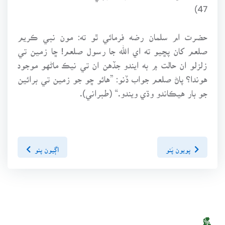
47)
حضرت ام سلمان رضه فرمائي ٿو ته: مون نبي ڪريم
صلعم کان پڇيو ته اي الله جا رسول صلعم! ڇا زمين تي
زلزلو ان حالت ۾ به ايندو جڏهن ان تي نيڪ ماڻهو موجود
هوندا؟ پاڻ صلعم جواب ڏنو: ”هائو ڇو جو زمين تي برائين
جو بار هيڪاندو وڌي ويندو.“ (طبراني).
پويون پَنو
اڳيون پنو