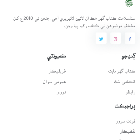
سنڌسلامت ڪتاب گهر ھڪ آن لائين لائبريري آھي، جنھن تي 2010ع کان
مختلف موضوعن تي ڪتاب رکيا پيا وڃن.
ڳنڍجو
ڪميونٽي
ڪتاب گهر بابت
طريقيڪار
انتظامي سَٿ
عمومي سوال
رابطو
فورم
پراجيڪٽ
فونٽ سرور
لفظيڪار
پيغامِ قرآن