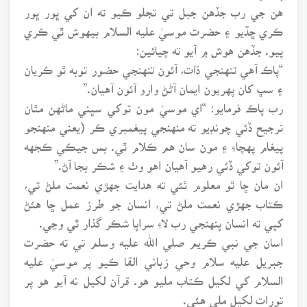
هن جي رب جڏهن جبل تي تجلو ڪيو ته ان کي ڀور ڀور
ڪري ڇڏيو ۽ حضرت موسيٰ عليه السلام بيهوش ٿي ڪري
پيو. جڏهن هوش ۾ آيو ته چيائين:
“پاڪ آهي تنهنجي ذات، آئون تنهنجي حضور توبه ٿو ڪريان
۽ سڀ کان پهريون ايمان آڻڻ وارو آئون آهيان.”
رب پاڪ فرمايو: “اي موسيٰ مون توکي سڀني ماڻهن مٿان
ترجيح ڏئي چونڊيو ته منهنجي پيغمبري ڪر (يعني منهنجو
پيغام پهچاءِ ۽ مون سان هم ڪلام ٿي. بس جيڪي ڪجهه
آئون توکي ڏئي رهيو آهيان اهو وٺ ۽ شڪر بجا آڻ.”
ان مان ڇا ٿو معلوم ٿئي ته هدايت جهڙي نعمت ملڻ تي،
ڪتاب جهڙي نعمت ملڻ تي، انسان جو طرز عمل ڇا هئڻ
کپي ته انسان پنهنجي رب لاءِ سراپا شڪر گذار ٿي وڃي.
اسان جي نبي ڪريم صلي الله عليه وسلم تي ته حضرت
جبريل عليه سلام وحي زباني القا ڪيو پر موسيٰ عليه
السلام کي لکيل ڪتاب مليو هو. قرآن لکيل نه آيو هو پر
تورات لکيل ملي هئي.