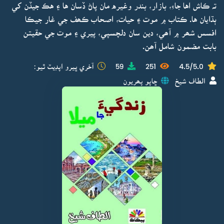
تہ ڪاش اها جاءِ، بازار، بندر وغيره مان پاڻ ڏسان ها ۽ هڪ جيڏن کي
ٻڌايان ها. ڪتاب ۾ موت ۽ حيات، اصحاب ڪھف جي غار جيڪا
افسس شھر ۾ آھي، دين سان دلچسپي، پيري ۽ موت جي حقيتن
بابت مضمون شامل آھن.
4.5/5.0
251
59
آخري ڀيرو اپڊيٽ ٿيو:
الطاف شيخ
ڇاپو پھريون