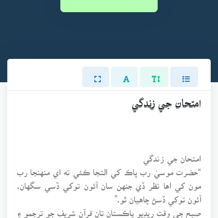
امتحان جي زندگي
امتحان جي زندگي
“حضرت موسيٰ رب پاڪ کي التجا ڪئي ته اي منهنجا رب
مون کي اها نظر ڏي جنهن سان آئون توکي ڏسي سگهان.
آئون توکي ڏسڻ چاهيان ٿو.”
صبح جي وقت ريڊيو پاڪستان تان قرآن شريف جو ترجمو ۽