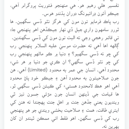
تفسير هلي رهيو هو. هي منهنجو فئوريٽ پروگرام آهي،
جيڪو آئون ڊرائيونگ دوران ٻڌندو هوس.
رب پاڪ فرمايو تون مون کي هرگز نٿو ڏسي سگهين. ها
ٿورو سامهون واري جبل ڏي نهار جيڪڏهن اهو پنهنجي جاءِ
تي قائم رهجي وڃي ته البت تون مون کي ڏسي سگهندين.
ڳالهه اها آهي ته حضرت موسيٰ عليه السلام پنهنجي رب
کي ڇو نه ڏسي سگهيو؟ ۽ دنيا ۾ ڪو ماڻهو پنهنجي رب
کي ڇو نٿو ڏسي سگهي؟ ان ڪري جو دنيا ۾ هر شيءِ
محدود آهي. انسان جي عمر به محدود (Limited) آهي. هن
جون صلاحيتون به محدود آهن ۽ جيڪو خود پاڻ محدود
آهي اهو هڪ لامحدود هستيءَ کي ڪيئن ڏسي سگهي ٿو.
ها قيامت جي ڏينهن انسان جون مڙئي حِسون تيز ٿي
وينديون يعني جڏهن جنت ۾ اهلِ جنت پهچندا ته هنن کي
ايتري طاقت، همت ۽ صلاحيت بخشي ويندي جو هو پنهنجي
رب کي ڏسي سگهن. اهو فقط اتي ممڪن ٿيندو ان کان
پهرين نه.