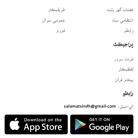
ڪتاب گهر بابت
طريقيڪار
انتظامي سَٿ
عمومي سوال
رابطو
فورم
پراجيڪٽ
فونٽ سرور
لفظيڪار
پيغامِ قرآن
رابطو
اي-ميل:
salamatsindh@gmail.com