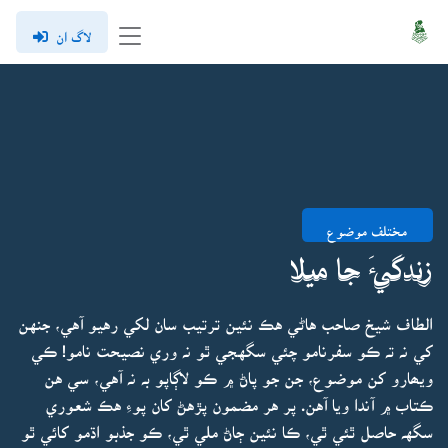
لاگ ان
مختلف موضوع
زندگيءَ جا ميلا
الطاف شيخ صاحب هاڻي هڪ نئين ترتيب سان لکي رهيو آهي، جنهن
کي نہ تہ ڪو سفرنامو چئي سگهجي ٿو نہ وري نصيحت نامو! ڪي
ويھارو کن موضوع، جن جو پاڻ ۾ ڪو لاڳاپو بہ نہ آهي، سي هن
ڪتاب ۾ آندا ويا آهن. پر هر مضمون پڙهڻ کان پوءِ هڪ شعوري
سگهہ حاصل ٿئي ٿي، ڪا نئين ڄاڻ ملي ٿي، ڪو جذبو اڌمو کائي ٿو