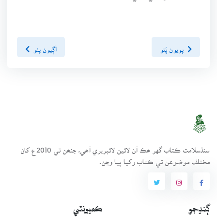
پويون پَنو
اڳيون پنو
سنڌسلامت ڪتاب گهر ھڪ آن لائين لائبريري آھي، جنھن تي 2010ع کان
مختلف موضوعن تي ڪتاب رکيا پيا وڃن.
ڳنڍجو
ڪميونٽي