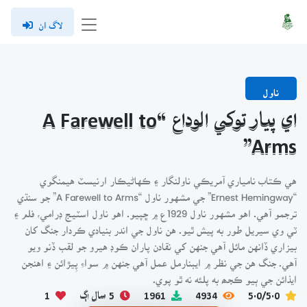
لاگ ان
ناول
اي پيار توکي الوداع “A Farewell to
Arms”
هي ڪتاب نامياري آمريڪي ناولنگار ۽ ڪهاڻيڪار ارنيسٽ هيمنگوي
“Ernest Hemingway” جي مشهور ناول “A Farewell to Arms” جو سنڌي
ترجمو آهي. اهو مشهور ناول 1929ع ۾ ڇپيو. اهو ناول اسٽيج ڊرامي، فلم ۽
ٽي وي سيريل طور به پيش ٿيو. هن ناول جي اندر بنيادي ڪردار جنگ کان
بيزاري ڏانهن مائل آهي جنهن کي نقادن پاران ڪوڊ هيرو جو لقب ڏنو ويو
آهي. جنگ هن جي نظر ۾ ايبنارمل عمل آهي جنهن ۾ سواءِ پِيڙائن ۽ اهنجن
ايذائن جي ٻيو ڪجھ به پلئه نه ٿو پوي.
5.0/5.0
4934
1961
5 سال اڳ
1