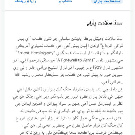
سنڌ سلامت پاران
سنڌ سلامت ڊجيٽل بوڪ ايڊيشن سلسلي جو نئون ڪتاب ”اي پيار
توکي الوداع“ اوهان اڳيان پيش آهي. هي ڪتاب نامياري آمريڪي
ناولنگار ۽ ڪهاڻيڪار ارنيسٽ هيمنگوي “Ernest Hemingway”
جي مشهور ناول “A Farewell to Arms” جو سنڌي ترجمو آهي. اهو
مشهور ناول 1929ع ۾ ڇپيو. اهو ناول اسٽيج ڊرامي، فلم ۽ ٽي وي
سيريل طور به پيش ٿيو. هن ڪتاب جو سنڌيڪار محترم رشيد الله
زهراڻي آهي.
هن ناول جي اندر بنيادي ڪردار جنگ کان بيزاري ڏانهن مائل آهي
جنهن کي نقادن پاران ڪوڊ هيرو جو لقب ڏنو ويو آهي. جنگ هن جي
نظر ۾ ايبنارمل عمل آهي جنهن ۾ سواءِ پِيڙائن ۽ اهنجن ايذائن جي
ٻيو ڪجھ به پلئه نه ٿو پوي، هو ڏيکاري ٿو ته سپاهي ڪيئن نه
اهڙي قسم جي جنگي عمل کان ڪيترا نه بيزار آهن. هينري شروع
کان جنگ کان فرار حاصل ڪرڻ جي چڪر ۾ هجي ٿو، هن کي
جيڪڏهن فرصت ڀريا ڪجھ لمحا جيڪڏهن ملي به وڃن ٿا ته هو