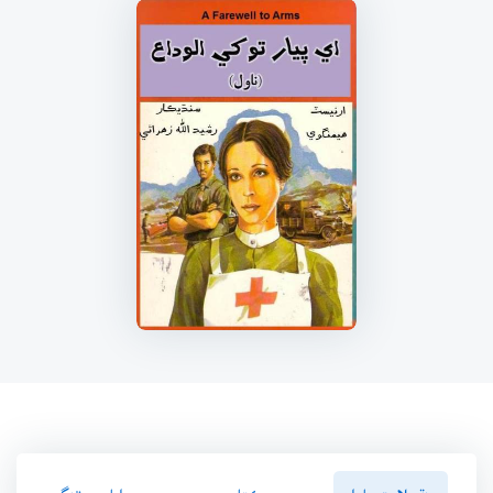
سنڌسلامت پاران
ڪتاب ۾
رايا ۽ ريٽنگ