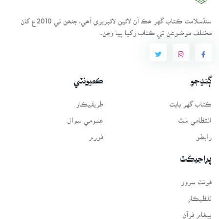
سنڌسلامت ڪتاب گهر ھڪ آن لائين لائبريري آھي، جنھن تي 2010ع کان
مختلف موضوعن تي ڪتاب رکيا پيا وڃن.
ڳنڍجو
ڪميونٽي
ڪتاب گهر بابت
طريقيڪار
انتظامي سَٿ
عمومي سوال
رابطو
فورم
پراجيڪٽ
فونٽ سرور
لفظيڪار
پيغامِ قرآن