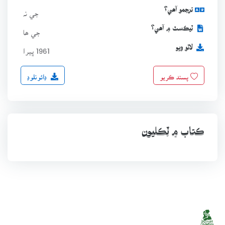
ترجمو آھي؟
جي نہ
ٽيڪسٽ ۾ آھي؟
جي ھا
لاٿو ويو
1961 ڀيرا
ڊائونلوڊ
پسند ڪريو
ڪتاب ۾ ٽِڪليون