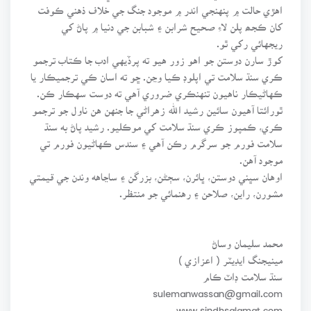
اهڙي حالت ۾ پنهنجي اندر ۾ موجود جنگ جي خلاف ذهني ڪوفت
کان ڪجھ پلن لاءِ صحيح شرابن ۽ شبابن جي دنيا ۾ پاڻ کي
ريجهائي رکي ٿو.
کوڙ سارن دوستن جو اهو زور هيو ته پرڏيهي ادب جا ڪتاب ترجمو
ڪري سنڌ سلامت تي اپلوڊ ڪيا وڃن. ڇو ته اسان ڪي ترجميڪار يا
ڪهاڻيڪار ناهيون تنهنڪري ضروري آهي ته دوست سهڪار ڪن.
ٿورائتا آهيون سائين رشيد الله زهراڻي جا جنهن هن ناول جو ترجمو
ڪري، ڪمپوز ڪري سنڌ سلامت کي موڪليو. رشيد پاڻ به سنڌ
سلامت فورم جو سرگرم رڪن آهي ۽ سندس ڪهاڻيون فورم تي
موجود آهن.
اوهان سڀني دوستن، ڀائرن، سڄڻن، بزرگن ۽ ساڃاهه وندن جي قيمتي
مشورن، راين، صلاحن ۽ رهنمائي جو منتظر.
محمد سليمان وساڻ
مينيجنگ ايڊيٽر ( اعزازي )
سنڌ سلامت ڊاٽ ڪام
sulemanwassan@gmail.com
www.sindhsalamat.com