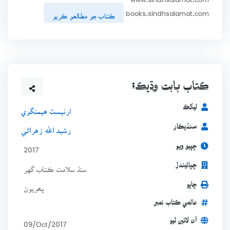
books.sindhsalamat.com
ڪتاب جو مطالعو ڪريو
ڪتاب بابت وڌيڪ:
ليکڪ
ارنيسٽ هيمنگوي
سنڌيڪار
رشيد اللہ زهراڻي
ڇپيو ويو
2017
ڇپائيندڙ
سنڌ سلامت ڪتاب گهر
ڇاپو
پھريون
عالمي ڪتاب نمبر
آن لائين ٿيو
09/Oct/2017