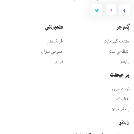
ڳنڍجو
ڪميونٽي
ڪتاب گهر بابت
طريقيڪار
انتظامي سَٿ
عمومي سوال
رابطو
فورم
پراجيڪٽ
فونٽ سرور
لفظيڪار
پيغامِ قرآن
رابطو
اي-ميل: