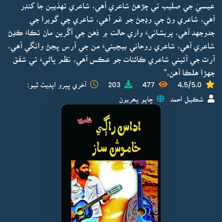
عيسيٰ جي صليب تي چڙهڻ شاعري آهي، شاعري تهذيبن جا کنڊر
آهي، شاعري وڻ جي وڍجڻ جو غم آهي، شاعري چي گويرا جي
جدوجهد آهي، پريشانيءَ واري حالت ۾ ذهن جي آڱرين مان ٺڪاءَ ڪڍڻ
شاعري آهي، شاعري روحاني بيچينيءَ من جي آرس ڀڃڻ وانگي آهي،
آرٽ جي آئيني شاعري ڪائنات جو عڪس آهي، نظم پاڻيءَ تي شفق
جهڙا هلڪا آهن.“
4.5/5.0
477
203
آخري ڀيرو اپڊيٽ ٿيو:
شڪيل احمد
ڇاپو پھريون