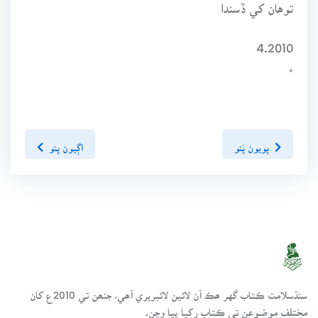
توهان کي ڏسندا
4.2010
ء
پويون پَنو
اڳيون پنو
سنڌسلامت ڪتاب گهر ھڪ آن لائين لائبريري آھي، جنھن تي 2010ع کان
مختلف موضوعن تي ڪتاب رکيا پيا وڃن.