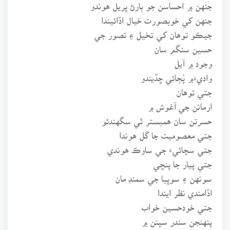
جنهن ۾ احساسن جو ٻارڻ ڀريل هوندو
جنهن کي خوبصورت خيال اڏائيندا
جيڪو توهان کي تخيل ۽ تصور جي
حسين سنگم سان
وجود ۾ آيل
واديءَ۾ پُڄائي ڇڏيندو
جتي توهان
ارمانن جي آغوش ۾
حسرتن سان همبستر ٿي سگهندئو
جتي معصوميت جا گل هوندا
جتي سچائيءَ جي ساوڪ هوندي
جتي پيار جا پنڇي
سونهن ۽ سوڀيا جي سمنڊ مان
اڏامندي نظر ايندا
جتي خودحسين خواب
پنهنجن سندر سپنن ۾