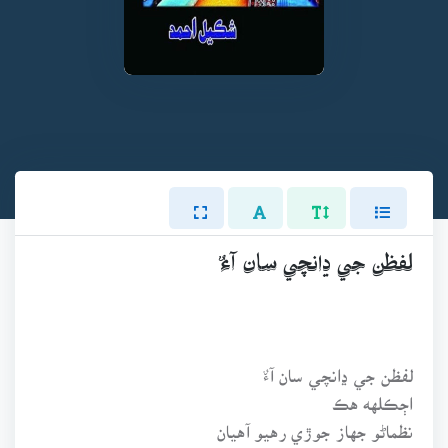
لفظن جي ڍانچي سان آءٌ
لفظن جي ڍانچي سان آءٌ
اڄڪلهه هڪ
نظماڻو جهاز جوڙي رهيو آهيان