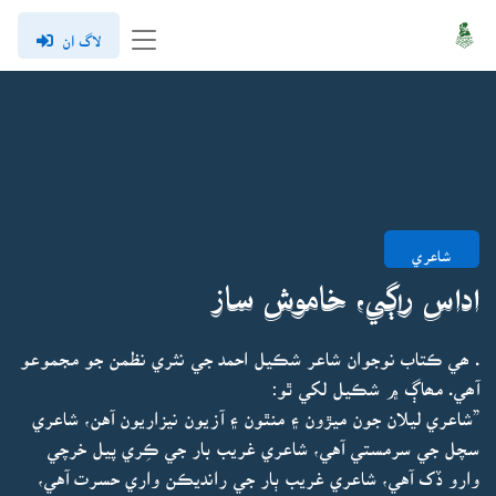
لاگ ان
شاعري
اداس راڳي، خاموش ساز
. ھي ڪتاب نوجوان شاعر شڪيل احمد جي نثري نظمن جو مجموعو
آھي. مھاڳ ۾ شڪيل لکي ٿو:
”شاعري ليلان جون ميڙون ۽ منٿون ۽ آزيون نيزاريون آهن، شاعري
سچل جي سرمستي آهي، شاعري غريب بار جي ڪِري پيل خرچي
وارو ڏک آهي، شاعري غريب ٻار جي رانديڪن واري حسرت آهي،