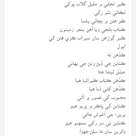
ڪير تحفي ۾ مليل گلاب پوکي
لڪائي نٿو رکي
ڪو هنن ۾ بچائي پئسا
ڪتاب بڻجي ويا آهن بنجر زمينون
ڪير ڳوڙهن سان سيراب ڪري هنن کي
ابول
ڪڏهن ته
ڪتابن جي ڏيڻ وٺڻ جي بهاني
عشق ٿيندا هئا
ڪڏهن ڪتاب ڪيرائبا هيا
ڪڏهن کڻي ڏبا هيا
محبوب کي تصور ۾ آڻي
ڪتابن کي ڀاڪر ۾ ڀربو هيو
پرينءَ جي آغوش ڄاڻي
ڪتابن تي سر رکي سمهبو هيو
ڊائرين سان نه سلڻ جهڙا