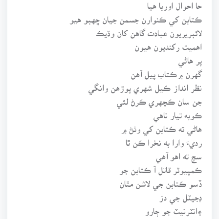
حا احوال اوربا هيا
ڪتابن کي ڪنوارن جسمن جيان ڇهبو هيو
لائبريريون عبادت گاهن کان وڌيڪ
اهميت رکنديون هيون
پر هاڻي
گهرن ۾ڪتاب پيل آهن
نظر انداز ڪيل شهري پوڙهن وانگي
جن سان ڪچهري ڪرڻ لئي
ڪوبه تيار ناهي
هاڻي ته ڪتابن کي وٺڻ ۾
رديءَ وارا به نخرا ڪن ٿا
سچ ته اهو آهي
ڪمپيوٽر قاتل آ ڪتابن جو
ڏسو ڪتابن جي لاشن مٿان
ڊجيٽل جي دز
۽انٽرنيٽ جو ڄارو