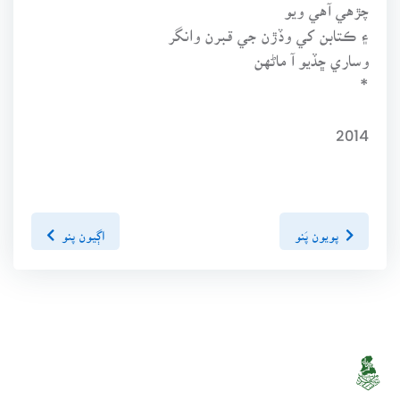
چڙهي آهي ويو
۽ ڪتابن کي وڏڙن جي قبرن وانگر
وساري ڇڏيو آ ماڻهن
*
2014
پويون پَنو
اڳيون پنو