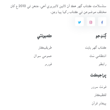
سنڌسلامت ڪتاب گهر ھڪ آن لائين لائبريري آھي، جنھن تي 2010ع کان
مختلف موضوعن تي ڪتاب رکيا پيا وڃن.
ڳنڍجو
ڪميونٽي
ڪتاب گهر بابت
طريقيڪار
انتظامي سَٿ
عمومي سوال
رابطو
فورم
پراجيڪٽ
فونٽ سرور
لفظيڪار
پيغامِ قرآن