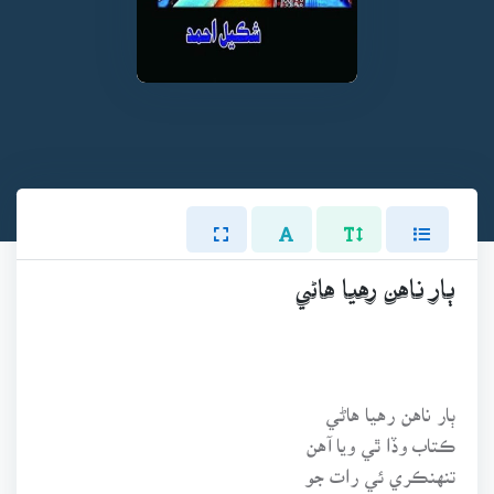
ٻار ناهن رهيا هاڻي
ٻار ناهن رهيا هاڻي
ڪتاب وڏا ٿي ويا آهن
تنهنڪري ئي رات جو