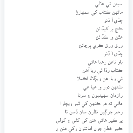
سينن تي هاڻي
ماڻهن ڪتاب کي سمهارڻ
ڇڏي آ ڏنو
ڪڇ ۾ کيڏائڻ
هٿن ۾ ڪڏائڻ
ورق ورق ڪري پرچائڻ
ڇڏي آ ڏنو
ٻار ناهن رهيا هاڻي
ڪتاب وڏا ٿي ويا آهن
ٿي ويا آهن ويڳاڻا اڪيلا
ڪنهن دور ۾ هيا هي
رازدان سهيليون ۽ سرتا
هاڻي ته هر ڪنهن کي ٿيو ويچارا
رحم جوڳين نظرن سان ڏسن ٿا
پر ڪير هاڻي هنن کي کڻي ۽ کولي
ڪير خطن جون امانتون رکي هنن ۾