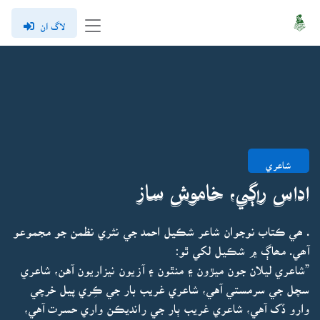
لاگ ان
شاعري
اداس راڳي، خاموش ساز
. ھي ڪتاب نوجوان شاعر شڪيل احمد جي نثري نظمن جو مجموعو
آھي. مھاڳ ۾ شڪيل لکي ٿو:
”شاعري ليلان جون ميڙون ۽ منٿون ۽ آزيون نيزاريون آهن، شاعري
سچل جي سرمستي آهي، شاعري غريب بار جي ڪِري پيل خرچي
وارو ڏک آهي، شاعري غريب ٻار جي رانديڪن واري حسرت آهي،