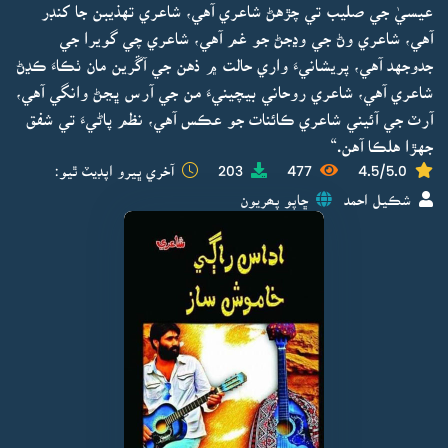
عيسيٰ جي صليب تي چڙهڻ شاعري آهي، شاعري تهذيبن جا کنڊر
آهي، شاعري وڻ جي وڍجڻ جو غم آهي، شاعري چي گويرا جي
جدوجهد آهي، پريشانيءَ واري حالت ۾ ذهن جي آڱرين مان ٺڪاءَ ڪڍڻ
شاعري آهي، شاعري روحاني بيچينيءَ من جي آرس ڀڃڻ وانگي آهي،
آرٽ جي آئيني شاعري ڪائنات جو عڪس آهي، نظم پاڻيءَ تي شفق
جهڙا هلڪا آهن.“
4.5/5.0
477
203
آخري ڀيرو اپڊيٽ ٿيو:
شڪيل احمد
ڇاپو پھريون