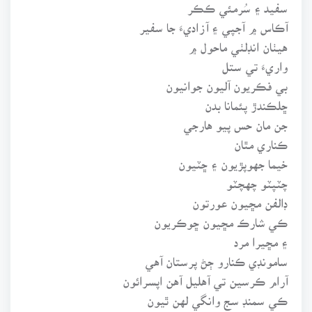
سفيد ۽ سُرمئي ڪڪر
آڪاس ۾ آجپي ۽ آزاديءَ جا سفير
هيٺان انڊلٺي ماحول ۾
واريءَ تي ستل
بي فڪريون آليون جوانيون
ڇلڪندڙ پئمانا بدن
جن مان حس پيو هارجي
ڪناري مٿان
خيما جهوپڙيون ۽ ڇٽيون
چٽپٽو چهچٽو
ڊالفن مڇيون عورتون
ڪي شارڪ مڇيون ڇوڪريون
۽ مڇيرا مرد
سامونڊي ڪنارو ڄڻ پرستان آهي
آرام ڪرسين تي آهليل آهن اپسرائون
ڪي سمنڊ سج وانگي لهن ٿيون