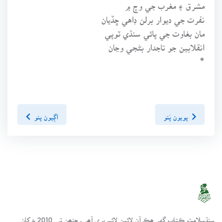
مشرق ۽ مغرب جي وچ ۾
نفرت جي ديوار برلن ڊاهي ڇڏيان
مان بغاوت جي پائي سنڌي ٽوپي
انقلابين جو تاجدار بڻجي وڃان
*
پويون پَنو
اڳيون پنو
سنڌسلامت ڪتاب گهر ھڪ آن لائين لائبريري آھي، جنھن تي 2010ع کان