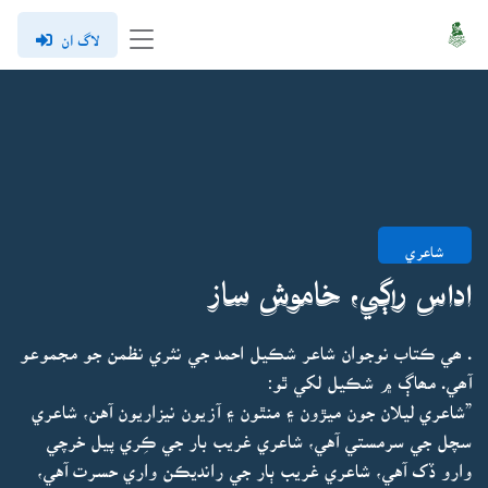
لاگ ان
شاعري
اداس راڳي، خاموش ساز
. ھي ڪتاب نوجوان شاعر شڪيل احمد جي نثري نظمن جو مجموعو
آھي. مھاڳ ۾ شڪيل لکي ٿو:
”شاعري ليلان جون ميڙون ۽ منٿون ۽ آزيون نيزاريون آهن، شاعري
سچل جي سرمستي آهي، شاعري غريب بار جي ڪِري پيل خرچي
وارو ڏک آهي، شاعري غريب ٻار جي رانديڪن واري حسرت آهي،