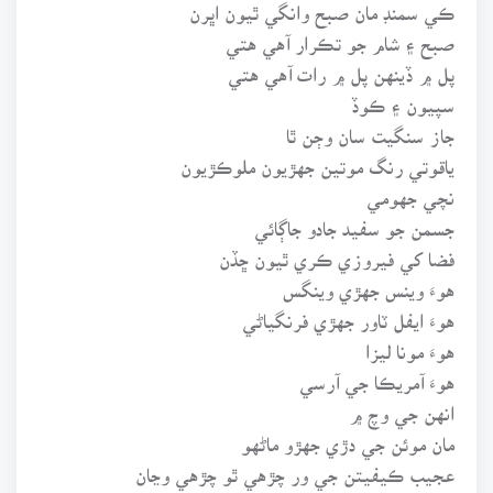
ڪي سمنڊ مان صبح وانگي ٿيون اڀرن
صبح ۽ شام جو تڪرار آهي هتي
پل ۾ ڏينهن پل ۾ رات آهي هتي
سپيون ۽ ڪوڏ
جاز سنگيت سان وڄن ٿا
ياقوتي رنگ موتين جهڙيون ملوڪڙيون
نچي جهومي
جسمن جو سفيد جادو جاڳائي
فضا کي فيروزي ڪري ٿيون ڇڏن
هوءَ وينس جهڙي وينگس
هوءَ ايفل ٽاور جهڙي فرنگياڻي
هوءَ مونا ليزا
هوءَ آمريڪا جي آرسي
انهن جي وچ ۾
مان موئن جي دڙي جهڙو ماڻهو
عجيب ڪيفيتن جي ور چڙهي ٿو چڙهي وڃان