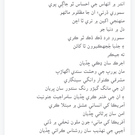
اندر ۾ اتهاس جي احساس ٿو جاڳي پوي
سموري ڌرتيءَ ان جا مظلوم ماڻهو
منهنجي اکين ۾ تري ٿا اچن
دل ۾ دنيا جو
سمورو درد ڌڪ ڌڪ ٿو ڪري
۽ جذبا جُجهڪيوون ٿا کائن
ته جيڪر
اجرڪ سان ڍڪي ڇڏيان
مان يورپ جي وحشت سندي اگهاڙپ
مشرقي ڪنوار وانگي سينگاري
ان جي مانگ گيڙو رنگ سندور سان ڀريان
۽ ان جي ختم ڪري ڇڏيان سامراجيت جنونيت
آمريڪا کي انساني عشق ۾ مبتلا ڪري
امن سان پرڻائي ڇڏيان
آفريڪا کي مانيءَ جون ملون تحفي ۾ ڏئي
آجپي جي تهذيب سان روشناس ڪرائي ڇڏيان