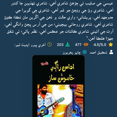
عيسيٰ جي صليب تي چڙهڻ شاعري آهي، شاعري تهذيبن جا کنڊر
آهي، شاعري وڻ جي وڍجڻ جو غم آهي، شاعري چي گويرا جي
جدوجهد آهي، پريشانيءَ واري حالت ۾ ذهن جي آڱرين مان ٺڪاءَ ڪڍڻ
شاعري آهي، شاعري روحاني بيچينيءَ من جي آرس ڀڃڻ وانگي آهي،
آرٽ جي آئيني شاعري ڪائنات جو عڪس آهي، نظم پاڻيءَ تي شفق
جهڙا هلڪا آهن.“
4.5/5.0
477
203
آخري ڀيرو اپڊيٽ ٿيو:
شڪيل احمد
ڇاپو پھريون