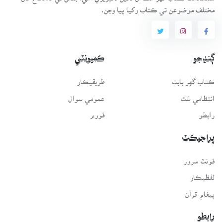
مختلف موضوعن تي ڪتاب رکيا پيا وڃن.
ڳنڍجو
ڪميونٽي
ڪتاب گهر بابت
طريقيڪار
انتظامي سَٿ
عمومي سوال
رابطو
فورم
پراجيڪٽ
فونٽ سرور
لفظيڪار
پيغامِ قرآن
رابطو