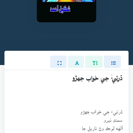
ڌرتيءَ جي خواب جهڙو
ڌرتيءَ جي خواب جهڙو
سمنڊ نيرو
آلهَه لوڪ وڻ ناريل جا