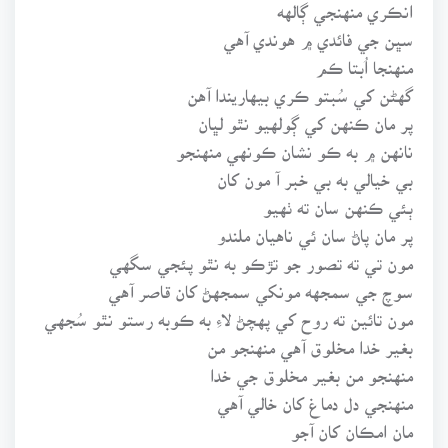
انڪري منهنجي ڳالهه
سڀن جي فائدي ۾ هوندي آهي
منهنجا اُبتا ڪم
گهڻن کي سُبتو ڪري بيهاريندا آهن
پر مان ڪنهن کي ڳولهيو نٿو لڀان
نانهن ۾ به ڪو نشان ڪونهي منهنجو
بي خيالي به بي خبر آ مون کان
ٻئي ڪنهن سان ته ٺهيو
پر مان پاڻ سان ئي ناهيان ملندو
مون تي ته تصور جو تڙڪو به نٿو پئجي سگهي
سوچ جي سمجهه مونکي سمجهڻ کان قاصر آهي
مون تائين ته روح کي پهچڻ لاءِ به ڪوبه رستو نٿو سُجهي
بغير خدا مخلوق آهي منهنجو من
منهنجو من بغير مخلوق جي خدا
منهنجي دل دماغ کان خالي آهي
مان امڪان کان آجو