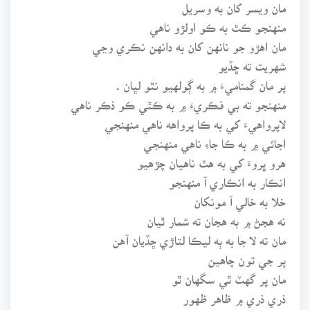
مان ويسر کان به وسريل
منهنجو ڪٿ به ڪو اولڙو ناهي
مان اهڙو جو نانهن کان به دانهن نڪري وڃي
شهريت ته ڇڏيو
پر مان گمناميءَ ۾ به ڳولهيو نٿو لڀان .
منهنجو ته بي فڪريءَ ۾ به ڪٿي ڪو ذڪر ناهي
لاپرواهيءَ کي به ڪا پرواهه ناهي منهنجي
اجائي ۾ به ڪا جاءِ ناهي منهنجي
هرو ڀروءَ کي به هٿ ناهيان چڙهيو
انڪار به انڪاري آ منهنجو
خلا به خالي آ مونکان
نه هجڻ ۾ به هجان ته شمار ٿيان
مان ته لا جا به ٻه ليڪا لتاڙي ڇڏيان آهن
پر جي تون چاهين
مان پر گهٽ ٿي سگهان ٿو
ذري ذري ۾ ظاهر ظهور