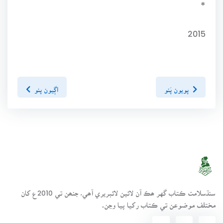
*
2015
پويون پَنو
اڳيون پنو
سنڌسلامت ڪتاب گهر ھڪ آن لائين لائبريري آھي، جنھن تي 2010ع کان
مختلف موضوعن تي ڪتاب رکيا پيا وڃن.