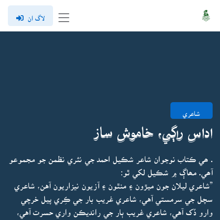
لاگ ان
شاعري
اداس راڳي، خاموش ساز
. ھي ڪتاب نوجوان شاعر شڪيل احمد جي نثري نظمن جو مجموعو
آھي. مھاڳ ۾ شڪيل لکي ٿو:
”شاعري ليلان جون ميڙون ۽ منٿون ۽ آزيون نيزاريون آهن، شاعري
سچل جي سرمستي آهي، شاعري غريب بار جي ڪِري پيل خرچي
وارو ڏک آهي، شاعري غريب ٻار جي رانديڪن واري حسرت آهي،