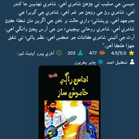
عيسيٰ جي صليب تي چڙهڻ شاعري آهي، شاعري تهذيبن جا کنڊر
آهي، شاعري وڻ جي وڍجڻ جو غم آهي، شاعري چي گويرا جي
جدوجهد آهي، پريشانيءَ واري حالت ۾ ذهن جي آڱرين مان ٺڪاءَ ڪڍڻ
شاعري آهي، شاعري روحاني بيچينيءَ من جي آرس ڀڃڻ وانگي آهي،
آرٽ جي آئيني شاعري ڪائنات جو عڪس آهي، نظم پاڻيءَ تي شفق
جهڙا هلڪا آهن.“
4.5/5.0
477
203
آخري ڀيرو اپڊيٽ ٿيو:
شڪيل احمد
ڇاپو پھريون