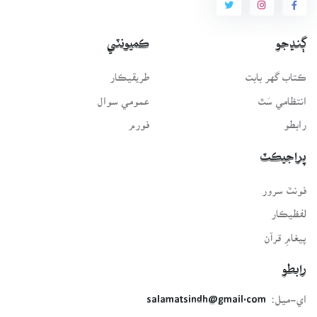
ڳنڍجو
ڪميونٽي
ڪتاب گهر بابت
طريقيڪار
انتظامي سَٿ
عمومي سوال
رابطو
فورم
پراجيڪٽ
فونٽ سرور
لفظيڪار
پيغامِ قرآن
رابطو
اي-ميل:
salamatsindh@gmail.com