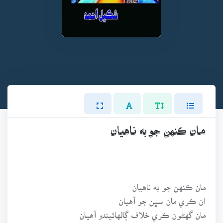
مان ڪنهن جو به ناهيان
مان ڪنهن جو به ناهيان
ان ڪري مان سڀن جو آهيان
مان گهڻون ڪري خلاف ڳالهائيندو آهيان