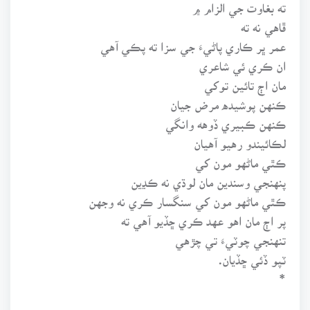
ته بغاوت جي الزام ۾
ڦاهي نه ته
عمر ڀر ڪاري پاڻيءَ جي سزا ته پڪي آهي
ان ڪري ئي شاعري
مان اڄ تائين توکي
ڪنهن پوشيده مرض جيان
ڪنهن ڪبيري ڏوهه وانگي
لڪائيندو رهيو آهيان
ڪٿي ماڻهو مون کي
پنهنجي وسندين مان لوڌي نه ڪڍين
ڪٿي ماڻهو مون کي سنگسار ڪري نه وجهن
پر اڄ مان اهو عهد ڪري ڇڏيو آهي ته
تنهنجي چوٽيءَ تي چڙهي
ٽپو ڏئي ڇڏيان.
*