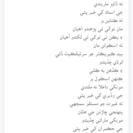
ته ڏاڍو ماريندي
جي استاد کي خبر پئي
ته ڪتابن ۾
مان توکي ئي پڙهندو آهيان
۽ بڪن تي توکي ئي لکندو آهيان
ته اسڪولن مان
بيڊ ڪيريڪٽر جو سرٽيفڪيٽ ڏئي
لوڌي ڇڏيندو
۽ ڪڏهن به ڪٿي
ڪنهن اسڪول ۾
مونکي داخلا نه ملندي
جي وڏيري کي خبر پئي
ته غيرت جو مسئلو سمجهي
پنهنجي ڇاڙتن جي هٿان
مونکي مارائي ڇڏيندو
جي حڪمران کي خبر پئي