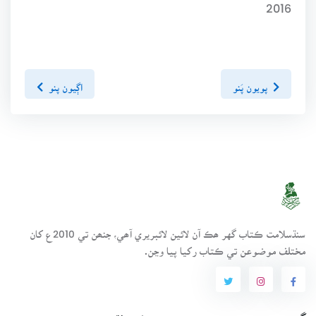
2016
پويون پَنو
اڳيون پنو
سنڌسلامت ڪتاب گهر ھڪ آن لائين لائبريري آھي، جنھن تي 2010ع کان
مختلف موضوعن تي ڪتاب رکيا پيا وڃن.