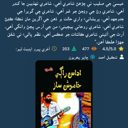
عيسيٰ جي صليب تي چڙهڻ شاعري آهي، شاعري تهذيبن جا کنڊر
آهي، شاعري وڻ جي وڍجڻ جو غم آهي، شاعري چي گويرا جي
جدوجهد آهي، پريشانيءَ واري حالت ۾ ذهن جي آڱرين مان ٺڪاءَ ڪڍڻ
شاعري آهي، شاعري روحاني بيچينيءَ من جي آرس ڀڃڻ وانگي آهي،
آرٽ جي آئيني شاعري ڪائنات جو عڪس آهي، نظم پاڻيءَ تي شفق
جهڙا هلڪا آهن.“
4.5/5.0
477
203
آخري ڀيرو اپڊيٽ ٿيو:
شڪيل احمد
ڇاپو پھريون