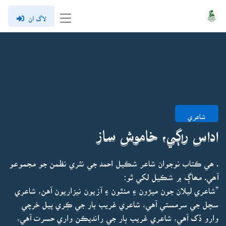
لاگ ان
شاعري
اداس راڳي، خاموش ساز
. ھي ڪتاب نوجوان شاعر شڪيل احمد جي نثري نظمن جو مجموعو
آھي. مھاڳ ۾ شڪيل لکي ٿو:
”شاعري ليلان جون ميڙون ۽ منٿون ۽ آزيون نيزاريون آهن، شاعري
سچل جي سرمستي آهي، شاعري غريب بار جي ڪِري پيل خرچي
وارو ڏک آهي، شاعري غريب ٻار جي رانديڪن واري حسرت آهي،