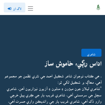
لاگ ان
شاعري
اداس راڳي، خاموش ساز
. ھي ڪتاب نوجوان شاعر شڪيل احمد جي نثري نظمن جو مجموعو
آھي. مھاڳ ۾ شڪيل لکي ٿو:
”شاعري ليلان جون ميڙون ۽ منٿون ۽ آزيون نيزاريون آهن، شاعري
سچل جي سرمستي آهي، شاعري غريب بار جي ڪِري پيل خرچي
وارو ڏک آهي، شاعري غريب ٻار جي رانديڪن واري حسرت آهي،