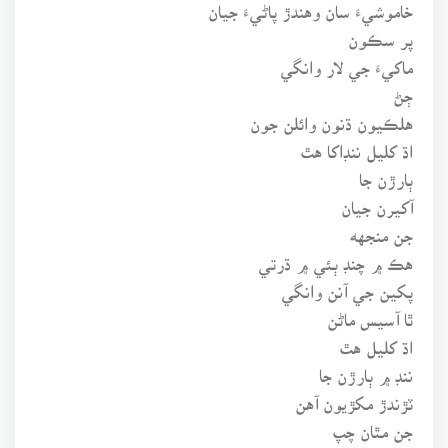
خاموشيءَ سان وهندڙ پاڻيءَ جيان
پر سڪون
ماکيءَ جي لار وانگي
ڄڻ
هلڪيون ڌنون وائلن جون
اڌ کليل ننڊاکا هٿ
ٻارڙن جا
آکيرن جيان
جن منجهه
هڪ ۾ چنڊ ٻئي ۾ ڌرتي
پکين جي آنن وانگي
ٿا آسيس ماڻن
اڌ کليل هٿ
ننڊ ۾ ٻارڙن جا
ٽڙندڙ مکڙيون آهن
جن مٿان چپ