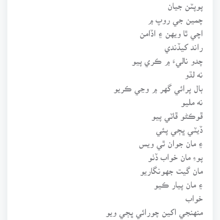
پوپٽن جيان
چمين جي روپ ۾
اچي ٿا ويهن ۽ اڏامن
راند کيڏندي
چدو ناليءَ ۾ ڪري پيو
نه لڌو
بال پرائي گهر ۾ وڃي ڪريو
نه مليو
ڦوڪڻو ڦاٽي پيو
ڏيٽي ڀڄي پئي
۽ مان جوان ٿي ويس
پوءِ مان خواب ڏٺو
مان گيت جهونگاريو
۽ مان پيار ڪيو
خواب
منهنجي اکين چورائي ڀڄي ويو