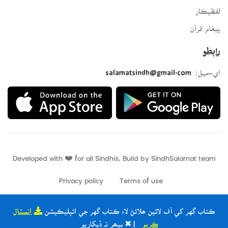
لفظيڪار
پيغامِ قرآن
رابطو
اي-ميل:
salamatsindh@gmail.com
Developed with ❤️ for all Sindhis. Build by
SindhSalamat
team
Privacy policy
Terms of use
ڪتاب گهر کي آف لائين ھلائڻ لاءِ ڪتاب گهر جي ائپليڪيشن
انسٽال
ڪريو
| ✖ ٻيھر نہ ڏيکاريو