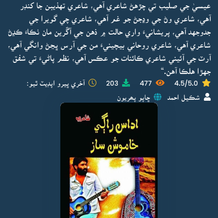
عيسيٰ جي صليب تي چڙهڻ شاعري آهي، شاعري تهذيبن جا کنڊر
آهي، شاعري وڻ جي وڍجڻ جو غم آهي، شاعري چي گويرا جي
جدوجهد آهي، پريشانيءَ واري حالت ۾ ذهن جي آڱرين مان ٺڪاءَ ڪڍڻ
شاعري آهي، شاعري روحاني بيچينيءَ من جي آرس ڀڃڻ وانگي آهي،
آرٽ جي آئيني شاعري ڪائنات جو عڪس آهي، نظم پاڻيءَ تي شفق
جهڙا هلڪا آهن.“
4.5/5.0
477
203
آخري ڀيرو اپڊيٽ ٿيو:
شڪيل احمد
ڇاپو پھريون