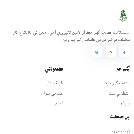
سنڌسلامت ڪتاب گهر ھڪ آن لائين لائبريري آھي، جنھن تي 2010ع کان
مختلف موضوعن تي ڪتاب رکيا پيا وڃن.
ڳنڍجو
ڪميونٽي
ڪتاب گهر بابت
طريقيڪار
انتظامي سَٿ
عمومي سوال
رابطو
فورم
پراجيڪٽ
فونٽ سرور