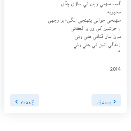
گيت منهني زبان ئي ساڙي ڇڏي
محبوبه
منهنجي جواني پنهنجي انگيءَ ۾ وجهي
۽ خوشين کي ور ۾ لڪائي
مون سان ڦٽائي هلي وئي
زندگي ائين ئي جلي وئي
*
2014
پويون پَنو
اڳيون پنو