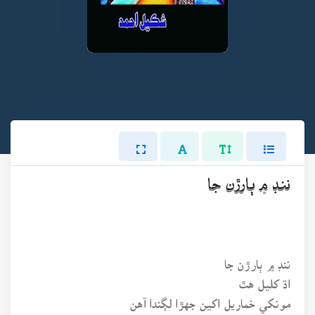
ننڊ ۾ ٻارڙن جا
ننڊ ۾ ٻارڙن جا
اڌ کليل هٿ
مونکي خماريل اکين جهڙا لڳندا آهن