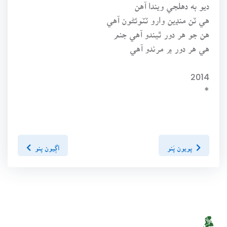
ديو به دهلجي ويندا آهن
هي ٽن منڍين وارو ٽٽوئڻون آهي
هن جو هر دور ٿيندو آهي جنم
هي هر دور ۾ مرندو آهي
2014
*
پويون پَنو
اڳيون پنو