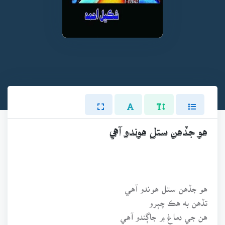
هو جڏهن ستل هوندو آهي
هو جڏهن ستل هوندو آهي
تڏهن به هڪ چٻرو
هن جي دماغ ۾ جاڳندو آهي