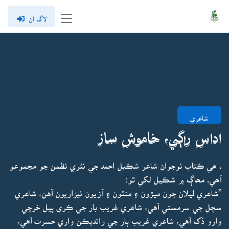
لاگ ان
شاعري
اداس راڳي، خاموش ساز
. ھي ڪتاب نوجوان شاعر شڪيل احمد جي نثري نظمن جو مجموعو
آھي. مھاڳ ۾ شڪيل لکي ٿو:
”شاعري ليلان جون ميڙون ۽ منٿون ۽ آزيون نيزاريون آهن، شاعري
سچل جي سرمستي آهي، شاعري غريب بار جي ڪِري پيل خرچي
وارو ڏک آهي، شاعري غريب ٻار جي رانديڪن واري حسرت آهي،