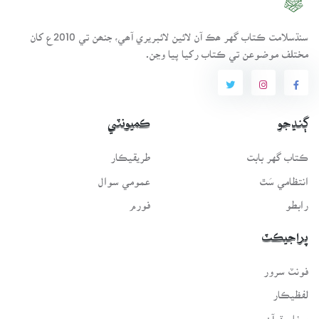
سنڌسلامت ڪتاب گهر ھڪ آن لائين لائبريري آھي، جنھن تي 2010ع کان
مختلف موضوعن تي ڪتاب رکيا پيا وڃن.
ڳنڍجو
ڪميونٽي
ڪتاب گهر بابت
طريقيڪار
انتظامي سَٿ
عمومي سوال
رابطو
فورم
پراجيڪٽ
فونٽ سرور
لفظيڪار
پيغامِ قرآن