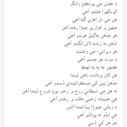
۽ ڪتن جي ڀونڪڻ وانگر
کونگهرا هڻندو آهي
هن جي دل اهڙي گُفا آهي
جنهن ۾ هزارين چمڙا رهند آهن
هو جڏهن جاڳيل هوندو آهي
تڏهن به زنده لاش لڳندو آهي
هو ويرانيءَ جي وحشت
۽ موت جو جسمو آهي
ڪنهن جا به به ٽهڪ
هن کان برداشت ناهن ٿيندا
جڏهن ٻين کي مسڪرائيندي ڏسندو آهي
ته هن جي شيطاني روح ۾ زخم پوڻ شروع ٿيندا آهن
هي هميشه زخمي حالت ۾ رهندو آهي
۽ وبائي جيوڙا پيا ٽمندا اٿس
هي ايڏو ته ڀوائتو آهي
جو هن کي ڏسي