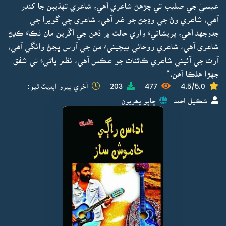
عيسيٰ جي صليب تي چڙهڻ شاعري آهي، شاعري تهذيبن جا کنڊر
آهي، شاعري وڻ جي وڍجڻ جو غم آهي، شاعري چي گويرا جي
جدوجهد آهي، پريشانيءَ واري حالت ۾ ذهن جي آڱرين مان ٺڪاءَ ڪڍڻ
شاعري آهي، شاعري روحاني بيچينيءَ من جي آرس ڀڃڻ وانگي آهي،
آرٽ جي آئيني شاعري ڪائنات جو عڪس آهي، نظم پاڻيءَ تي شفق
جهڙا هلڪا آهن.“
4.5/5.0
477
203
آخري ڀيرو اپڊيٽ ٿيو:
شڪيل احمد
ڇاپو پھريون