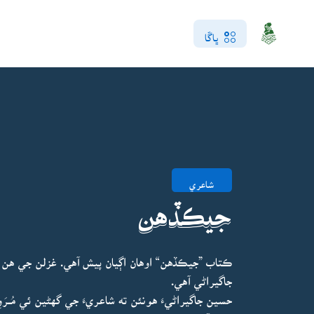
ڀاڱا
شاعري
جيڪڏهن
ڪتاب ”جيڪڏهن“ اوهان اڳيان پيش آهي. غزلن جي هن
جاگيراڻي آهي.
حسين جاگيراڻيءَ هونئن ته شاعريءَ جي گهڻين ئي مُــر