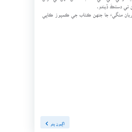
 تي دستڪَ ڏيندو.
 پبليڪيشن جي سرواڻ قربان منگيءَ جا جنهن ڪتاب جي ڪمپوز ڪاپي
اڳيون پنو