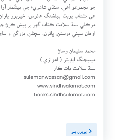
جو مجموعو آهي. سنڌي شاعريءَ جي بيشُمار آوازن
موڪلي سنڌ سلامت ڪتاب گهر ۾ پيش ڪرڻ جي 
اوهان سڀني دوستن، ڀائرن، سڄڻن، بزرگن ۽ ساڃ
محمد سليمان وساڻ
مينيجنگ ايڊيٽر ( اعزازي )
سنڌ سلامت ڊاٽ ڪام
sulemanwassan@gmail.com
www.sindhsalamat.com
books.sindhsalamat.com
پويون پَنو