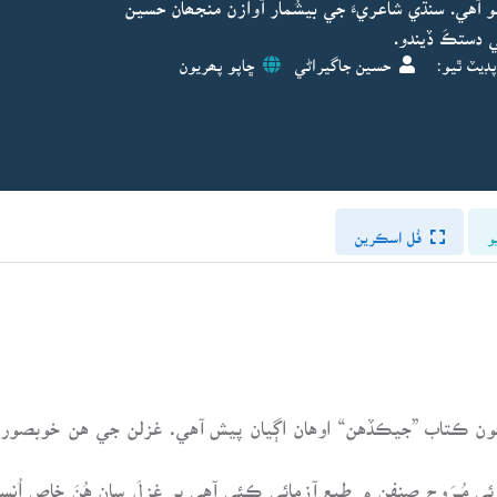
آهي. سنڌي شاعريءَ جي بيشُمار آوازن منجھان حسين
ي دستڪَ ڏيندو.
پڊيٽ ٿيو:
حسين جاگيراڻي
ڇاپو پھريون
و
فُل اسڪرين
ون ڪتاب ”جيڪڏهن“ اوهان اڳيان پيش آهي. غزلن جي هن خوبصورت
ئي مُــرَوِج صنفن ۾ طبع آزمائي ڪئي آهي پر غزلَ سان هُنَ خاص اُ