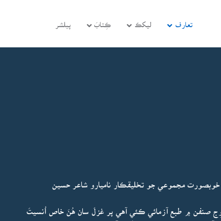
تعارف
ليکڪ
ڪِتابَ
پبلشر
 خوبصورت مجموعي جو تخليقڪار ناميارو شاعر حسين
َوِج صنفن ۾ طبع آزمائي ڪئي آهي پر غزلَ سان هُنَ خاص اُنسيتَ