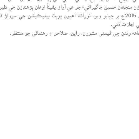
 منجھان حسين جاگيراڻيءَ جو هي آواز يقيناً اوهان پڙهندڙن جي دلين
هي ڪتاب پوپٽ پبلشنگ هائوس، خيرپور پاران 2015ع ۾ ڇپايو ويو. ٿورائتا آهيون پوپٽ
اجازت ڏني.
اهه وندن جي قيمتي مشورن، راين، صلاحن ۽ رهنمائي جو منتظر.