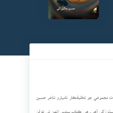
 مجموعي جو تخليقڪار ناميارو شاعر حسين
نسيتَ رَکي آهي. هي ڪتاب سندس انهن ئي غزلن