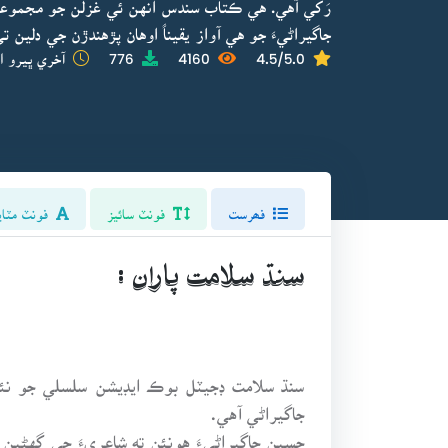
رَکي آهي. هي ڪتاب سندس انهن ئي غزلن جو مجموعو 
جاگيراڻيءَ جو هي آواز يقيناً اوهان پڙهندڙن جي دلين ت
4.5/5.0
4160
776
آخري ڀيرو ا
فھرست
فونٽ سائيز
فونٽ مٽاي
سنڌ سلامت پاران :
سنڌ سلامت ڊجيٽل بوڪ ايڊيشن سلسلي جو نئ
جاگيراڻي آهي.
حسين جاگيراڻيءَ هونئن ته شاعريءَ جي گهڻين 