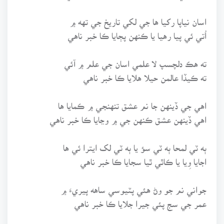
اسان نياپا رکيا ها جي لکي تاريخ جي تهه ۾
اُتي ئي پيا رهيا يا ڪنهن پڄايا ڪا خبر ناهي
ته هڪ دلچسپ لا علمي اسان جي علم ۾ آئي
ته ڪيڏا عالمن حيلا هلايا ڪا خبر ناهي
اهي جي ڏينهن جا نم عشق تنهنجي ۾ ڪمايا ها
اهي ڏينهن عشق ڪنهن جي ۾ وڃايا ڪا خبر ناهي
ٻه ٽي لمحا ٻه ٽي سؤ يا ٻه ٽي لک ايترا ئي ها
اجايا وِيا يا ڪاٿي ٿيا سجايا ڪا خبر ناهي
جواني نم جو وڻ هئي پٽيوسي ساهه پيريءَ ۾
عمر جي سج پئي جيرا جلايا ڪا خبر ناهي