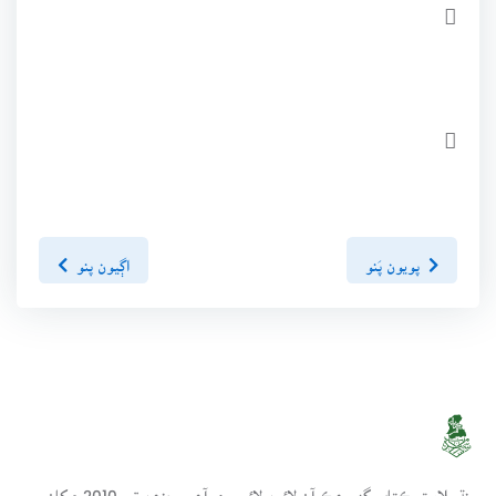


پويون پَنو
اڳيون پنو
سنڌسلامت ڪتاب گهر ھڪ آن لائين لائبريري آھي، جنھن تي 2010ع کان