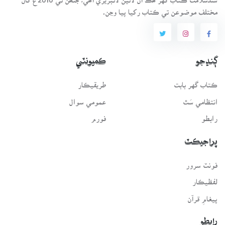
مختلف موضوعن تي ڪتاب رکيا پيا وڃن.
ڳنڍجو
ڪميونٽي
ڪتاب گهر بابت
طريقيڪار
انتظامي سَٿ
عمومي سوال
رابطو
فورم
پراجيڪٽ
فونٽ سرور
لفظيڪار
پيغامِ قرآن
رابطو