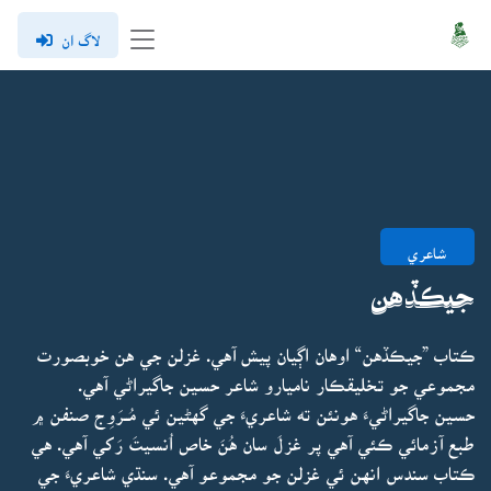
لاگ ان
شاعري
جيڪڏهن
ڪتاب ”جيڪڏهن“ اوهان اڳيان پيش آهي. غزلن جي هن خوبصورت
مجموعي جو تخليقڪار ناميارو شاعر حسين جاگيراڻي آهي.
حسين جاگيراڻيءَ هونئن ته شاعريءَ جي گهڻين ئي مُــرَوِج صنفن ۾
طبع آزمائي ڪئي آهي پر غزلَ سان هُنَ خاص اُنسيتَ رَکي آهي. هي
ڪتاب سندس انهن ئي غزلن جو مجموعو آهي. سنڌي شاعريءَ جي