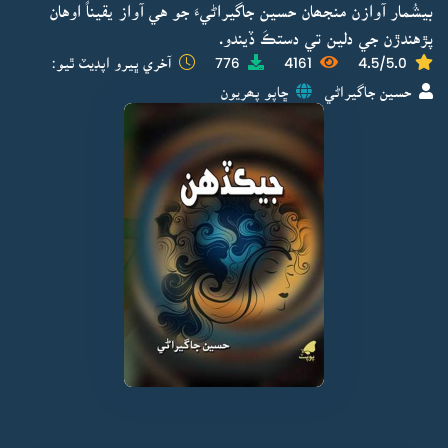
بيشُمار آوازن منجھان حسين جاگيراڻيءَ جو هي آواز يقيناً اوهان
پڙهندڙن جي دلين تي دستڪَ ڏيندو.
4.5/5.0
4161
776
آخري ڀيرو اپڊيٽ ٿيو:
حسين جاگيراڻي
ڇاپو پھريون