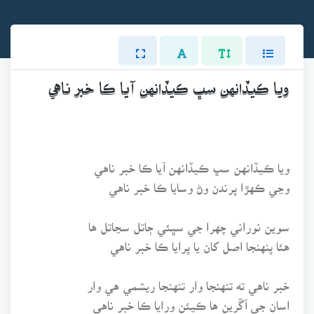
ويا ڪيڏانهن سڀ ڪيڏانهن آيا ڪا خبر ناهي
ويا ڪيڏانهن سڀ ڪيڏانهن آيا ڪا خبر ناهي
وڃي ڪهڙا پرندن وڻ وسايا ڪا خبر ناهي
سوين نوراني چهرا جي سڀئي ڄاتل سڃاتل ها
هئا پنهنجا اصل کان يا پرايا ڪا خبر ناهي
خبر ناهي ته تنهنجا وار تنهنجا ريشمي هي وار
اسان جي آڱرين ها ڪيئن ورايا ڪا خبر ناهي