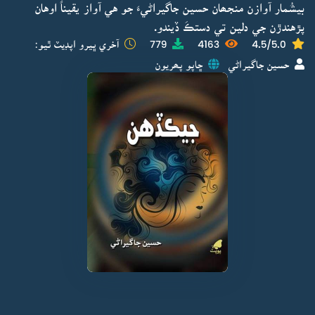
بيشُمار آوازن منجھان حسين جاگيراڻيءَ جو هي آواز يقيناً اوهان
پڙهندڙن جي دلين تي دستڪَ ڏيندو.
4.5/5.0
4163
779
آخري ڀيرو اپڊيٽ ٿيو:
حسين جاگيراڻي
ڇاپو پھريون