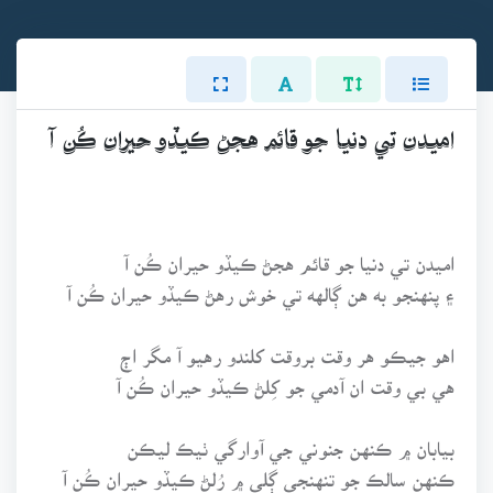
اميدن تي دنيا جو قائم هجڻ ڪيڏو حيران ڪُن آ
اميدن تي دنيا جو قائم هجڻ ڪيڏو حيران ڪُن آ
۽ پنهنجو به هن ڳالهه تي خوش رهڻ ڪيڏو حيران ڪُن آ
اهو جيڪو هر وقت بروقت کلندو رهيو آ مگر اڄ
هي بي وقت ان آدمي جو کِلڻ ڪيڏو حيران ڪُن آ
بيابان ۾ ڪنهن جنوني جي آوارگي ٺيڪ ليڪن
ڪنهن سالڪ جو تنهنجي ڳلي ۾ رُلڻ ڪيڏو حيران ڪُن آ