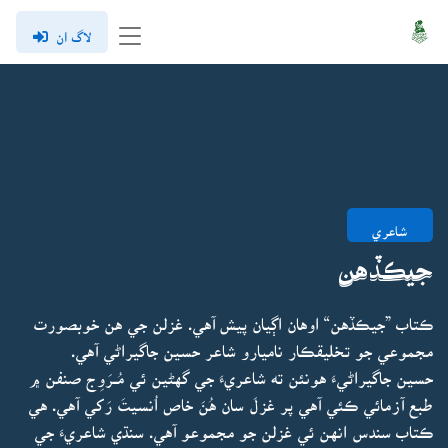
لاگ ان
شاعري
جيڪڏهن
ڪتاب ”جيڪڏهن“ اوهان اڳيان پيش آهي. غزلن جي هن خوبصورت
مجموعي جو تخليقڪار ناميارو شاعر حسين جاگيراڻي آهي.
حسين جاگيراڻيءَ هونئن ته شاعريءَ جي گهڻين ئي مُــرَوِج صنفن ۾
طبع آزمائي ڪئي آهي پر غزلَ سان هُنَ خاص اُنسيتَ رَکي آهي. هي
ڪتاب سندس انهن ئي غزلن جو مجموعو آهي. سنڌي شاعريءَ جي