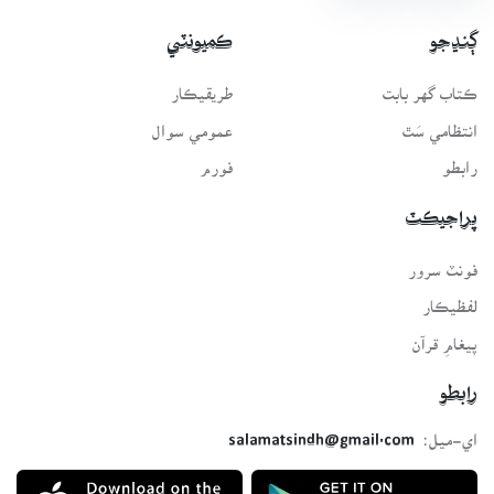
ڳنڍجو
ڪميونٽي
ڪتاب گهر بابت
طريقيڪار
انتظامي سَٿ
عمومي سوال
رابطو
فورم
پراجيڪٽ
فونٽ سرور
لفظيڪار
پيغامِ قرآن
رابطو
اي-ميل:
salamatsindh@gmail.com