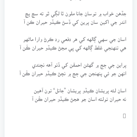
جڏهن خواب ۾ توسان جانا ملون ٿا لڳي ٿو ته سچ پچ
اندر جي اکين سان پرين کي ڏسڻ ڪيڏو حيران ڪن آ
اسان جي سهي ڳالهه کي هر دفعي رد ڪرڻ وارا ماڻهو
هي تنهنجي غلط ڳالهه کي ڀي مڃڻ ڪيڏو حيران ڪُن آ
پراين جي ڄڃ ۾ گهڻن احمقن کي ڏٺو آهه نچندي
انهن جو ئي پنهنجن جي ڄڃ ۾ نچڻ ڪيڏو حيران ڪُن آ
اسان لئه پريشان ڪيڏو پريشان ”جانل“ تون آهين
نه حيران تولئه اسان جو هجڻ ڪيڏو حيران ڪُن آ
