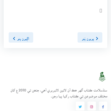

پويون پَنو
اڳيون پنو
سنڌسلامت ڪتاب گهر ھڪ آن لائين لائبريري آھي، جنھن تي 2010ع کان
مختلف موضوعن تي ڪتاب رکيا پيا وڃن.