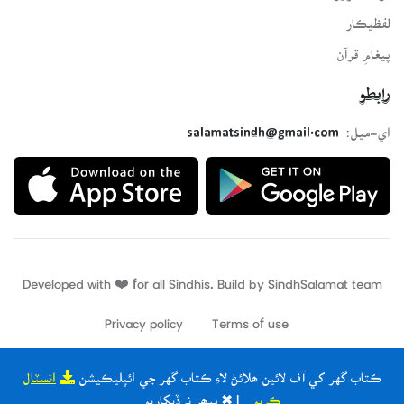
لفظيڪار
پيغامِ قرآن
رابطو
اي-ميل:
salamatsindh@gmail.com
Developed with ❤️ for all Sindhis. Build by
SindhSalamat
team
Privacy policy
Terms of use
ڪتاب گهر کي آف لائين ھلائڻ لاءِ ڪتاب گهر جي ائپليڪيشن
انسٽال
ڪريو
| ✖ ٻيھر نہ ڏيکاريو