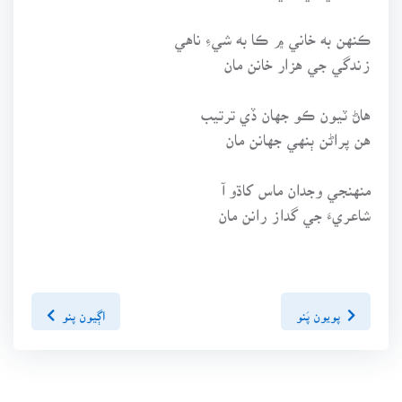
ڪنهن به خاني ۾ ڪا به شيءِ ناهي
زندگي جي هزار خانن مان
هاڻ ٽيون ڪو جهان ڏي ترتيب
هن پراڻن ٻنهي جهانن مان
منهنجي وجدان ماس کاڌو آ
شاعريءَ جي گداز رانن مان
پويون پَنو
اڳيون پنو