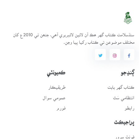
سنڌسلامت ڪتاب گهر ھڪ آن لائين لائبريري آھي، جنھن تي 2010ع کان
مختلف موضوعن تي ڪتاب رکيا پيا وڃن.
ڳنڍجو
ڪميونٽي
ڪتاب گهر بابت
طريقيڪار
انتظامي سَٿ
عمومي سوال
رابطو
فورم
پراجيڪٽ
فونٽ سرور