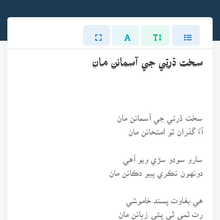
سخت ڌرتي جي آسمانن مان
سخت ڌرتي جي آسمانن مان
آءٌ گذران ٿو امتحانن مان
سارو سودو سڙي ويو آهي
دونهون نڪري پيو دڪانن مان
هي بغاوت پسند خاموشي
رت ٽمي ٿي پئي زبانن مان