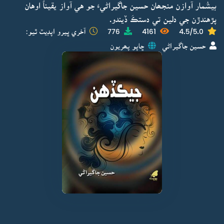
بيشُمار آوازن منجھان حسين جاگيراڻيءَ جو هي آواز يقيناً اوهان
پڙهندڙن جي دلين تي دستڪَ ڏيندو.
4.5/5.0
4161
776
آخري ڀيرو اپڊيٽ ٿيو:
حسين جاگيراڻي
ڇاپو پھريون