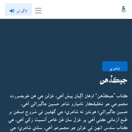
لاگ ان
شاعري
جيڪڏهن
ڪتاب ”جيڪڏهن“ اوهان اڳيان پيش آهي. غزلن جي هن خوبصورت
مجموعي جو تخليقڪار ناميارو شاعر حسين جاگيراڻي آهي.
حسين جاگيراڻيءَ هونئن ته شاعريءَ جي گهڻين ئي مُــرَوِج صنفن ۾
طبع آزمائي ڪئي آهي پر غزلَ سان هُنَ خاص اُنسيتَ رَکي آهي. هي
ڪتاب سندس انهن ئي غزلن جو مجموعو آهي. سنڌي شاعريءَ جي