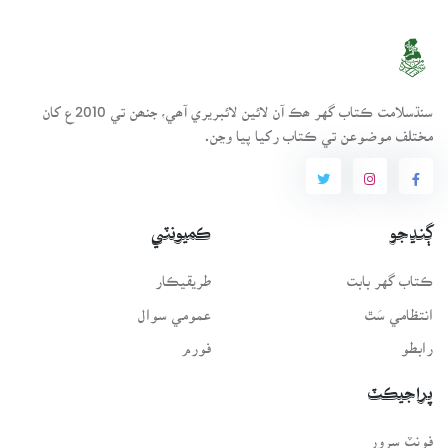
سنڌسلامت ڪتاب گهر ھڪ آن لائين لائبريري آھي، جنھن تي 2010ع کان
مختلف موضوعن تي ڪتاب رکيا پيا وڃن.
ڳنڍجو
ڪميونٽي
ڪتاب گهر بابت
طريقيڪار
انتظامي سَٿ
عمومي سوال
رابطو
فورم
پراجيڪٽ
فونٽ سرور