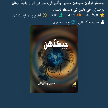
بيشُمار آوازن منجھان حسين جاگيراڻيءَ جو هي آواز يقيناً اوهان
پڙهندڙن جي دلين تي دستڪَ ڏيندو.
4.5/5.0
4159
776
آخري ڀيرو اپڊيٽ ٿيو:
حسين جاگيراڻي
ڇاپو پھريون