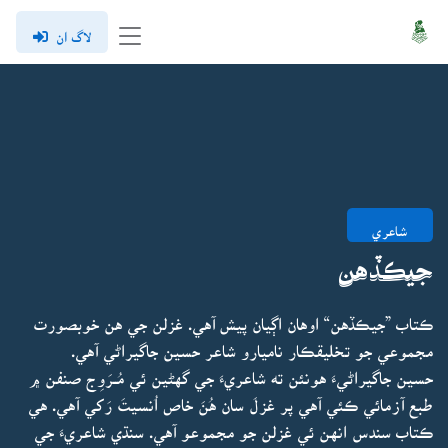
لاگ ان
شاعري
جيڪڏهن
ڪتاب ”جيڪڏهن“ اوهان اڳيان پيش آهي. غزلن جي هن خوبصورت
مجموعي جو تخليقڪار ناميارو شاعر حسين جاگيراڻي آهي.
حسين جاگيراڻيءَ هونئن ته شاعريءَ جي گهڻين ئي مُــرَوِج صنفن ۾
طبع آزمائي ڪئي آهي پر غزلَ سان هُنَ خاص اُنسيتَ رَکي آهي. هي
ڪتاب سندس انهن ئي غزلن جو مجموعو آهي. سنڌي شاعريءَ جي