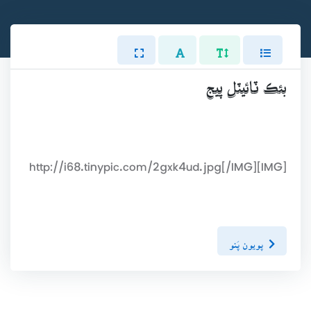
بئڪ ٽائيٽل پيج
[IMG]http://i68.tinypic.com/2gxk4ud.jpg[/IMG]
پويون پَنو