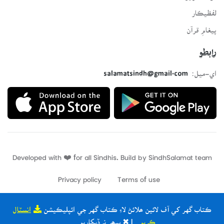
لفظيڪار
پيغامِ قرآن
رابطو
اي-ميل:
salamatsindh@gmail.com
Developed with ❤️ for all Sindhis. Build by
SindhSalamat
team
Privacy policy
Terms of use
ڪتاب گهر کي آف لائين ھلائڻ لاءِ ڪتاب گهر جي ائپليڪيشن
انسٽال
ڪريو
| ✖ ٻيھر نہ ڏيکاريو