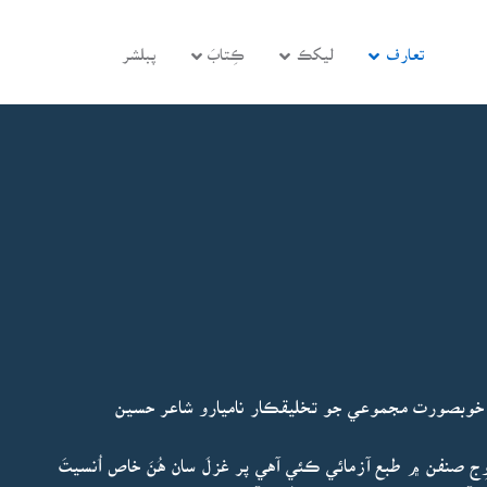
تعارف
ليکڪ
ڪِتابَ
پبلشر
 خوبصورت مجموعي جو تخليقڪار ناميارو شاعر حسين
َوِج صنفن ۾ طبع آزمائي ڪئي آهي پر غزلَ سان هُنَ خاص اُنسيتَ