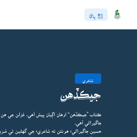
ڀاڱا
شاعري
جيڪڏهن
ڪتاب ”جيڪڏهن“ اوهان اڳيان پيش آهي. غزلن جي هن
جاگيراڻي آهي.
حسين جاگيراڻيءَ هونئن ته شاعريءَ جي گهڻين ئي مُــر