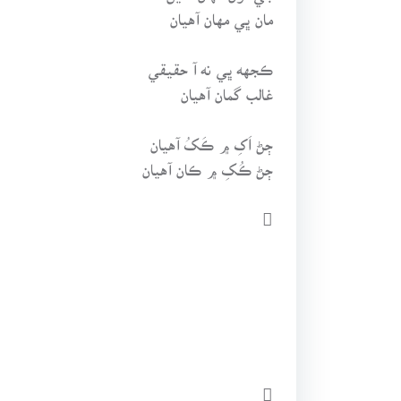
مان ڀي مهان آهيان
ڪجهه ڀي نه آ حقيقي
غالب گمان آهيان
ڄڻ اَکِ ۾ ڪَکُ آهيان
ڄڻ ڪُکِ ۾ ڪان آهيان

