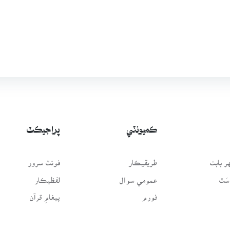
ڪميونٽي
پراجيڪٽ
 بابت
طريقيڪار
فونٽ سرور
سَٿ
عمومي سوال
لفظيڪار
فورم
پيغامِ قرآن