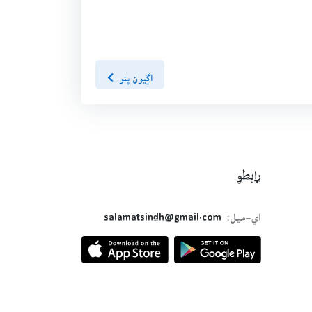
اڳيون پنو
رابطو
اي-ميل:
salamatsindh@gmail.com