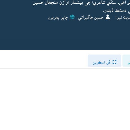
آهي. سنڌي شاعريءَ جي بيشُمار آوازن منجھان حسين
ي دستڪَ ڏيندو.
ڊيٽ ٿيو:
حسين جاگيراڻي
ڇاپو پھريون
و
فُل اسڪرين