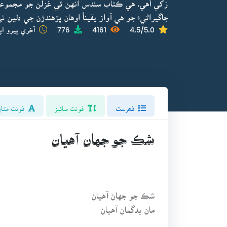
رَکي آهي. هي ڪتاب سندس انهن ئي غزلن جو مجموعو 
جاگيراڻيءَ جو هي آواز يقيناً اوهان پڙهندڙن جي دلين ت
4.5/5.0
4161
776
آخري ڀيرو اپ
فھرست
فونٽ سائيز
فونٽ مٽاي
شڪ جو جهان آهيان
شڪ جو جهان آهيان
مان بدگمان آهيان