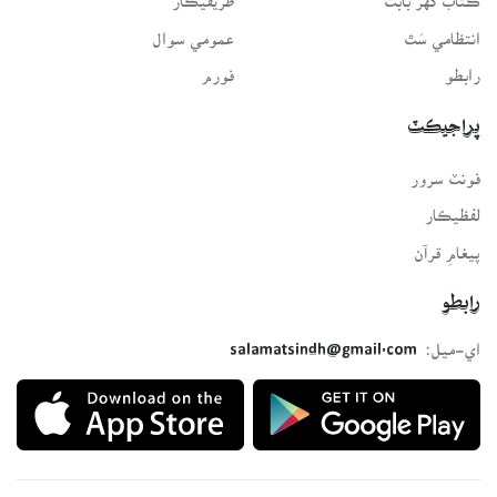
انتظامي سَٿ
عمومي سوال
رابطو
فورم
پراجيڪٽ
فونٽ سرور
لفظيڪار
پيغامِ قرآن
رابطو
اي-ميل:
salamatsindh@gmail.com