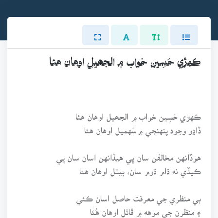
ڪهڙي حَسِين خواب ۾ الجھيل اوهان هئا
ڪهڙي حَسِين خواب ۾ الجھيل اوهان هئا
ڏاڍو وجود پنهنجي ۾سَهميل اوهان هئا
هوڏانهن مخالفن سان ڀي هيڏانهن اسان سان ڀي
ڪيڏي نه ڌام ڌوم سان، بيٺل اوهان هئا
بي منظري جي معرفت حاصل اسان ڪئي
۽ منظرن جي موهه ۾ ڦاٿل اوهان هُئا