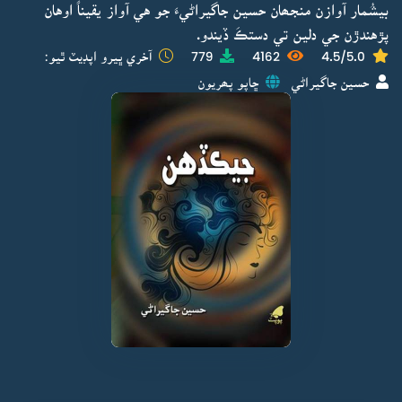
بيشُمار آوازن منجھان حسين جاگيراڻيءَ جو هي آواز يقيناً اوهان
پڙهندڙن جي دلين تي دستڪَ ڏيندو.
4.5/5.0
4162
779
آخري ڀيرو اپڊيٽ ٿيو:
حسين جاگيراڻي
ڇاپو پھريون