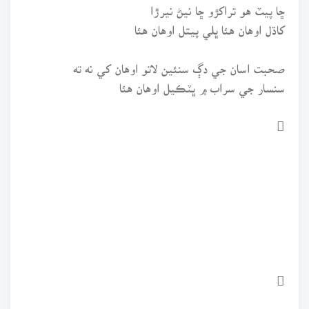
ڇا پيٽ هو تراکڙو ڇا نيڻ نيرڙا
کاڌل اوهان هئا ڀلي پيتل اوهان هئا
صحبت اسان جي دڳ سنئين لاتو اوهان کي نه ته
سنسار جي سراب ۾ ڀٽڪيل اوهان هئا

