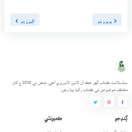
پويون پَنو
اڳيون پنو
سنڌسلامت ڪتاب گهر ھڪ آن لائين لائبريري آھي، جنھن تي 2010ع کان
مختلف موضوعن تي ڪتاب رکيا پيا وڃن.
ڳنڍجو
ڪميونٽي
ڪتاب گهر بابت
طريقيڪار