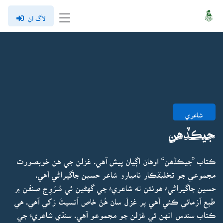
لاگ ان
شاعري
جيڪڏهن
ڪتاب ”جيڪڏهن“ اوهان اڳيان پيش آهي. غزلن جي هن خوبصورت
مجموعي جو تخليقڪار ناميارو شاعر حسين جاگيراڻي آهي.
حسين جاگيراڻيءَ هونئن ته شاعريءَ جي گهڻين ئي مُــرَوِج صنفن ۾
طبع آزمائي ڪئي آهي پر غزلَ سان هُنَ خاص اُنسيتَ رَکي آهي. هي
ڪتاب سندس انهن ئي غزلن جو مجموعو آهي. سنڌي شاعريءَ جي