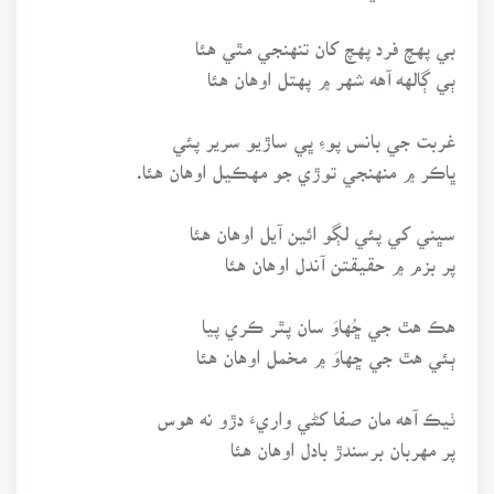
بي پهچ فرد پهچ کان تنهنجي مٿي هئا
ٻي ڳالهه آهه شهر ۾ پهتل اوهان هئا
غربت جي بانس پوءِ ڀي ساڙيو سرير پئي
ڀاڪر ۾ منهنجي توڙي جو مهڪيل اوهان هئا.
سڀني کي پئي لڳو ائين آيل اوهان هئا
پر بزم ۾ حقيقتن آندل اوهان هئا
هڪ هٿ جي ڇُهاوَ سان پٿر ڪري پيا
ٻئي هٿ جي ڇهاوَ ۾ مخمل اوهان هئا
ٺيڪ آهه مان صفا کڻي واريءَ دڙو نه هوس
پر مهربان برسندڙ بادل اوهان هئا