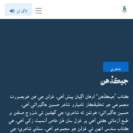
لاگ ان
شاعري
جيڪڏهن
ڪتاب ”جيڪڏهن“ اوهان اڳيان پيش آهي. غزلن جي هن خوبصورت
مجموعي جو تخليقڪار ناميارو شاعر حسين جاگيراڻي آهي.
حسين جاگيراڻيءَ هونئن ته شاعريءَ جي گهڻين ئي مُــرَوِج صنفن ۾
طبع آزمائي ڪئي آهي پر غزلَ سان هُنَ خاص اُنسيتَ رَکي آهي. هي
ڪتاب سندس انهن ئي غزلن جو مجموعو آهي. سنڌي شاعريءَ جي