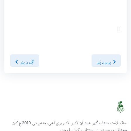

پويون پَنو
اڳيون پنو
سنڌسلامت ڪتاب گهر ھڪ آن لائين لائبريري آھي، جنھن تي 2010ع کان
مختلف موضوعن تي ڪتاب رکيا پيا وڃن.