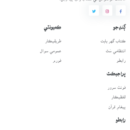
ڳنڍجو
ڪميونٽي
ڪتاب گهر بابت
طريقيڪار
انتظامي سَٿ
عمومي سوال
رابطو
فورم
پراجيڪٽ
فونٽ سرور
لفظيڪار
پيغامِ قرآن
رابطو