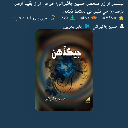
بيشُمار آوازن منجھان حسين جاگيراڻيءَ جو هي آواز يقيناً اوهان
پڙهندڙن جي دلين تي دستڪَ ڏيندو.
4.5/5.0
4163
779
آخري ڀيرو اپڊيٽ ٿيو:
حسين جاگيراڻي
ڇاپو پھريون