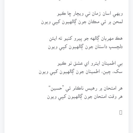
ويهي اسان زمان تي ويچار ڇا ڪيو
لمحن ۾ ئي مڪان جون ڳالهيون کپي ويون
هڪ مهربان ڳالهه جو پيرو کنيو ته ايئن
دلچسپ داستان جون ڳالهيون کپي ويون
بي اطمينان ايترو اي عشق تو ڪيو
سک، چين، اطمينان جون ڳالهيون کپي ويون
هر امتحان ۾ رهيس ناڪام ئي ”حسين“
هر وقت امتحان جون ڳالهيون کپي ويون
