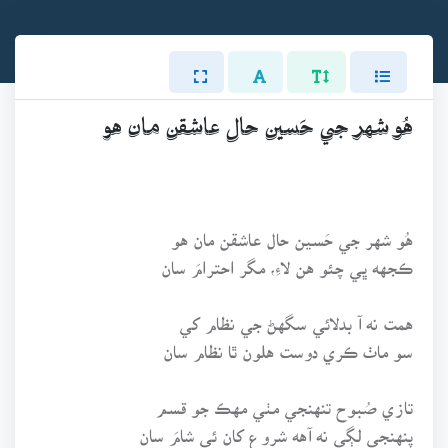
هُو شهر جي حَسين حال عاشقن مان هو
هُو شهر جي حَسين حال عاشقن مان هو
ڪجهه ڀي چئو هن لاءِ، مگر احترامَ سان
همت نه آ بدلائي سگهڻ جي نظام کي
سو ماٺ ڪري دوست هلون ٿا نظام سان
تازي صُبوح تنهنجي مٺي مهڪ جو قسم
پنهنجي لڳي نه آهه شروع کان ئي شامَ سان