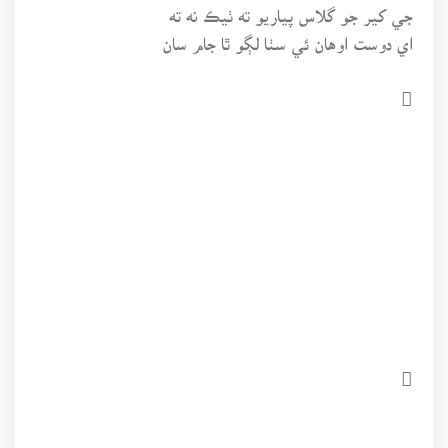
جي کير جو گلاس پياريو ته ٺيڪ نه ته
اي دوست اوهان ئي سٺا لڳو ٿا جام سان

