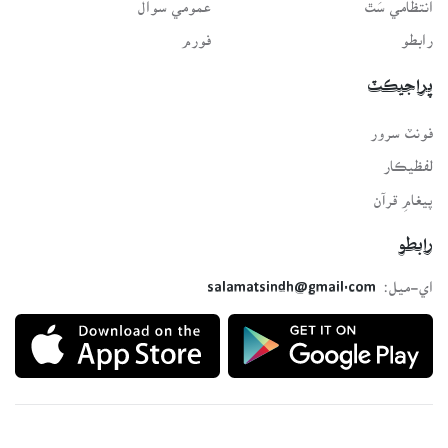
انتظامي سَٿ
عمومي سوال
رابطو
فورم
پراجيڪٽ
فونٽ سرور
لفظيڪار
پيغامِ قرآن
رابطو
اي-ميل:
salamatsindh@gmail.com