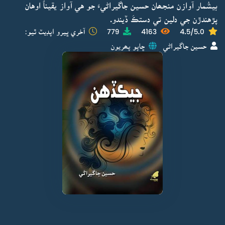
بيشُمار آوازن منجھان حسين جاگيراڻيءَ جو هي آواز يقيناً اوهان
پڙهندڙن جي دلين تي دستڪَ ڏيندو.
4.5/5.0
4163
779
آخري ڀيرو اپڊيٽ ٿيو:
حسين جاگيراڻي
ڇاپو پھريون