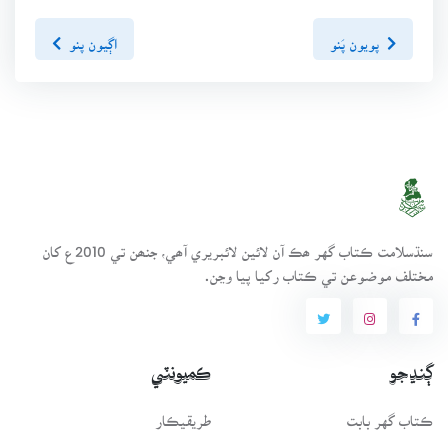
پويون پَنو
اڳيون پنو
سنڌسلامت ڪتاب گهر ھڪ آن لائين لائبريري آھي، جنھن تي 2010ع کان
مختلف موضوعن تي ڪتاب رکيا پيا وڃن.
ڳنڍجو
ڪميونٽي
ڪتاب گهر بابت
طريقيڪار