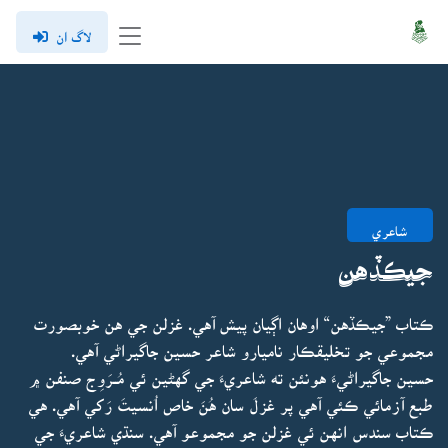
لاگ ان
شاعري
جيڪڏهن
ڪتاب ”جيڪڏهن“ اوهان اڳيان پيش آهي. غزلن جي هن خوبصورت
مجموعي جو تخليقڪار ناميارو شاعر حسين جاگيراڻي آهي.
حسين جاگيراڻيءَ هونئن ته شاعريءَ جي گهڻين ئي مُــرَوِج صنفن ۾
طبع آزمائي ڪئي آهي پر غزلَ سان هُنَ خاص اُنسيتَ رَکي آهي. هي
ڪتاب سندس انهن ئي غزلن جو مجموعو آهي. سنڌي شاعريءَ جي