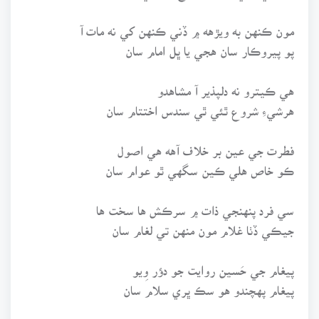
مون ڪنهن به ويڙهه ۾ ڏني ڪنهن کي نه مات آ
پو پيروڪار سان هجي يا ڀل امام سان
هي ڪيترو نه دلپذير آ مشاهدو
هرشيءِ شروع ٿئي ٿي سندس اختتام سان
فطرت جي عين بر خلاف آهه هي اصول
ڪو خاص هلي ڪين سگهي ٿو عوام سان
سي فرد پنهنجي ذات ۾ سرڪش ها سخت ها
جيڪي ڏٺا غلام مون منهن تي لغام سان
پيغام جي حَسين روايت جو دؤر وِيو
پيغام پهچندو هو سڪ ڀري سلام سان