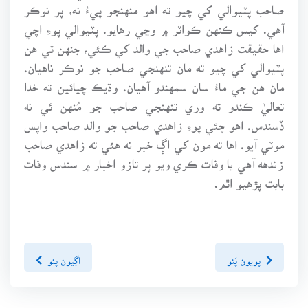
صاحب پٽيوالي کي چيو ته اهو منهنجو پيءُ نه، پر نوڪر
آهي. کيس ڪنهن ڪواٽر ۾ وڃي رهايو. پٽيوالي پوءِ اچي
اها حقيقت زاهدي صاحب جي والد کي ڪئي، جنهن تي هن
پٽيوالي کي چيو ته مان تنهنجي صاحب جو نوڪر ناهيان.
مان هن جي ماءُ سان سمهندو آهيان. وڌيڪ چيائين ته خدا
تعاليٰ ڪندو ته وري تنهنجي صاحب جو مُنهن ئي نه
ڏسندس. اهو چئي پوءِ زاهدي صاحب جو والد صاحب واپس
موٽي آيو. اها ته مون کي اڳ خبر نه هئي ته زاهدي صاحب
زندهه آهي يا وفات ڪري ويو پر تازو اخبار ۾ سندس وفات
بابت پڙهيو اٿم.
پويون پَنو
اڳيون پنو