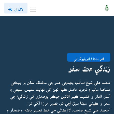
لاگ ان
آتم ڪٿا / آٽوبايوگرافي
زندگي هڪ سفر
محمد علي شيخ صاحب پنهنجي عمر جي مختلف سالن ۾ جيڪي
مشاهدا ماڻيا ۽ تجربا حاصل ڪيا انهن کي نهايت سليس، سهڻي ۽
آسان انداز ۾ قلمبند ڪيو اٿائين جيڪو پڙهندڙن کي زندگيءَ جي
سفر ۾ ڪيئي سهڻا سبقَ آڇي ٿو. نصير مرزا لکي ٿو:
”محمد علي شيخ صاحب، لاڙڪاڻي جي هڪ تعليم يافته، وضعدار ۽