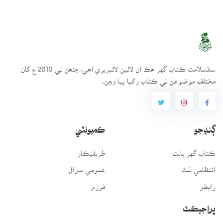
سنڌسلامت ڪتاب گهر ھڪ آن لائين لائبريري آھي، جنھن تي 2010ع کان
مختلف موضوعن تي ڪتاب رکيا پيا وڃن.
ڳنڍجو
ڪميونٽي
ڪتاب گهر بابت
طريقيڪار
انتظامي سَٿ
عمومي سوال
رابطو
فورم
پراجيڪٽ