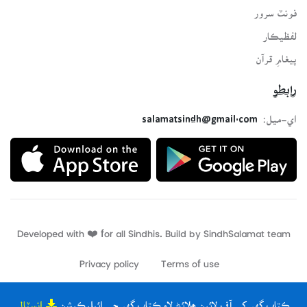
فونٽ سرور
لفظيڪار
پيغامِ قرآن
رابطو
اي-ميل:
salamatsindh@gmail.com
Developed with ❤️ for all Sindhis. Build by
SindhSalamat
team
Privacy policy
Terms of use
ڪتاب گهر کي آف لائين ھلائڻ لاءِ ڪتاب گهر جي ائپليڪيشن
انسٽال