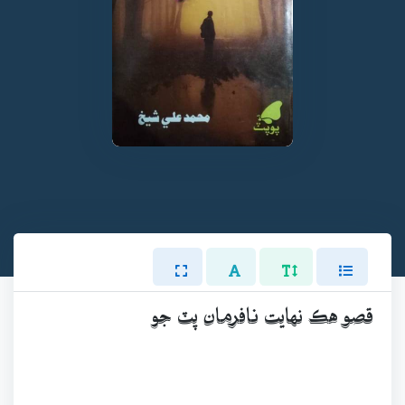
قصو هڪ نهايت نافرمان پٽ جو