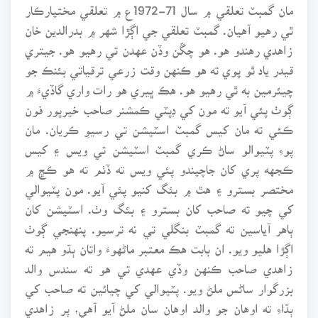
مان گمبٽ تعلقي ۾ سال 71-1972ع ۾ تعلقي مختيارڪار
ٿي رهيو آهيان. گمبٽ تعلقي جي اڳڙا شهر ۾ بدرالدين خان
زاهدي رهندو هو. هو چڱن وڏن عهدن تي رهيو هو. جيتري
قيدر ياد ٿو پوي ته هو ڪنهن وقت زرعي ترقياتي بئنڪ جو
چيئرمين به ٿي رهيو هو. هڪ ڀيري هو رات واري گاڏيءَ ۾
ڳوٺ پئي آيو ته مون کي ڊپٽي ڪمشنر صاحب خيرپور فون
ڪئي ته مان کيس گمبٽ اسٽيشن تي رسيوِ ڪريان. مان
پوءِ پٽيوالو ساڻ ڪري گمبٽ اسٽيشن تي ويس ۽ کيس
ڪجهه پري کان جاچيندو پئي ويس ته ڏٺم ته هو ڪڇ ۾
مختصر بسترو ۽ هٿ ۾ بئگ کنيو پئي آيو. مون پٽيوالي
کي چيو ته صاحب کان بسترو ۽ بئگ وٺ. اسٽيشن کان
ٻاهر آياسين ته گمبٽ بنگلي تي نه ترسيو. پنهنجي ڳوٺ
اڳڙا هليو ويو. ان بابت هڪ معتبر ماڻهوءَ واتان ٻڌو هيم ته
زاهدي صاحب ڪنهن وڏي عهدي تي هو ته سندس والد
بزرگوار ساڻس ملڻ ويو. پٽيوالي کي چيائين ته صاحب کي
ٻڌاءِ ته اوهان جو والد اوهان سان ملڻ آيو آهي، پر زاهدي