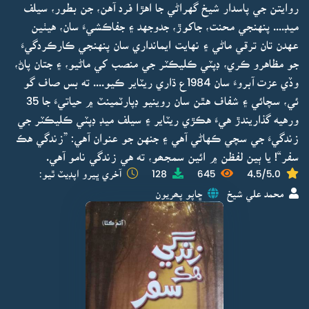
روايتن جي پاسدار شيخ گهراڻي جا اهڙا فرد آهن، جن بطور، سيلف
ميڊ.... پنهنجي محنت، جاکوڙ، جدوجهد ۽ جفاڪشيءَ سان، هيٺين
عهدن تان ترقي ماڻي ۽ نهايت ايمانداري سان پنهنجي ڪارڪردگيءَ
جو مظاهرو ڪري، ڊپٽي ڪليڪٽر جي منصب کي ماڻيو، ۽ جتان پاڻ،
وڏي عزت آبروءَ سان 1984ع ڌاري ريٽاير ڪيو.... ته بس صاف گو
ئي، سچائي ۽ شفاف هٿن سان روينيو ڊپارٽمينٽ ۾ حياتيءَ جا 35
ورهيه گذاريندڙ هيءَ هڪڙي ريٽاير ۽ سيلف ميڊ ڊپٽي ڪليڪٽر جي
زندگيءَ جي سچي ڪهاڻي آهي ۽ جنهن جو عنوان آهي: ”زندگي هڪ
سفر“! يا ٻين لفظن ۾ ائين سمجھو، ته هي زندگي نامو آهي.
4.5/5.0
645
128
آخري ڀيرو اپڊيٽ ٿيو:
محمد علي شيخ
ڇاپو پھريون